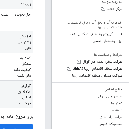
مدیریت حوادث
پرونده
مرکز اعتماد
حل پرونده
پست ا
خدمات آب و برق، آب و برق، تاسیسات،
خدمات آب و برق
قالب الگوریتم چندخطی کدگذاری شده
افزایش
ابزار چندخطی تعاملی
پشتیبانی
فنی
شرایط و سیاست ها
کمک به
شرایط پلتفرم نقشه های گوگل
مشکل
شرایط منطقه اقتصادی اروپا (EEA)
.
کیفیت داده
های نقشه
سوالات متداول منطقه اقتصادی اروپا
گزارش
منابع اضافی
حادثه بر
طرح ردیابی دارایی
اساس
درخواست
تحقیرها
دامنه ها
برای شروع آماده اید؟ همین ا
مراحل راه اندازی
محصولات قدیمی