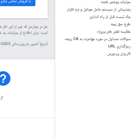
با فروش تماس بگیری
جزئیات پوشش نقشه
پشتیبانی از سیستم عامل موبایل و نرم افزار
چک لیست قبل از راه اندازی
طرح حق بیمه
جز در مواردی که غیر از این ذک
مقایسه نقش های پروژه
است. برای اطلاع از جزئیات، به
خطم
سوالات متداول در مورد مهاجرت به CA ریشه
تاریخ آخرین به‌روزرسانی 2025-09-25 به‌وقت ساعت هماهنگ جهانی.
رمزگذاری URL
کاربران وردپرس
وضعیت پلتفرم
از حوادث و قطعی پلت فرم مطلع
از
شوید.
بیشتر بدانید