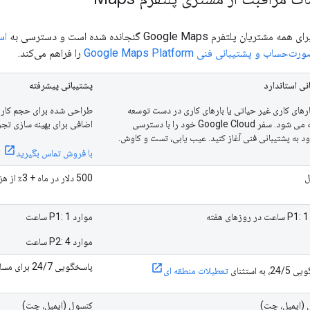
پلتفرم Google Maps گنجانده شده است و دسترسی به
اس
ت‌حساب و پشتیبانی فنی Google Maps Platform
را فراهم می‌کند.
نی استاندارد
پشتیبانی پیشرفته
ارهای کاری غیر حیاتی یا بارهای کاری در دست توسعه
طراحی شده برای حجم کاری 
توصیه می شود. سفر Google Cloud خود را با دسترسی
اضافی برای بهینه سازی تجرب
د به پشتیبانی فنی آغاز کنید. عیب یابی، تست و کاوش.
با فروش تماس بگیرید
ل
500 دلار در ماه + 3٪ از هزینه های ماهانه پلتفرم نقشه های گوگل.
ه
موارد P1: 1 ساعت
موارد P2: 4 ساعت
پاسخگویی 24/7 برای مسائل با تاثیر بالا و حیاتی
، به استثنای
تعطیلات منطقه ای
 (ایمیل، چت)
کنسول (ایمیل، چت)