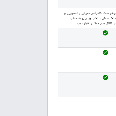
درخواست: کنفرانس صوتی یا تصویری و
متخصصان منتخب برای پرونده خود
ر کانال های همکاری قرار دهید.
check_circle
check_circle
check_circle