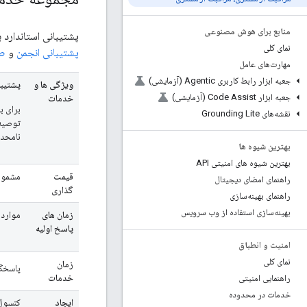
منابع برای هوش مصنوعی
پشتیبانی استاندارد برای همه مشتریان 
نمای کلی
پشتیبانی انجمن
و
صور
مهارت‌های عامل
جعبه ابزار رابط کاربری Agentic (آزمایشی)
ویژگی ها و
پشتیبا
جعبه ابزار Code Assist (آزمایشی)
خدمات
برای ب
نقشه‌های Grounding Lite
نامحدو
بهترین شیوه ها
بهترین شیوه های امنیتی API
قیمت
مشمو
راهنمای امضای دیجیتال
گذاری
راهنمای بهینه‌سازی
بهینه‌سازی استفاده از وب سرویس
زمان های
موارد P1: 1 ساعت در روزهای هفت
پاسخ اولیه
امنیت و انطباق
نمای کلی
زمان
پاسخگویی 24/5
خدمات
راهنمایی امنیتی
خدمات در محدوده
ایجاد
کنسول