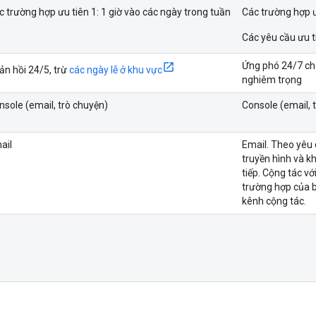
c trường hợp ưu tiên 1: 1 giờ vào các ngày trong tuần
Các trường hợp ưu
Các yêu cầu ưu ti
Ứng phó 24/7 cho
ản hồi 24/5, trừ
các ngày lễ ở khu vực
nghiêm trọng
nsole (email, trò chuyện)
Console (email, 
ail
Email. Theo yêu c
truyền hình và k
tiếp. Cộng tác v
trường hợp của 
kênh cộng tác.