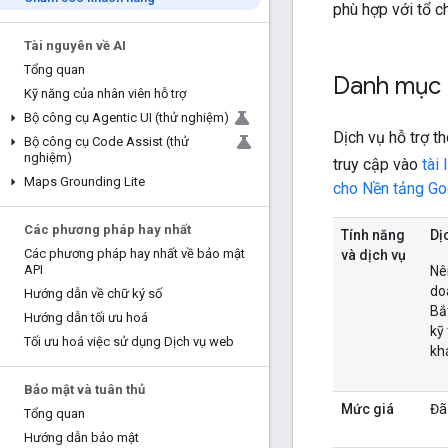
phù hợp với tổ c
Tài nguyên về AI
Tổng quan
Danh mục 
Kỹ năng của nhân viên hỗ trợ
Bộ công cụ Agentic UI (thử nghiệm)
Dịch vụ hỗ trợ 
Bộ công cụ Code Assist (thử
nghiệm)
truy cập vào
tài 
Maps Grounding Lite
cho Nền tảng G
Các phương pháp hay nhất
Tính năng
Dị
Các phương pháp hay nhất về bảo mật
và dịch vụ
API
Nê
do
Hướng dẫn về chữ ký số
Bắ
Hướng dẫn tối ưu hoá
kỹ
Tối ưu hoá việc sử dụng Dịch vụ web
kh
Bảo mật và tuân thủ
Mức giá
Đã
Tổng quan
Hướng dẫn bảo mật