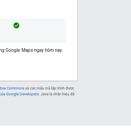
check_circle
ảng Google Maps ngay hôm nay.
eative Commons
và các mẫu mã lập trình được
 của Google Developers
. Java là nhãn hiệu đã