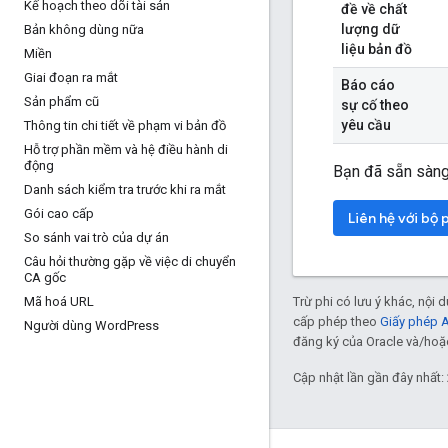
Kế hoạch theo dõi tài sản
đề về chất
lượng dữ
Bản không dùng nữa
liệu bản đồ
Miền
Giai đoạn ra mắt
Báo cáo
Sản phẩm cũ
sự cố theo
yêu cầu
Thông tin chi tiết về phạm vi bản đồ
Hỗ trợ phần mềm và hệ điều hành di
động
Bạn đã sẵn sàng
Danh sách kiểm tra trước khi ra mắt
Gói cao cấp
Liên hệ với bộ
So sánh vai trò của dự án
Câu hỏi thường gặp về việc di chuyển
CA gốc
Trừ phi có lưu ý khác, nội
Mã hoá URL
cấp phép theo
Giấy phép 
Người dùng Word
Press
đăng ký của Oracle và/hoặc 
Cập nhật lần gần đây nhất: