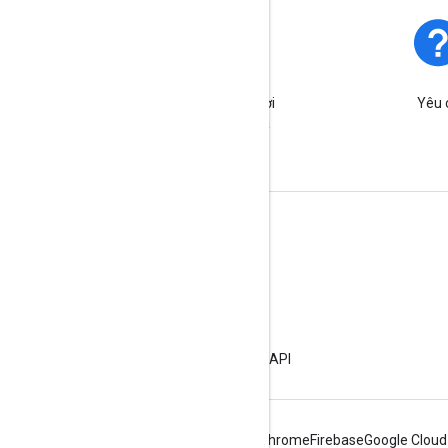
Trạng thái nền tảng
Tìm hiểu về các sự cố và thời
Yêu 
điểm ngừng hoạt động của
nền tảng.
Tìm hiểu thêm
Câu hỏi thường gặp
Trình khám phá các chức năng
Bắt đầu
Các phương pháp hay nhất về bảo mật API
Android
Chrome
Firebase
Google Cloud