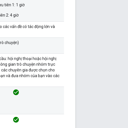
 tiên 1: 1 giờ
ên 2: 4 giờ
 các vấn đề có tác động lớn và
trò chuyện)
ầu: hội nghị thoại hoặc hội nghị
hông gian trò chuyện nhóm trực
ới các chuyên gia được chọn cho
bạn và đưa nhóm của bạn vào các
check_circle
check_circle