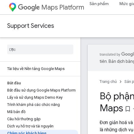
Sản phẩm
Mức gi
Maps Platform
Support Services
tiên. Bản dịch bằng
Tài liệu về Nền tảng Google Maps
Trang chủ
Sản 
Bắt đầu
Bắt đầu sử dụng Google Maps Platform
Bộ phận
Lấy và sử dụng Maps Demo Key
Maps
Trình khám phá các chức năng
bookmark_border
Mã bản đồ
Câu hỏi thường gặp
Đơn giản hoá và
Dịch vụ hỗ trợ và tài nguyên
là những dịch vụ
Chăm sóc khách hàng