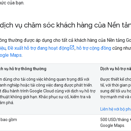
hức của bạn.
dịch vụ chăm sóc khách hàng của Nền tả
thông thường được áp dụng cho tất cả khách hàng của Nền tảng 
liệu
,
Đề xuất hỗ trợ đang hoạt động
,
hỗ trợ cộng đồng
cũng nh
oogle Maps
.
ch vụ hỗ trợ thông thường
Dịch vụ hỗ trợ 
n dùng cho tải công việc không quan trọng đối với
Được thiết kế ch
anh nghiệp hoặc tải công việc đang được phát triển.
tế, với thời gian
t đầu hành trình Google Cloud cùng với dịch vụ hỗ trợ
sung để tối ưu h
 thuật không giới hạn. Khắc phục sự cố, kiểm tra và
trợ mạnh mẽ và 
ám phá.
Liên hệ với bộ p
 bao gồm
500 USD/tháng +
Google Maps.