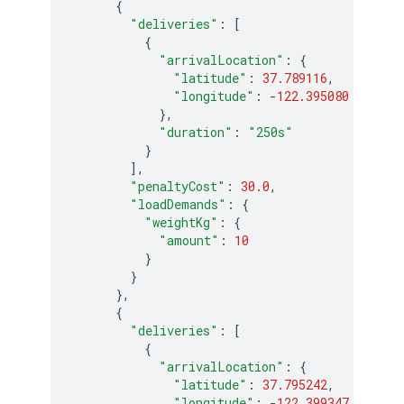
{
"deliveries"
:
[
{
"arrivalLocation"
:
{
"latitude"
:
37.789116
,
"longitude"
:
-
122.395080
},
"duration"
:
"250s"
}
],
"penaltyCost"
:
30.0
,
"loadDemands"
:
{
"weightKg"
:
{
"amount"
:
10
}
}
},
{
"deliveries"
:
[
{
"arrivalLocation"
:
{
"latitude"
:
37.795242
,
"longitude"
:
-
122.399347