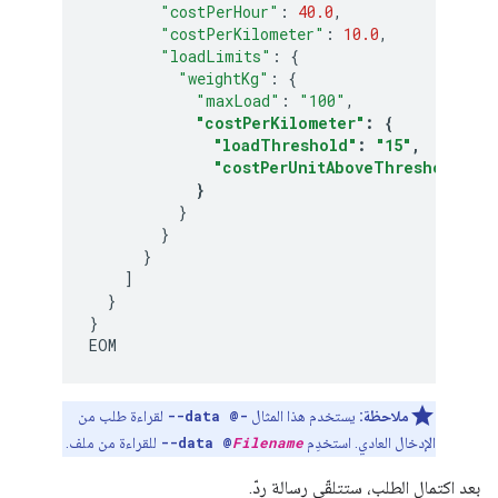
"costPerHour"
:
40.0
,
"costPerKilometer"
:
10.0
,
"loadLimits"
:
{
"weightKg"
:
{
"maxLoad"
:
"100"
,
"costPerKilometer"
:
{
"loadThreshold"
:
"15"
,
"costPerUnitAboveThreshold"
:
1
}
}
}
}
]
}
}
EOM
ملاحظة:
يستخدم هذا المثال
--data @-
لقراءة طلب من
الإدخال العادي. استخدِم
Filename
--data @
للقراءة من ملف.
بعد اكتمال الطلب، ستتلقّى رسالة ردّ.