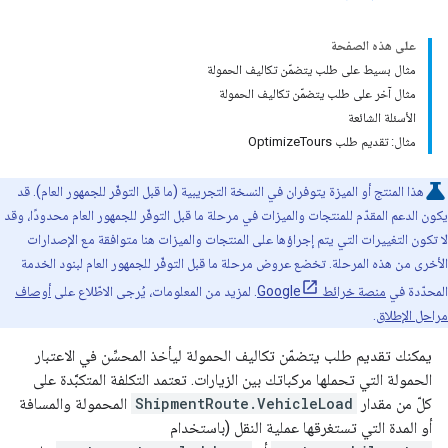
على هذه الصفحة
مثال بسيط على طلب يتضمّن تكاليف الحمولة
مثال آخر على طلب يتضمّن تكاليف الحمولة
الأسئلة الشائعة
مثال: تقديم طلب OptimizeTours
هذا المنتج أو الميزة يتوفران في النسخة التجريبية (ما قبل التوفّر للجمهور العام). قد
يكون الدعم المقدّم للمنتجات والميزات في مرحلة ما قبل التوفّر للجمهور العام محدودًا، وقد
لا تكون التغييرات التي يتم إجراؤها على المنتجات والميزات هنا متوافقة مع الإصدارات
الأخرى من هذه المرحلة. تخضع عروض مرحلة ما قبل التوفّر للجمهور العام لبنود الخدمة
المحدّدة في
منصة خرائط Google
. لمزيد من المعلومات، يُرجى الاطّلاع على
أوصاف
مراحل الإطلاق
.
يمكنك تقديم طلب يتضمّن تكاليف الحمولة ليأخذ المحسِّن في الاعتبار
الحمولة التي تحملها مركباتك بين الزيارات. تعتمد التكلفة المتكبَّدة على
كلّ من مقدار
ShipmentRoute.VehicleLoad
المحمولة والمسافة
أو المدة التي تستغرقها عملية النقل (باستخدام