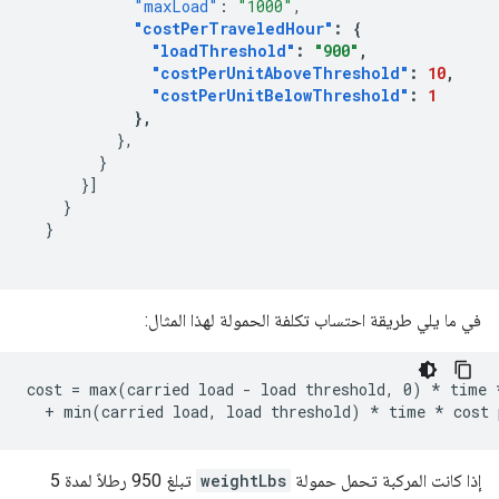
"maxLoad"
:
"1000"
,
"costPerTraveledHour"
:
{
"loadThreshold"
:
"900"
,
"costPerUnitAboveThreshold"
:
10
,
"costPerUnitBelowThreshold"
:
1
},
},
}
}]
}
}
في ما يلي طريقة احتساب تكلفة الحمولة لهذا المثال:
cost = max(carried load - load threshold, 0) * time *
إذا كانت المركبة تحمل حمولة
weightLbs
تبلغ 950 رطلاً لمدة 5