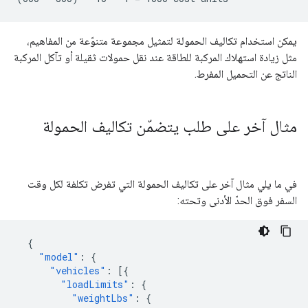
يمكن استخدام تكاليف الحمولة لتمثيل مجموعة متنوّعة من المفاهيم،
مثل زيادة استهلاك المركبة للطاقة عند نقل حمولات ثقيلة أو تآكل المركبة
الناتج عن التحميل المفرط.
مثال آخر على طلب يتضمّن تكاليف الحمولة
في ما يلي مثال آخر على تكاليف الحمولة التي تفرض تكلفة لكل وقت
السفر فوق الحدّ الأدنى وتحته:
{
"model"
:
{
"vehicles"
:
[{
"loadLimits"
:
{
"weightLbs"
:
{