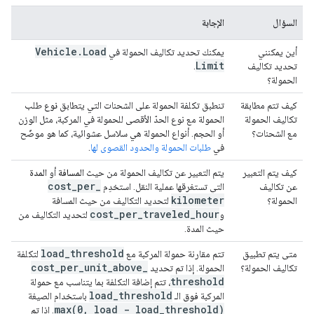
السؤال
الإجابة
Vehicle
.
Load
أين يمكنني
يمكنك تحديد تكاليف الحمولة في
Limit
تحديد تكاليف
.
الحمولة؟
كيف تتم مطابقة
تنطبق تكلفة الحمولة على الشحنات التي يتطابق
نوع
طلب
تكاليف الحمولة
الحمولة مع نوع الحدّ الأقصى للحمولة في المركبة، مثل الوزن
مع الشحنات؟
أو الحجم. أنواع الحمولة هي سلاسل عشوائية، كما هو موضّح
في
طلبات الحمولة والحدود القصوى لها
.
كيف يتم التعبير
يتم التعبير عن تكاليف الحمولة من حيث
المسافة
أو
المدة
cost
_
per
_
عن تكاليف
التي تستغرقها عملية النقل. استخدِم
kilometer
الحمولة؟
لتحديد التكاليف من حيث المسافة
cost
_
per
_
traveled
_
hour
و
لتحديد التكاليف من
حيث المدة.
load
_
threshold
متى يتم تطبيق
تتم مقارنة حمولة المركبة مع
لتكلفة
cost
_
per
_
unit
_
above
_
تكاليف الحمولة؟
الحمولة. إذا تم تحديد
threshold
، تتم إضافة التكلفة بما يتناسب مع حمولة
load
_
threshold
المركبة
فوق
الـ
باستخدام الصيغة
max(
0
,
load - load
_
threshold)
. إذا تم