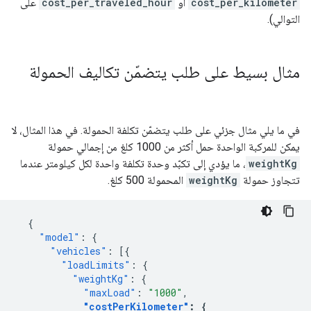
cost_per_kilometer
أو
cost_per_traveled_hour
على
التوالي).
مثال بسيط على طلب يتضمّن تكاليف الحمولة
في ما يلي مثال جزئي على طلب يتضمّن تكلفة الحمولة. في هذا المثال، لا
يمكن للمركبة الواحدة حمل أكثر من 1000 كلغ من إجمالي حمولة
weightKg
، ما يؤدي إلى تكبّد وحدة تكلفة واحدة لكل كيلومتر عندما
تتجاوز حمولة
weightKg
المحمولة 500 كلغ.
{
"model"
:
{
"vehicles"
:
[{
"loadLimits"
:
{
"weightKg"
:
{
"maxLoad"
:
"1000"
,
"costPerKilometer"
:
{