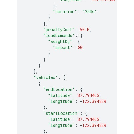
},
"duration"
:
"250s"
}
],
"penaltyCost"
:
50.0
,
"loadDemands"
:
{
"weightKg"
:
{
"amount"
:
80
}
}
}
],
"vehicles"
:
[
{
"endLocation"
:
{
"latitude"
:
37.794465
,
"longitude"
:
-
122.394839
},
"startLocation"
:
{
"latitude"
:
37.794465
,
"longitude"
:
-
122.394839
},