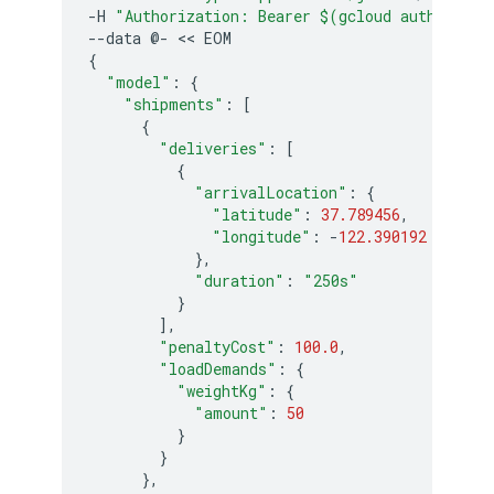
-
H
"Authorization: Bearer $(gcloud auth appli
--
data
@
-
<<
EOM
{
"model"
:
{
"shipments"
:
[
{
"deliveries"
:
[
{
"arrivalLocation"
:
{
"latitude"
:
37.789456
,
"longitude"
:
-
122.390192
},
"duration"
:
"250s"
}
],
"penaltyCost"
:
100.0
,
"loadDemands"
:
{
"weightKg"
:
{
"amount"
:
50
}
}
},