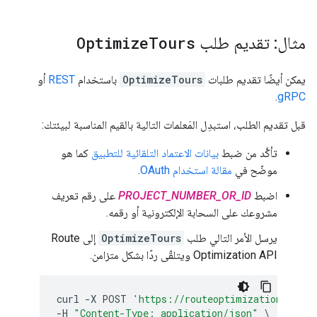
مثال: تقديم طلب
Tours
Optimize
يمكن أيضًا تقديم طلبات
OptimizeTours
باستخدام
REST
أو
.
gRPC
قبل تقديم الطلب، استبدِل المَعلمات التالية بالقيم المناسبة لبيئتك:
تأكَّد من ضبط
بيانات الاعتماد التلقائية للتطبيق
كما هو
موضّح في
مقالة استخدام OAuth
.
اضبط
PROJECT_NUMBER_OR_ID
على رقم تعريف
مشروعك على السحابة الإلكترونية أو رقمه.
يرسل الأمر التالي طلب
OptimizeTours
إلى Route
Optimization API ويتلقّى ردًا بشكل متزامن.
curl
-
X
POST
'https://routeoptimization.googl
-
H
"Content-Type: application/json"