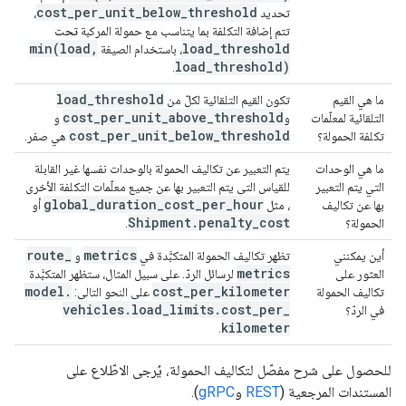
cost
_
per
_
unit
_
below
_
threshold
تحديد
،
تتم إضافة التكلفة بما يتناسب مع حمولة المركبة
تحت
min(
load
,
load
_
threshold
، باستخدام الصيغة
load
_
threshold)
.
load
_
threshold
ما هي القيم
تكون القيم التلقائية لكلّ من
cost
_
per
_
unit
_
above
_
threshold
التلقائية لمعلّمات
و
و
cost
_
per
_
unit
_
below
_
threshold
تكلفة الحمولة؟
هي صفر.
ما هي الوحدات
يتم التعبير عن تكاليف الحمولة بالوحدات نفسها غير القابلة
التي يتم التعبير
للقياس التي يتم التعبير بها عن جميع معلّمات التكلفة الأخرى
global
_
duration
_
cost
_
per
_
hour
بها عن تكاليف
، مثل
أو
Shipment
.
penalty
_
cost
الحمولة؟
.
route
_
metrics
أين يمكنني
تظهر تكاليف الحمولة المتكبَّدة في
و
metrics
العثور على
لرسائل الردّ. على سبيل المثال، ستظهر المتكبَّدة
model
.
cost
_
per
_
kilometer
تكاليف الحمولة
على النحو التالي:
vehicles
.
load
_
limits
.
cost
_
per
_
في الردّ؟
kilometer
.
للحصول على شرح مفصّل لتكاليف الحمولة، يُرجى الاطّلاع على
المستندات المرجعية (
REST
و
gRPC
).