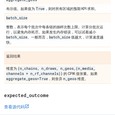
True
布尔值。如果值为
，则对所有区域的预期 KPI 求和。
batch
_
size
整数，表示每个批次中每条链的抽样次数上限。计算分批次运
行，以避免内存耗尽。如果发生内存错误，可以试着减小
batch
_
size
batch
_
size
。一般而言，
值越大，计算速度越
快。
返回结果
(n
_
chains
,
n
_
draws
,
n
_
geos
,
(n
_
media
_
维度为
channels + n
_
rf
_
channels))
的 CPIK 值张量。如果
aggregate
_
geos=True
n
_
geos
，则舍弃
维度。
expected
_
outcome
查看源代码