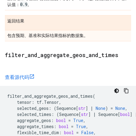
0
.
9
认值：
。
返回结果
包含预期、基准和实际结果指标的数据集。
filter
_
and
_
aggregate
_
geos
_
and
_
times
查看源代码
filter_and_aggregate_geos_and_times
(
tensor
:
tf
.
Tensor
,
selected_geos
:
(
Sequence
[
str
]
|
None
)
=
None
,
selected_times
:
(
Sequence
[
str
]
|
Sequence
[
bool
]
aggregate_geos
:
bool
=
True
,
aggregate_times
:
bool
=
True
,
flexible_time_dim
:
bool
=
False
,