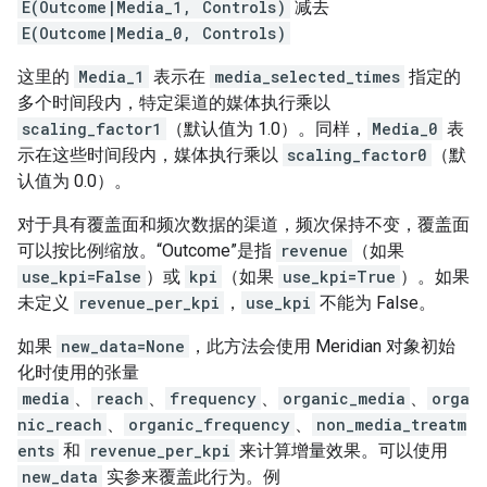
E(Outcome|Media_1, Controls)
减去
E(Outcome|Media_0, Controls)
这里的
Media_1
表示在
media_selected_times
指定的
多个时间段内，特定渠道的媒体执行乘以
scaling_factor1
（默认值为 1.0）。同样，
Media_0
表
示在这些时间段内，媒体执行乘以
scaling_factor0
（默
认值为 0.0）。
对于具有覆盖面和频次数据的渠道，频次保持不变，覆盖面
可以按比例缩放。“Outcome”是指
revenue
（如果
use_kpi=False
）或
kpi
（如果
use_kpi=True
）。如果
未定义
revenue_per_kpi
，
use_kpi
不能为 False。
如果
new_data=None
，此方法会使用 Meridian 对象初始
化时使用的张量
media
、
reach
、
frequency
、
organic_media
、
orga
nic_reach
、
organic_frequency
、
non_media_treatm
ents
和
revenue_per_kpi
来计算增量效果。可以使用
new_data
实参来覆盖此行为。例