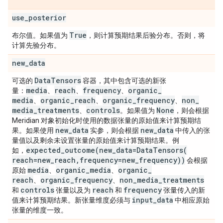
use
_
posterior
True
布尔值。如果值为
，则计算预期结果后验分布。否则，将
计算先验分布。
new
_
data
Data
Tensors
可选的
容器，其中包含可选的新张
media
reach
frequency
organic
_
量：
、
、
、
media
organic
_
reach
organic
_
frequency
non
_
、
、
、
media
_
treatments
controls
None
、
。如果值为
，则会根据
Meridian 对象初始化时使用的数据张量的原始值来计算预期结
new
_
data
new
_
data
果。如果使用
实参，则会根据
中传入的张
量值以及剩余未设置张量的原始值来计算预期结果。例
expected_outcome(
new
_
data=
DataTensors(
如，
reach=new
_
reach
,
frequency=new
_
frequency))
会根据
media
organic
_
media
organic
_
原始
、
、
reach
organic
_
frequency
non
_
media
_
treatments
、
、
controls
reach
frequency
和
张量以及为
和
张量传入的新
input
_
data
值来计算预期结果。新张量维度必须与
中相应原始
张量的维度一致。