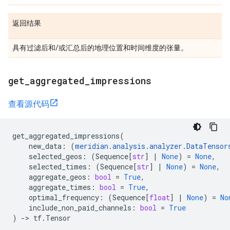
返回结果
具有过滤后和/或汇总后的地理位置和时间维度的张量。
get
_
aggregated
_
impressions
查看源代码
get_aggregated_impressions
(
new_data
:
(
meridian
.
analysis
.
analyzer
.
DataTensor
selected_geos
:
(
Sequence
[
str
]
|
None
)
=
None
,
selected_times
:
(
Sequence
[
str
]
|
None
)
=
None
,
aggregate_geos
:
bool
=
True
,
aggregate_times
:
bool
=
True
,
optimal_frequency
:
(
Sequence
[
float
]
|
None
)
=
No
include_non_paid_channels
:
bool
=
True
)
->
tf
.
Tensor