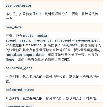
use
_
posterior
True
布尔值。如果值为
，则计算后验分布。否则，将计算先验
分布。
new
_
data
media
media
_
可选。包含
、
spend
reach
frequency
rf
_
spend
revenue
_
per
_
、
、
、
和
kpi
new
_
data
数据的 DataTensor。如果提供了
，则会使用传入
的张量值和其余所有张量原始值来计算 CPIK。新张量维度必须与
meridian
.
input
_
data
中相应原始张量的维度一致。如果为
None
，则使用所有张量原始值来计算 CPIC。
selected
_
geos
可选列表，包含要纳入的一部分地理位置。默认纳入所有地理位
置。
selected
_
times
可选列表，包含要纳入的一部分时间段。默认纳入所有时间段。
aggregate
_
geos