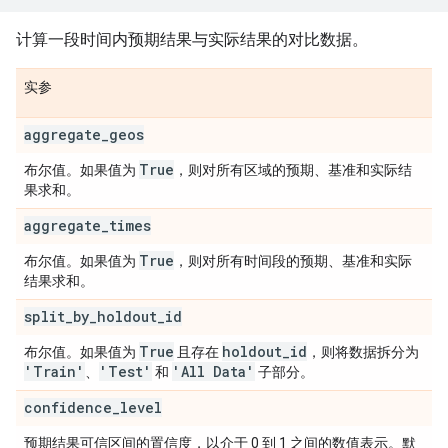
计算一段时间内预期结果与实际结果的对比数据。
实参
aggregate
_
geos
True
布尔值。如果值为
，则对所有区域的预期、基准和实际结
果求和。
aggregate
_
times
True
布尔值。如果值为
，则对所有时间段的预期、基准和实际
结果求和。
split
_
by
_
holdout
_
id
True
holdout
_
id
布尔值。如果值为
且存在
，则将数据拆分为
'Train'
'Test'
'All Data'
、
和
子部分。
confidence
_
level
预期结果可信区间的置信度，以介于 0 到 1 之间的数值表示。默