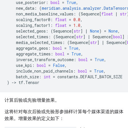
use_posterior
:
bool
=
True
,
new_data
:
(
meridian
.
analysis
.
analyzer
.
DataTensor
non_media_baseline_values
:
(
Sequence
[
float
|
str
scaling_factor0
:
float
=
0.0
,
scaling_factor1
:
float
=
1.0
,
selected_geos
:
(
Sequence
[
str
]
|
None
)
=
None
,
selected_times
:
(
Sequence
[
str
]
|
Sequence
[
bool
]
media_selected_times
:
(
Sequence
[
str
]
|
Sequence
[
aggregate_geos
:
bool
=
True
,
aggregate_times
:
bool
=
True
,
inverse_transform_outcome
:
bool
=
True
,
use_kpi
:
bool
=
False
,
include_non_paid_channels
:
bool
=
True
,
batch_size
:
int
=
constants
.
DEFAULT_BATCH_SIZE
)
->
tf
.
Tensor
计算后验或先验增量效果。
这将针对每次后验或先验形参抽样计算每个媒体渠道的媒体
效果。增量效果的定义如下：