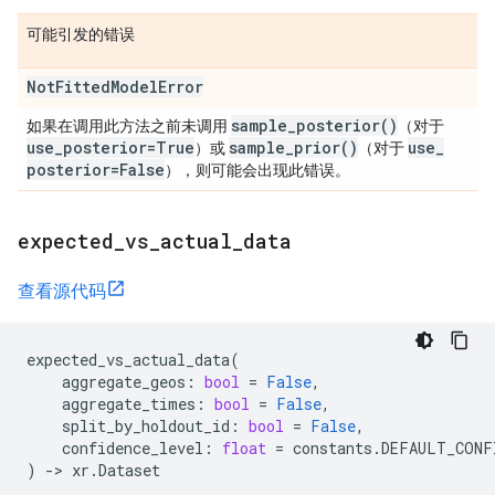
可能引发的错误
Not
Fitted
Model
Error
sample_posterior(
)
如果在调用此方法之前未调用
（对于
use
_
posterior=True
sample_prior(
)
use
_
）或
（对于
posterior=False
），则可能会出现此错误。
expected
_
vs
_
actual
_
data
查看源代码
expected_vs_actual_data
(
aggregate_geos
:
bool
=
False
,
aggregate_times
:
bool
=
False
,
split_by_holdout_id
:
bool
=
False
,
confidence_level
:
float
=
constants
.
DEFAULT_CONF
)
->
xr
.
Dataset