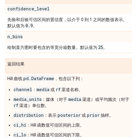
confidence
_
level
先验和后验可信区间的置信度，以介于 0 到 1 之间的数值表示。
0
.
9
默认值为
。
n
_
bins
25
绘制直方图时要包含的等宽分箱数量。默认值为
。
返回结果
pd
.
Data
Frame
Hill 曲线
，包含以下列：
channel
media
rf
：
或
渠道名称。
media_units
media
：媒体（对于
渠道）或平均频次（对于
rf
渠道）单位数。
distribution
posterior
prior
：表示
或
抽样。
ci_hi
：Hill 函数值可信区间的上限。
ci_lo
：Hill 函数值可信区间的下限。