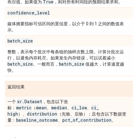
True
布尔值。如果值为
，则对所有时间段的预期结果求和。
confidence
_
level
媒体摘要指标可信区间的置信度，以介于 0 到 1 之间的数值表
示。
batch
_
size
整数，表示每个批次中每条链的抽样次数上限。计算分批次运
行，以避免内存耗尽。如果发生内存错误，可以试着减小
batch
_
size
batch
_
size
。一般而言，
值越大，计算速度越
快。
返回结果
xr
.
Dataset
一个
，包含以下坐
metric
mean
median
ci
_
low
ci
_
标：
（
、
、
、
high
distribution
）、
（先验、后验）；且包含以下数据变
baseline
_
outcome
pct
_
of
_
contribution
量：
、
。