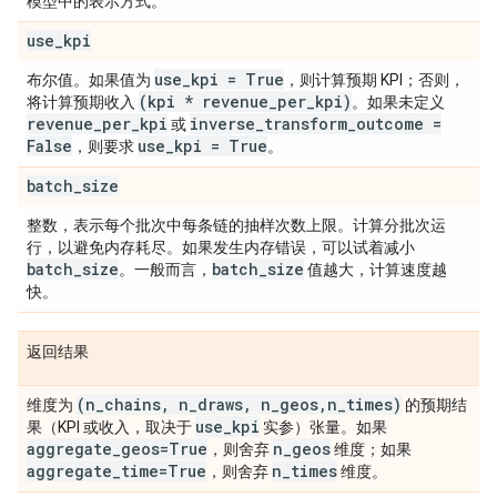
模型中的表示方式。
use
_
kpi
use
_
kpi = True
布尔值。如果值为
，则计算预期 KPI；否则，
(kpi * revenue
_
per
_
kpi)
将计算预期收入
。如果未定义
revenue
_
per
_
kpi
inverse
_
transform
_
outcome =
或
False
use
_
kpi = True
，则要求
。
batch
_
size
整数，表示每个批次中每条链的抽样次数上限。计算分批次运
行，以避免内存耗尽。如果发生内存错误，可以试着减小
batch
_
size
batch
_
size
。一般而言，
值越大，计算速度越
快。
返回结果
(n
_
chains
,
n
_
draws
,
n
_
geos
,
n
_
times)
维度为
的预期结
use
_
kpi
果（KPI 或收入，取决于
实参）张量。如果
aggregate
_
geos=True
n
_
geos
，则舍弃
维度；如果
aggregate
_
time=True
n
_
times
，则舍弃
维度。