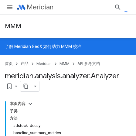
Meridian
MMM
了解
Meridian GeoX
如何助力 MMM 校准
首页
产品
Meridian
MMM
API 参考文档
meridian
.
analysis
.
analyzer
.
Analyzer
bookmark_border
本页内容
子类
方法
adstock_decay
baseline_summary_metrics