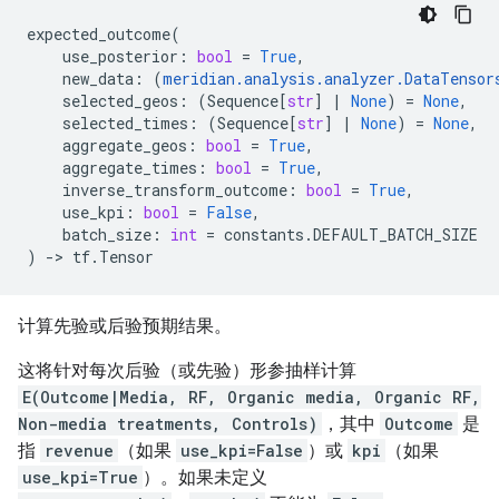
expected_outcome
(
use_posterior
:
bool
=
True
,
new_data
:
(
meridian
.
analysis
.
analyzer
.
DataTensor
selected_geos
:
(
Sequence
[
str
]
|
None
)
=
None
,
selected_times
:
(
Sequence
[
str
]
|
None
)
=
None
,
aggregate_geos
:
bool
=
True
,
aggregate_times
:
bool
=
True
,
inverse_transform_outcome
:
bool
=
True
,
use_kpi
:
bool
=
False
,
batch_size
:
int
=
constants
.
DEFAULT_BATCH_SIZE
)
->
tf
.
Tensor
计算先验或后验预期结果。
这将针对每次后验（或先验）形参抽样计算
E(Outcome|Media, RF, Organic media, Organic RF,
Non-media treatments, Controls)
，其中
Outcome
是
指
revenue
（如果
use_kpi=False
）或
kpi
（如果
use_kpi=True
）。如果未定义