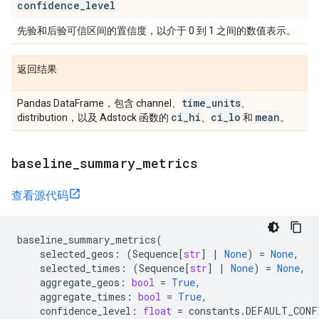
confidence
_
level
先验和后验可信区间的置信度，以介于 0 到 1 之间的数值表示。
返回结果
time
_
units
Pandas DataFrame，包含 channel、
、
ci
_
hi
ci
_
lo
mean
distribution，以及 Adstock 函数的
、
和
。
baseline
_
summary
_
metrics
查看源代码
baseline_summary_metrics
(
selected_geos
:
(
Sequence
[
str
]
|
None
)
=
None
,
selected_times
:
(
Sequence
[
str
]
|
None
)
=
None
,
aggregate_geos
:
bool
=
True
,
aggregate_times
:
bool
=
True
,
confidence_level
:
float
=
constants
.
DEFAULT_CONF