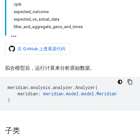
cpik
expected_outcome
expected_vs_actual_data
filter_and_aggregate_geos_and_times
在 GitHub 上查看源代码
拟合模型后，运行计算来分析原始数据。
meridian
.
analysis
.
analyzer
.
Analyzer
(
meridian
:
meridian
.
model
.
model
.
Meridian
)
子类