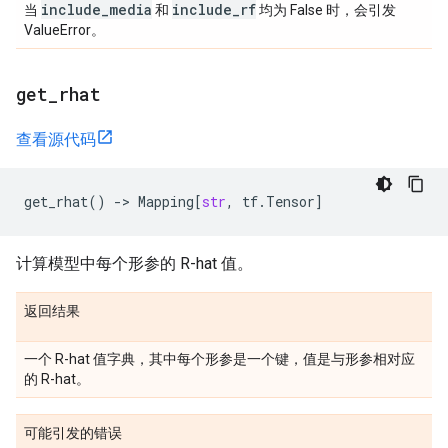
include
_
media
include
_
rf
当
和
均为 False 时，会引发
ValueError。
get
_
rhat
查看源代码
get_rhat
()
->
Mapping
[
str
,
tf
.
Tensor
]
计算模型中每个形参的 R-hat 值。
返回结果
一个 R-hat 值字典，其中每个形参是一个键，值是与形参相对应
的 R-hat。
可能引发的错误