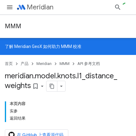
Meridian
MMM
了解
Meridian GeoX
如何助力 MMM 校准
首页
产品
Meridian
MMM
API 参考文档
meridian
.
model
.
knots
.
l1
_
distance
_
weights
bookmark_border
本页内容
实参
返回结果
在 GitHub 上查看源代码