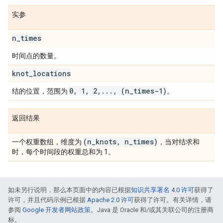
实参
n
_
times
时间点的数量。
knot
_
locations
0
,
1
,
2
,
.
.
.
,
(n
_
times-1)
结的位置，范围为
。
返回结果
(n
_
knots
,
n
_
times)
一个权重数组，维度为
，当对结求和
时，每个时间段的权重总和为 1。
如未另行说明，那么本页面中的内容已根据
知识共享署名 4.0 许可
获得了
许可，并且代码示例已根据
Apache 2.0 许可
获得了许可。有关详情，请
参阅
Google 开发者网站政策
。Java 是 Oracle 和/或其关联公司的注册商
标。