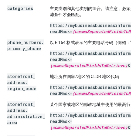
categories
主要类别和其他类别的组合。请注意，必须省略
滤条件才会匹配。
https://mybusinessbusinessinforma
readMask=
{commaSeparatedFieldsToRet
phone
_
numbers
.
以 E.164 格式表示的主要电话号码（例如：“+44
primary
_
phone
https://mybusinessbusinessinforma
readMask=
{commaSeparatedFieldsToRetrieve}
&fi
storefront
_
地址所在国家/地区的 CLDR 地区代码
address
.
https://mybusinessbusinessinforma
region
_
code
readMask=
{commaSeparatedFieldsToRet
storefront
_
某个国家或地区的邮政地址中使用的最高行政
address
.
https://mybusinessbusinessinforma
administrative
_
readMask=
area
{commaSeparatedFieldsToRetrieve}
&fi