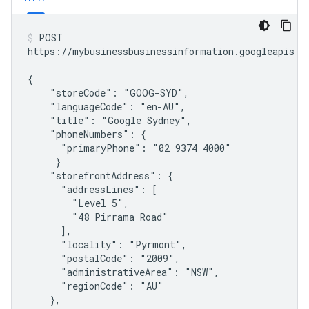
POST

https://mybusinessbusinessinformation.googleapis.c
{

    "storeCode": "GOOG-SYD",

    "languageCode": "en-AU",

    "title": "Google Sydney",

    "phoneNumbers": {

      "primaryPhone": "02 9374 4000"

     }

    "storefrontAddress": {

      "addressLines": [

        "Level 5",

        "48 Pirrama Road"

      ],

      "locality": "Pyrmont",

      "postalCode": "2009",

      "administrativeArea": "NSW",

      "regionCode": "AU"

    },
