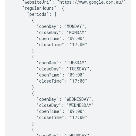
    "websiteUri": "https://www.google.com.au/",

    "regularHours": {

      "periods": [

        {

          "openDay": "MONDAY",

          "closeDay": "MONDAY",

          "openTime": "09:00",

          "closeTime": "17:00"

        },

        {

          "openDay": "TUESDAY",

          "closeDay": "TUESDAY",

          "openTime": "09:00",

          "closeTime": "17:00"

        },

        {

          "openDay": "WEDNESDAY",

          "closeDay": "WEDNESDAY",

          "openTime": "09:00",

          "closeTime": "17:00"

        },

        {

          "openDay": "THURSDAY",
