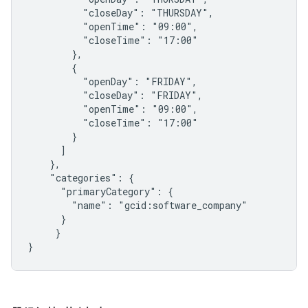
          "closeDay": "THURSDAY",

          "openTime": "09:00",

          "closeTime": "17:00"

        },

        {

          "openDay": "FRIDAY",

          "closeDay": "FRIDAY",

          "openTime": "09:00",

          "closeTime": "17:00"

        }

      ]

    },

    "categories": {

      "primaryCategory": {

        "name": "gcid:software_company"

      }

     }
