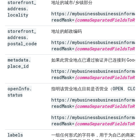
storefront
_
地址的城市/乡镇部分
address
.
https://mybusinessbusinessinforma
locality
readMask=
{commaSeparatedFieldsToRet
storefront
_
地址的邮政编码
address
.
https://mybusinessbusinessinforma
postal
_
code
readMask=
{commaSeparatedFieldsToRet
metadata
.
如果此营业地点已通过验证并已连接到 Google 
place
_
id
https://mybusinessbusinessinforma
readMask=
{commaSeparatedFieldsToRet
open
Info
.
OPEN
CLOS
指明该营业地点目前是否营业（
、
status
https://mybusinessbusinessinforma
readMask=
{commaSeparatedFieldsToRet
https://mybusinessbusinessinforma
readMask=
{commaSeparatedFieldsToRet
labels
一组任何形式的字符串，用于为自己的商家添