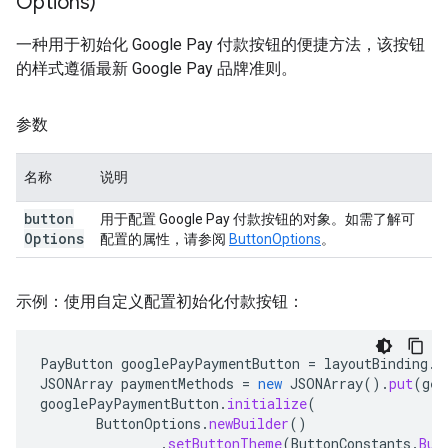
Options)
一种用于初始化 Google Pay 付款按钮的便捷方法，该按钮
的样式遵循最新 Google Pay 品牌准则。
参数
名称
说明
button
用于配置 Google Pay 付款按钮的对象。如需了解可
Options
配置的属性，请参阅
ButtonOptions
。
示例：使用自定义配置初始化付款按钮：
PayButton
googlePayPaymentButton
=
layoutBinding
.
g
JSONArray
paymentMethods
=
new
JSONArray
().
put
(
get
googlePayPaymentButton
.
initialize
(
ButtonOptions
.
newBuilder
()
.
setButtonTheme
(
ButtonConstants
.
But