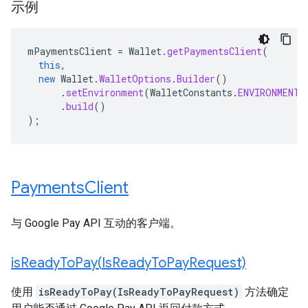
示例
mPaymentsClient
=
Wallet
.
getPaymentsClient
(
this
,
new
Wallet
.
WalletOptions
.
Builder
()
.
setEnvironment
(
WalletConstants
.
ENVIRONMENT_
.
build
()
);
Payments
Client
与 Google Pay API 互动的客户端。
isReadyToPay(
Is
Ready
To
Pay
Request)
使用
isReadyToPay(IsReadyToPayRequest)
方法确定