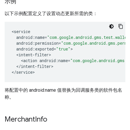
示例
以下示例配置定义了设置动态更新所需的类：
<
service
android
:
name
=
"com.google.android.gms.test.wallet
android
:
permission
=
"com.google.android.gms.permi
android
:
exported
=
"true"
<
intent
-
filter
>
<
action
android
:
name
=
"com.google.android.gms.w
<
/intent-filter
>

<
/service
>
将配置中的 android:name 值替换为回调服务类的软件包名
称。
Merchant
Info