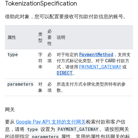
Tokenization
Specification
借助此对象，您可以配置要接收可扣款付款信息的账号。
必
类
属性
要
说明
型
性
type
PaymentMethod
字
必
对于给定的
，支持支
CARD
符
填
付方式标记化类型。对于
付款方
串
式，请使用
PAYMENT_GATEWAY
或
DIRECT
。
parameters
对
必
所选支付方式令牌化类型所特有的参
象
填
数。
网关
要从
Google Pay API 支持的支付网关
检索付款和客户信
息，请将
type
设置为
PAYMENT_GATEWAY
。请按照网关
的说明指定
parameters
属性。常用的属性包括网关的标