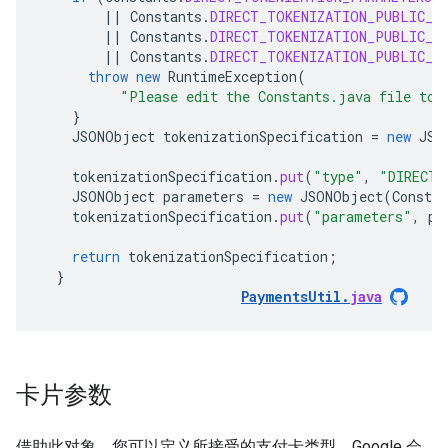
||
Constants
.
DIRECT_TOKENIZATION_PUBLIC_K
||
Constants
.
DIRECT_TOKENIZATION_PUBLIC_K
||
Constants
.
DIRECT_TOKENIZATION_PUBLIC_K
throw
new
RuntimeException
(
"Please edit the Constants.java file to 
}
JSONObject
tokenizationSpecification
=
new
JSO
tokenizationSpecification
.
put
(
"type"
,
"DIRECT"
JSONObject
parameters
=
new
JSONObject
(
Constan
tokenizationSpecification
.
put
(
"parameters"
,
pa
return
tokenizationSpecification
;
}
PaymentsUtil
.
java
卡片参数
借助此对象，您可以定义所接受的支付卡类型。Google 会