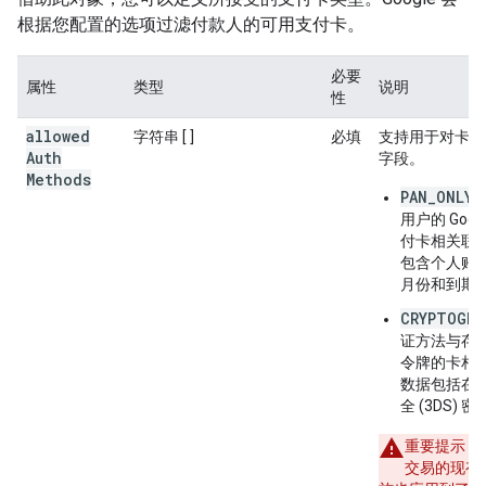
根据您配置的选项过滤付款人的可用支付卡。
必要
属性
类型
说明
性
allowed
字符串 [ ]
必填
支持用于对卡交
Auth
字段。
Methods
PAN_ONLY
用户的 Goo
付卡相关联
包含个人账号 
月份和到期
CRYPTOGRA
证方法与存储为
令牌的卡相
数据包括在设
全 (3DS) 
重要提示
：
交易的现有