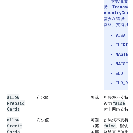
卡或信用卡
Transact
持，
countryCode
需要在请求中指
网络。支持以下
VISA
ELECTR
MASTER
MAESTR
ELO
ELO_DE
allow
布尔值
可选
如果您不支持预
Prepaid
false
设为
。
Cards
付卡网络支持预
allow
布尔值
可选
如果您不支持信
Credit
false
（英
。默认情
Cards
国博
网络支持信用卡