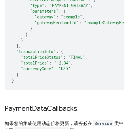
"type"
:
"PAYMENT_GATEWAY"
,
"parameters"
:
{
"gateway"
:
"example"
,
"gatewayMerchantId"
:
"exampleGatewayMerc
}
}
}
],
"transactionInfo"
:
{
"totalPriceStatus"
:
"FINAL"
,
"totalPrice"
:
"12.34"
,
"currencyCode"
:
"USD"
}
}
Payment
Data
Callbacks
如果您的集成使用动态价格更新，请务必在
Service
类中