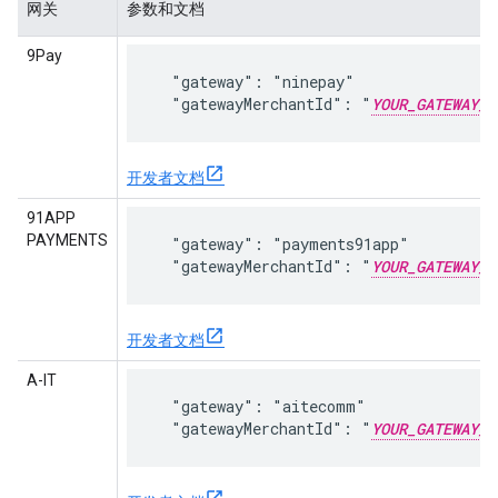
网关
参数和文档
9Pay
  "gateway": "ninepay"

  "gatewayMerchantId": "
YOUR_GATEWAY_M
开发者文档
91APP
PAYMENTS
  "gateway": "payments91app"

  "gatewayMerchantId": "
YOUR_GATEWAY_M
开发者文档
A-IT
  "gateway": "aitecomm"

  "gatewayMerchantId": "
YOUR_GATEWAY_M