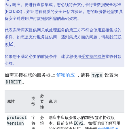
Pay 响应。要进行直接集成，您必须符合支付卡行业数据安全标准
(PCI DSS)，并经过有资质的安全评估方验证。您的服务器还需要具
备安全处理用户付款凭据所需的基础架构。
代表实际商家提供网关或处理服务的第三方不符合使用直接集成的
条件。如您是支付服务提供商，遇到集成方面的问题，请
与我们联
系
。
如果您不满足必要的前提条件，建议您使用
受支持的网关
接收付款
令牌。
如需直接在您的服务器上
解密响应
，请将
type
设置为
DIRECT
。
必
类
属性
要
说明
型
性
protocol
字
必
响应中应该会显示的加密/签名协议版
Version
ECv2
符
填
本。目前支持
。 如需详细了解可用