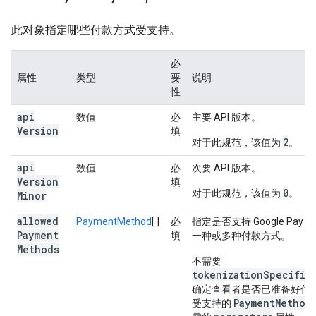
此对象指定哪些付款方式受支持。
必
属性
类型
要
说明
性
api
数值
必
主要 API 版本。
Version
填
2
对于此规范，该值为
。
api
数值
必
次要 API 版本。
Version
填
0
对于此规范，该值为
。
Minor
allowed
PaymentMethod
[ ]
必
指定是否支持 Google Pay 
Payment
填
一种或多种付款方式。
Methods
不需要
tokenizationSpecific
确定查看者是否已准备好付
PaymentMethod
受支持的