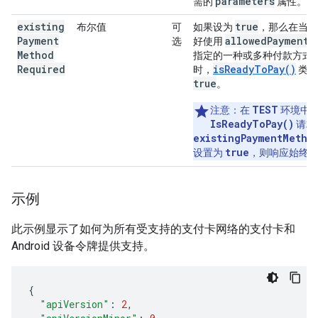
parameters
需的
属性。
existing
true
布尔值
可
如果设为
，那么在当前
Payment
allowedPaymentM
选
好使用
Method
指定的一种或多种付款方式
Required
isReadyToPay()
时，
类方
true
。
TEST
注意
：在
环境中
IsReadyToPay()
请求
existingPaymentMetho
true
设置为
，则响应始终
示例
此示例显示了如何为所有受支持的支付卡网络的支付卡和
Android 设备令牌提供支持。
{
"apiVersion"
:
2
,