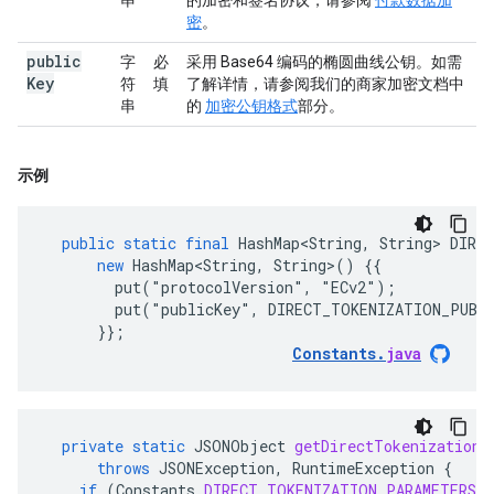
串
的加密和签名协议，请参阅
付款数据加
密
。
public
字
必
采用 Base64 编码的椭圆曲线公钥。如需
Key
符
填
了解详情，请参阅我们的商家加密文档中
串
的
加密公钥格式
部分。
示例
public
static
final
HashMap<String
,
String
>
DIRE
new
HashMap<String
,
String
>
()
{{

        put("protocolVersion", "ECv2");

        put("publicKey", DIRECT_TOKENIZATION_PUBLI
      }
};
Constants
.
java
private
static
JSONObject
getDirectTokenizationS
throws
JSONException
,
RuntimeException
{
if
(
Constants
.
DIRECT_TOKENIZATION_PARAMETERS
.