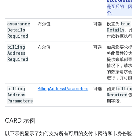
blockedIssu
是互斥的，因此
个。
assurance
true
布尔值
可选
设置为
以
Details
Details
。此
Required
付款数据执行验
billing
布尔值
可选
如果您要求提供
Address
t
将此属性设为
Required
提供账单邮寄地
情况下，请求账
的数据请求会使
进行，并可能会
billing
billing
A
BillingAddressParameters
可选
如果
Address
Required
设
Parameters
期字段。
CARD 示例
以下示例显示了如何支持所有可用的支付卡网络和卡身份验