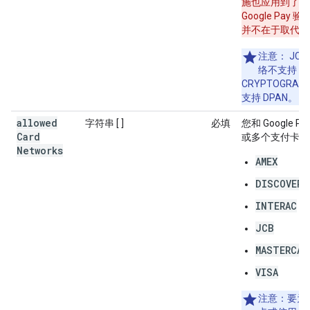
施也应用到了 Goo
Google Pa
并不在于取代您
注意
： JCB
络不支持
CRYPTOGRA
支持 DPAN。
allowed
字符串 [ ]
必填
您和 Google P
Card
或多个支付卡网
Networks
AMEX
DISCOVER
INTERAC
JCB
MASTERCAR
VISA
注意
：要为