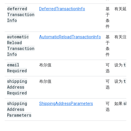
deferred
DeferredTransactionInfo
基
有关延迟
Transaction
于
Info
条
件
automatic
AutomaticReloadTransactionInfo
基
有关注册
Reload
于
Transaction
条
Info
件
email
tru
布尔值
可
设为
Required
选
shipping
tru
布尔值
可
设为
Address
选
Required
shipping
shi
ShippingAddressParameters
可
如果
Address
选
Parameters