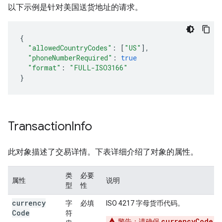
以下示例是针对美国送货地址的请求。
{
"allowedCountryCodes"
:
[
"US"
],
"phoneNumberRequired"
:
true
"format"
:
"FULL-ISO3166"
}
Transaction
Info
此对象描述了交易详情。下表详细介绍了对象的属性。
类
必要
属性
说明
型
性
currency
字
必填
ISO 4217 字母货币代码。
Code
符
currencyCode
警告
：请确保
与