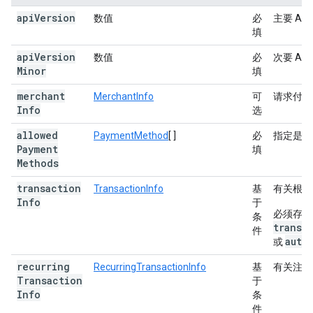
api
Version
数值
必
主要 A
填
api
Version
数值
必
次要 A
Minor
填
merchant
MerchantInfo
可
请求付款
Info
选
allowed
PaymentMethod
[ ]
必
指定是否支
Payment
填
Methods
transaction
TransactionInfo
基
有关根据
Info
于
必须存在
条
transa
件
auto
或
recurring
RecurringTransactionInfo
基
有关注册
Transaction
于
Info
条
件