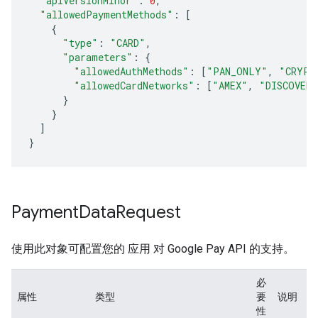
"apiVersionMinor"
:
0
,
"allowedPaymentMethods"
:
[
{
"type"
:
"CARD"
,
"parameters"
:
{
"allowedAuthMethods"
:
[
"PAN_ONLY"
,
"CRYPT
"allowedCardNetworks"
:
[
"AMEX"
,
"DISCOVER"
}
}
]
}
Payment
Data
Request
使用此对象可配置您的 应用 对 Google Pay API 的支持。
必
属性
类型
要
说明
性