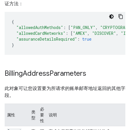
证方法：
{
"allowedAuthMethods"
:
[
"PAN_ONLY"
,
"CRYPTOGRAM_
"allowedCardNetworks"
:
[
"AMEX"
,
"DISCOVER"
,
"IN
"assuranceDetailsRequired"
:
true
}
Billing
Address
Parameters
此对象可让您设置要为所请求的账单邮寄地址返回的其他字
段。
必
类
属性
要
说明
型
性