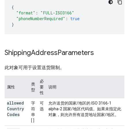
{
"format"
:
"FULL-ISO3166"
"phoneNumberRequired"
:
true
}
Shipping
Address
Parameters
此对象可用于设置送货限制。
必
类
属性
要
说明
型
性
allowed
字
可
允许送货的国家/地区的 ISO 3166-1
Country
符
选
alpha-2 国家/地区代码值。如果未指定此
Codes
串
对象，则允许所有送货地址国家/地区。
[ ]