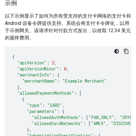
示例
以下示例显示了如何为所有受支持的支付卡网络的支付卡和
Android 设备令牌提供支持。系统会将支付卡令牌化，以用
于示例网关。该请求针对付款方式发出，以收取 12.34 美元
的最终费用。
{
"apiVersion"
:
2
,
"apiVersionMinor"
:
0
,
"merchantInfo"
:
{
"merchantName"
:
"Example Merchant"
},
"allowedPaymentMethods"
:
[
{
"type"
:
"CARD"
,
"parameters"
:
{
"allowedAuthMethods"
:
[
"PAN_ONLY"
,
"CRYPT
"allowedCardNetworks"
:
[
"AMEX"
,
"DISCOVER"
},
"tokenizationSpecification"
:
{