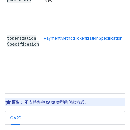
对象
tokenization
PaymentMethodTokenizationSpecification
Specification
警告
： 不支持多种
CARD
类型的付款方式。
CARD