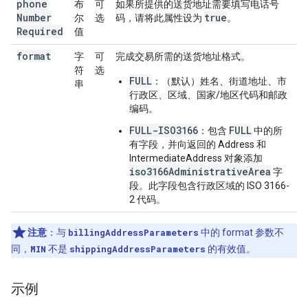
phone
布
可
如果所提供的送货地址需要填写电话号
Number
true
尔
选
码，请将此属性设为
。
Required
值
format
字
可
完成交易所需的送货地址格式。
符
选
FULL
：（默认）姓名、街道地址、市
串
行政区、区域、国家/地区代码和邮政
编码。
FULL-ISO3166
FULL
：包含
中的所
有字段，并向返回的 Address 和
IntermediateAddress 对象添加
iso3166AdministrativeArea
字
段。此字段包含行政区域的 ISO 3166-
2 代码。
注意
：与
billingAddressParameters
中的 format 参数不
同，
MIN
不是
shippingAddressParameters
的有效值。
示例