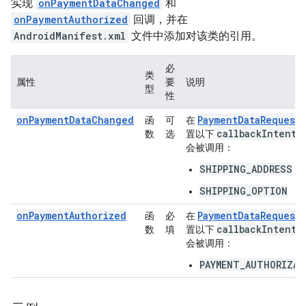
实现
onPaymentDataChanged
和
onPaymentAuthorized
回调，并在
AndroidManifest.xml
文件中添加对该类的引用。
必
类
属性
要
说明
型
性
onPaymentDataChanged
PaymentDataRequest
函
可
在
callback
Intents
数
选
置以下
会被调用：
SHIPPING_ADDRESS
SHIPPING_OPTION
onPaymentAuthorized
PaymentDataRequest
函
必
在
callback
Intents
数
填
置以下
会被调用：
PAYMENT_AUTHORIZAT