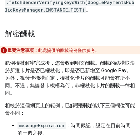
.fetchSenderVerifyingKeysWith(GooglePaymentsPub
licKeysManager.INSTANCE_TEST)
。
解密酬載
重要注意事項：
此處提供的酬載範例僅供參考。
範例權杖解密完成後，您會收到明文酬載。酬載的結構取決
於所選卡片是否已權杖化，即是否已新增至 Google Pay。
另外，視發卡機構而定，權杖化卡片的酬載可能會有所不
同。不過，無論發卡機構為何，非權杖化卡片的酬載一律相
同。
相較於這個網頁上的範例，已解密酬載的以下三個欄位可能
會不同：
messageExpiration
：時間戳記，設定在目前時間
的一週之後。