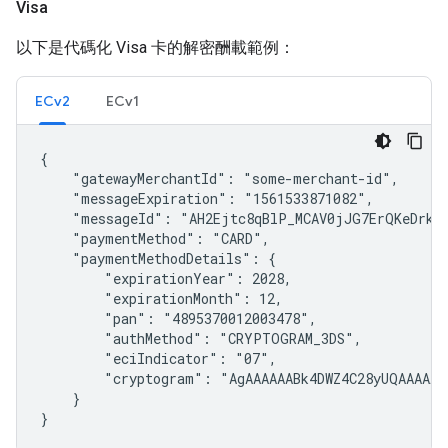
Visa
以下是代碼化 Visa 卡的解密酬載範例：
ECv2
ECv1
{

    "gatewayMerchantId": "some-merchant-id",

    "messageExpiration": "1561533871082",

    "messageId": "AH2Ejtc8qBlP_MCAV0jJG7ErQKeDrkE
    "paymentMethod": "CARD",

    "paymentMethodDetails": {

        "expirationYear": 2028,

        "expirationMonth": 12,

        "pan": "4895370012003478",

        "authMethod": "CRYPTOGRAM_3DS",

        "eciIndicator": "07",

        "cryptogram": "AgAAAAAABk4DWZ4C28yUQAAAAAA=
    }

}