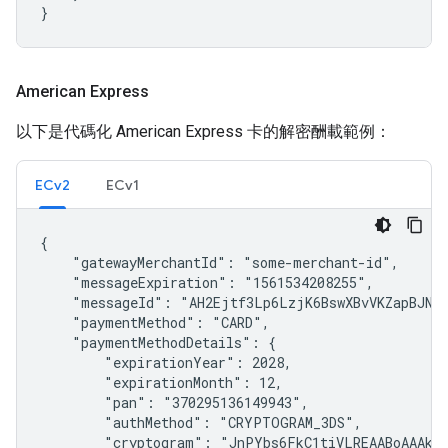
}
American Express
以下是代碼化 American Express 卡的解密酬載範例：
ECv2
ECv1
{

    "gatewayMerchantId": "some-merchant-id",

    "messageExpiration": "1561534208255",

    "messageId": "AH2Ejtf3Lp6LzjK6BswXBvVKZapBJNgM
    "paymentMethod": "CARD",

    "paymentMethodDetails": {

        "expirationYear": 2028,

        "expirationMonth": 12,

        "pan": "370295136149943",

        "authMethod": "CRYPTOGRAM_3DS",

        "cryptogram": "JnPYbs6FkC1tiVLREAABoAAAkgA