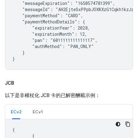
    "messageExpiration": "1650574781399",

    "messageId": "AH2EjteSxPPpbJOXKXzG1Cqkh1kzJz0U
    "paymentMethod": "CARD",

    "paymentMethodDetails": {

        "expirationYear": 2028,

        "expirationMonth": 12,

        "pan": "6011111111111117",

        "authMethod": "PAN_ONLY"

    }

}
JCB
以下是非權杖化 JCB 卡的已解密酬載示例：
ECv2
ECv1
{

        {
