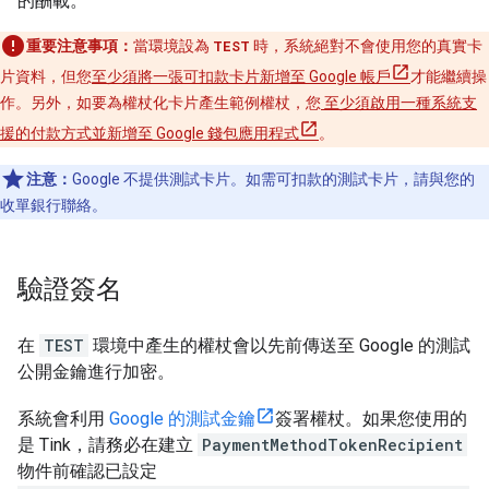
的酬載。
重要注意事項：
當環境設為
TEST
時，系統絕對不會使用您的真實卡
片資料，但您
至少須將一張可扣款卡片新增至 Google 帳戶
才能繼續操
作。另外，如要為權杖化卡片產生範例權杖，您
至少須啟用一種系統支
援的付款方式並新增至 Google 錢包應用程式
。
注意：
Google 不提供測試卡片。如需可扣款的測試卡片，請與您的
收單銀行聯絡。
驗證簽名
在
TEST
環境中產生的權杖會以先前傳送至 Google 的測試
公開金鑰進行加密。
系統會利用
Google 的測試金鑰
簽署權杖。如果您使用的
是 Tink，請務必在建立
PaymentMethodTokenRecipient
物件前確認已設定