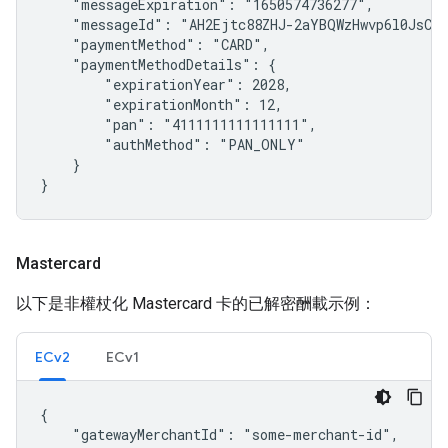
    "messageExpiration": "1650574736277",

    "messageId": "AH2Ejtc88ZHJ-2aYBQWzHwvp6l0JsCHg
    "paymentMethod": "CARD",

    "paymentMethodDetails": {

        "expirationYear": 2028,

        "expirationMonth": 12,

        "pan": "4111111111111111",

        "authMethod": "PAN_ONLY"

    }

}
Mastercard
以下是非權杖化 Mastercard 卡的已解密酬載示例：
ECv2
ECv1
{

    "gatewayMerchantId": "some-merchant-id",
