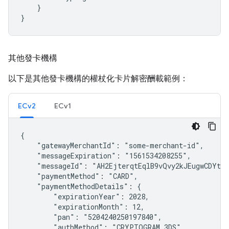
    }

}
其他發卡機構
以下是其他發卡機構的權杖化卡片解密酬載範例：
ECv2
ECv1
{

    "gatewayMerchantId": "some-merchant-id",

    "messageExpiration": "1561534208255",

    "messageId": "AH2EjterqtEqlB9vQvy2kJEugwCDYtMz
    "paymentMethod": "CARD",

    "paymentMethodDetails": {

        "expirationYear": 2028,

        "expirationMonth": 12,

        "pan": "5204240250197840",

        "authMethod": "CRYPTOGRAM_3DS",
