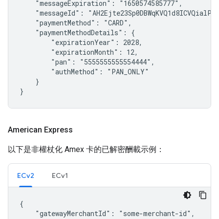
    "messageExpiration": "1650574585777",

    "messageId": "AH2Ejte23Sp0DBWqKVQ1d8ICVQialPGg
    "paymentMethod": "CARD",

    "paymentMethodDetails": {

        "expirationYear": 2028,

        "expirationMonth": 12,

        "pan": "5555555555554444",

        "authMethod": "PAN_ONLY"

    }

}
American Express
以下是非權杖化 Amex 卡的已解密酬載示例：
ECv2
ECv1
{

    "gatewayMerchantId": "some-merchant-id",
