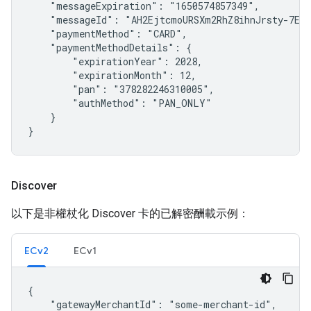
    "messageExpiration": "1650574857349",

    "messageId": "AH2EjtcmoURSXm2RhZ8ihnJrsty-7Ewm
    "paymentMethod": "CARD",

    "paymentMethodDetails": {

        "expirationYear": 2028,

        "expirationMonth": 12,

        "pan": "378282246310005",

        "authMethod": "PAN_ONLY"

    }

}
Discover
以下是非權杖化 Discover 卡的已解密酬載示例：
ECv2
ECv1
{

    "gatewayMerchantId": "some-merchant-id",
