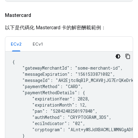
Mastercard
以下是代碼化 Mastercard 卡的解密酬載範例：
ECv2
ECv1
{

    "gatewayMerchantId": "some-merchant-id",

    "messageExpiration": "1561533871082",

    "messageId": "AH2Ejtc8qBlP_MCAV0jJG7ErQKeDrkE
    "paymentMethod": "CARD",

    "paymentMethodDetails": {

        "expirationYear": 2028,

        "expirationMonth": 12,

        "pan": "5204240250197840",

        "authMethod": "CRYPTOGRAM_3DS",

        "eciIndicator": "02",

        "cryptogram": "ALnt+yWSJdXBACMLLWMNGgADFA=
    }
