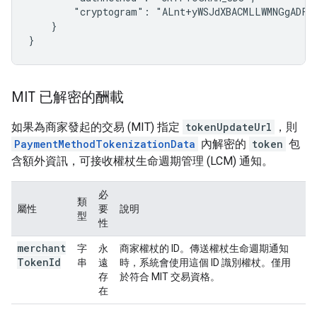
        "cryptogram": "ALnt+yWSJdXBACMLLWMNGgADFA=
    }

}
MIT 已解密的酬載
如果為商家發起的交易 (MIT) 指定
tokenUpdateUrl
，則
PaymentMethodTokenizationData
內解密的
token
包
含額外資訊，可接收權杖生命週期管理 (LCM) 通知。
必
類
屬性
要
說明
型
性
merchant
字
永
商家權杖的 ID。傳送權杖生命週期通知
Token
Id
串
遠
時，系統會使用這個 ID 識別權杖。僅用
存
於符合 MIT 交易資格。
在