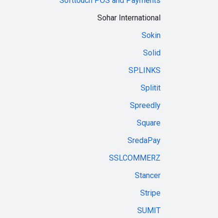
Softtouch POS and Payments
Sohar International
Sokin
Solid
SP.LINKS
Splitit
Spreedly
Square
SredaPay
SSLCOMMERZ
Stancer
Stripe
SUMIT