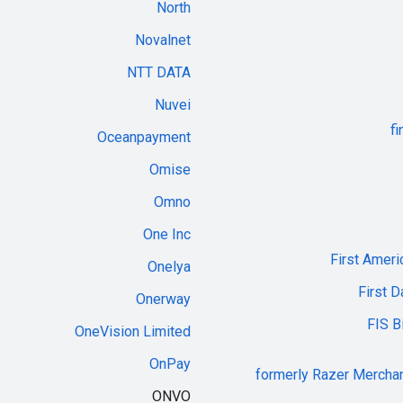
North
Novalnet
NTT DATA
Nuvei
f
Oceanpayment
Omise
Omno
One Inc
First Ameri
Onelya
First 
Onerway
FIS B
OneVision Limited
OnPay
(formerly Razer Mercha
ONVO