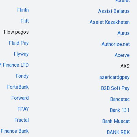
Assist
Flintn
Assist Belarus
Flitt
Assist Kazakhstan
Flow pagos
Aurus
Fluid Pay
Authorize.net
Flyway
Axerve
 Finance LTD
AXS
Fondy
azericardgpay
ForteBank
B2B Soft Pay
Forward
Bancstac
FPAY
Bank 131
Fractal
Bank Muscat
Finance Bank
BANK RBK