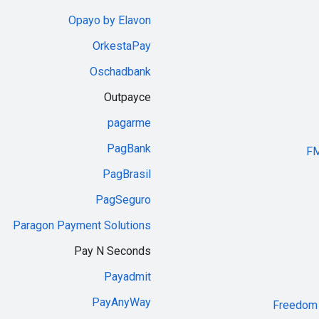
Opayo by Elavon
OrkestaPay
Oschadbank
Outpayce
pagarme
PagBank
FM
PagBrasil
PagSeguro
Paragon Payment Solutions
Pay N Seconds
Payadmit
PayAnyWay
Freedom 