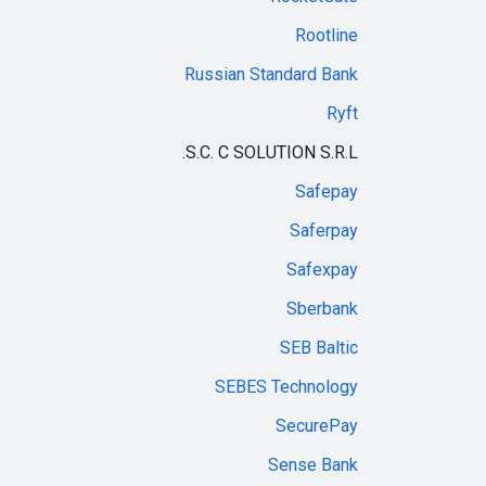
Rootline
Russian Standard Bank
Ryft
S.C. C SOLUTION S.R.L.
Safepay
Saferpay
Safexpay
Sberbank
SEB Baltic
SEBES Technology
SecurePay
Sense Bank