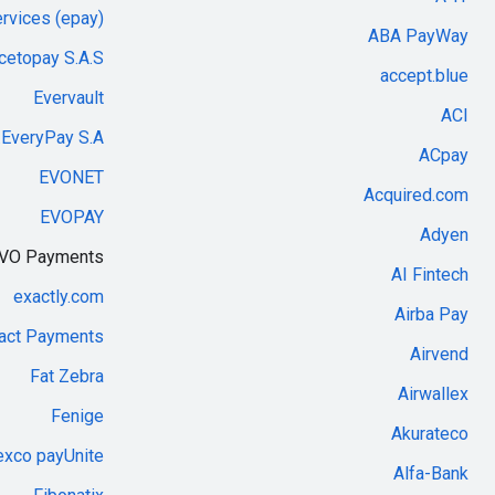
rvices (epay)
ABA PayWay
cetopay S.A.S
accept.blue
Evervault
ACI
EveryPay S.A.
ACpay
EVONET
Acquired.com
EVOPAY
Adyen
VO Payments
AI Fintech
exactly.com
Airba Pay
act Payments
Airvend
Fat Zebra
Airwallex
Fenige
Akurateco
exco payUnite
Alfa-Bank