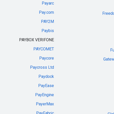
Payarc
Pay.com
Freed
PAY2M
Paybis
PAYBOX VERIFONE
PAYCOMET
F
Paycore
Gatew
Paycross Ltd
Paydock
PayEase
PayEngine
PayerMax
PayFabric