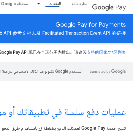
نظرة عامة
الدفعات
محفظة Google
Pay
Google Pay for Payments
API 参考文档以及 Facilitated Transaction Event API 的链接。
Google Pay API 现已在全球范围内推出。请参阅
支持的国家/地区列表
تستخدم Google تكنولوجيا الذكاء الاصطناعي لترجمة المحتوى إلى لغتك المفضّلة، وقد تتضمّن بعض الأخطاء.
عمليات دفع سلسة في تطبيقاتك أو موا