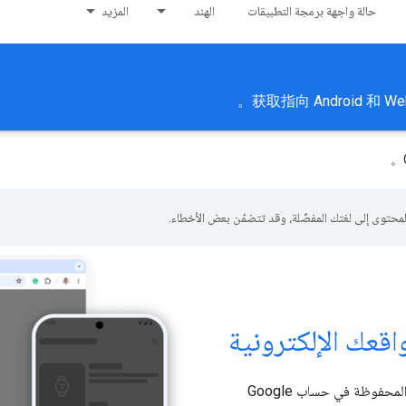
حالة واجهة برمجة التطبيقات
الهند
المزيد
获取指向 Android 和 Web 
。
قعك الإلكترونية
تتيح خدمة Google Pay لعملائك الدفع بضغطة زر باستخدام طرق الدفع المحفوظة في حساب Google