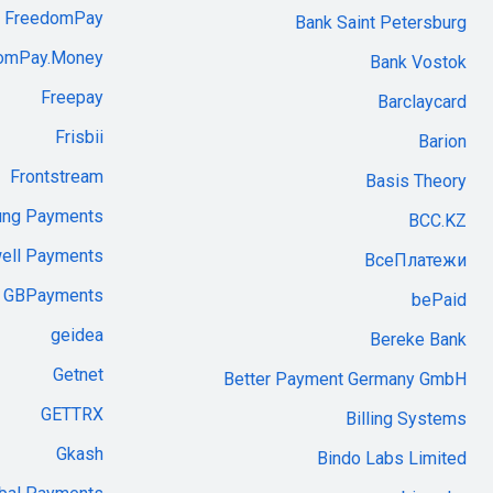
FreedomPay
Bank Saint Petersburg
omPay.Money
Bank Vostok
Freepay
Barclaycard
Frisbii
Barion
Frontstream
Basis Theory
ung Payments
BCC.KZ
ell Payments
ВсеПлатежи
GBPayments
bePaid
geidea
Bereke Bank
Getnet
Better Payment Germany GmbH
GETTRX
Billing Systems
Gkash
Bindo Labs Limited