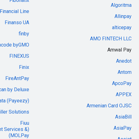
Fibonatix
Algoritma
Financial Line
Allinpay
Finanso UA
alticepay
finby
AMO FINTECH LLC
incode byGMO
Amwal Pay
FINEXUS
Anedot
Finix
Antom
FireAntPay
ApcoPay
can by Deluxe
APPEX
Data (Payeezy)
Armenian Card OJSC
iller Solutions
AsiaBill
Fiuu
AsiaPay
nt Services &
MOLPay)