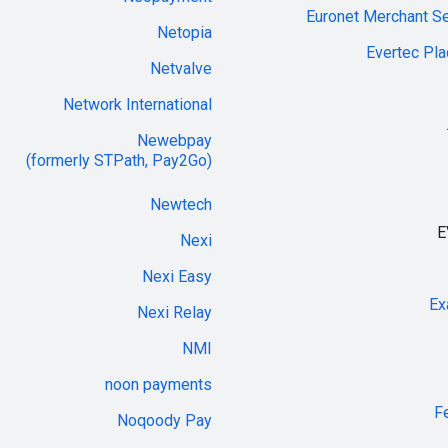
Euronet Merchant Se
Netopia
Evertec Pla
Netvalve
Network International
Newebpay
(formerly STPath, Pay2Go)
Newtech
E
Nexi
Nexi Easy
Ex
Nexi Relay
NMI
noon payments
F
Noqoody Pay