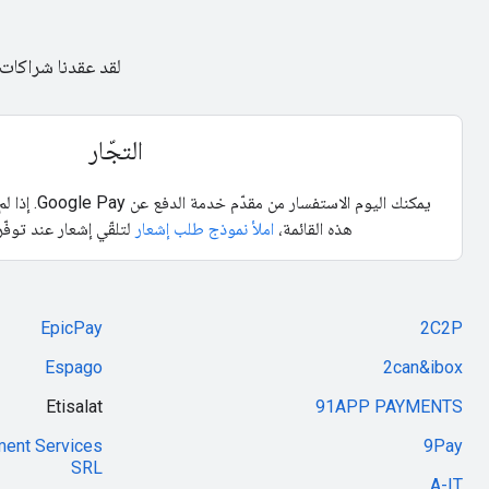
لقد عقدنا شراكات مع
التجّار
يمكنك اليوم الا
هذه القائمة،
املأ نموذج طلب إشعار
لتلقّي إشعار عند توفّر
EpicPay
2C2P
Espago
2can&ibox
Etisalat
91APP PAYMENTS
ment Services
9Pay
SRL
A-IT