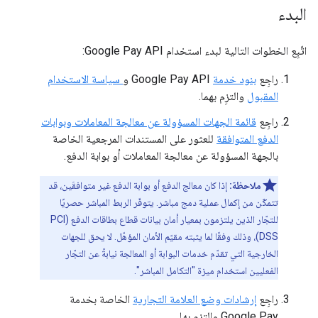
البدء
اتّبِع الخطوات التالية لبدء استخدام Google Pay API:
راجِع
بنود خدمة
Google Pay API و
سياسة الاستخدام
المقبول
والتزِم بهما.
راجِع
قائمة الجهات المسؤولة عن معالجة المعاملات وبوابات
الدفع المتوافقة
للعثور على المستندات المرجعية الخاصة
بالجهة المسؤولة عن معالجة المعاملات أو بوابة الدفع.
ملاحظة:
إذا كان معالج الدفع أو بوابة الدفع غير متوافقَين، قد
تتمكّن من إكمال عملية دمج مباشر. يتوفّر الربط المباشر حصريًا
للتجّار الذين يلتزمون بمعيار أمان بيانات قطاع بطاقات الدفع (PCI
DSS)، وذلك وفقًا لما يثبته مقيّم الأمان المؤهّل. لا يحق للجهات
الخارجية التي تقدّم خدمات البوابة أو المعالجة نيابةً عن التجّار
الفعليين استخدام ميزة "التكامل المباشر".
راجِع
إرشادات وضع العلامة التجارية
الخاصة بخدمة
Google Pay والتزِم بها.