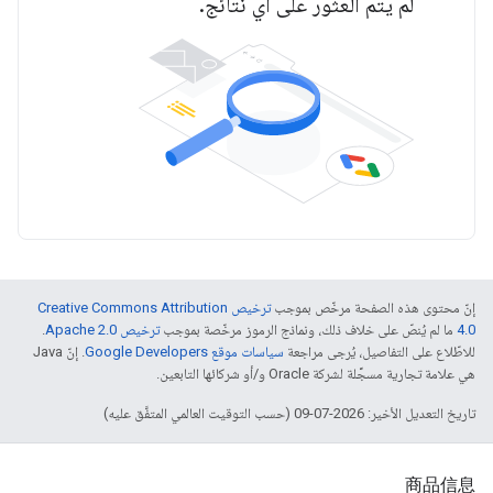
لم يتم العثور على أي نتائج.
إنّ محتوى هذه الصفحة مرخّص بموجب
ترخيص Creative Commons Attribution
4.0‏
ما لم يُنصّ على خلاف ذلك، ونماذج الرموز مرخّصة بموجب
ترخيص Apache 2.0‏
.
للاطّلاع على التفاصيل، يُرجى مراجعة
سياسات موقع Google Developers‏
. إنّ Java
هي علامة تجارية مسجَّلة لشركة Oracle و/أو شركائها التابعين.
تاريخ التعديل الأخير: 2026-07-09 (حسب التوقيت العالمي المتفَّق عليه)
商品信息