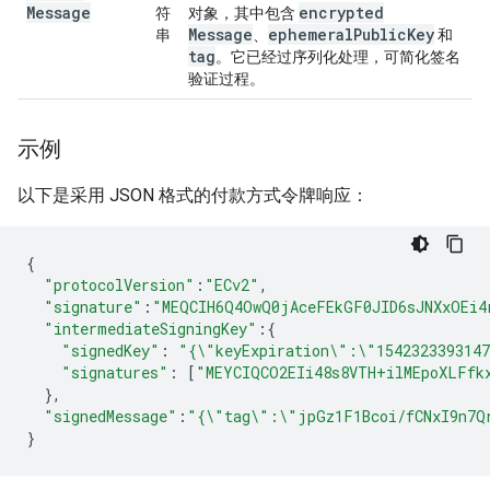
Message
encrypted
符
对象，其中包含
Message
ephemeral
Public
Key
串
、
和
tag
。它已经过序列化处理，可简化签名
验证过程。
示例
以下是采用 JSON 格式的付款方式令牌响应：
{
"protocolVersion"
:
"ECv2"
,
"signature"
:
"MEQCIH6Q4OwQ0jAceFEkGF0JID6sJNXxOEi4
"intermediateSigningKey"
:
{
"signedKey"
:
"{\"keyExpiration\":\"154232339314
"signatures"
:
[
"MEYCIQCO2EIi48s8VTH+ilMEpoXLFfk
},
"signedMessage"
:
"{\"tag\":\"jpGz1F1Bcoi/fCNxI9n7Q
}