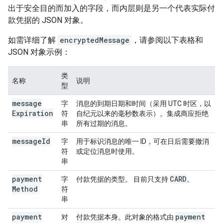
出于安全目的而加入的字段，而内层则是另一个代表实际付
款凭据的 JSON 对象。
如需详细了解
encryptedMessage
，请参阅以下表格和
JSON 对象示例：
类
名称
说明
型
message
字
消息的到期日期和时间（采用 UTC 时区，以
Expiration
符
自纪元以来的毫秒数表示）。集成商应拒绝
串
所有过期的消息。
message
Id
字
用于标识消息的唯一 ID，可在日后需要撤消
符
或定位消息时使用。
串
payment
CARD
字
付款凭据的类型。 目前只支持
。
Method
符
串
payment
payment
对
付款凭据本身。此对象的格式由