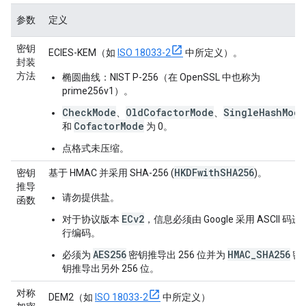
参数
定义
密钥
ECIES-KEM（如
ISO 18033-2
中所定义）。
封装
方法
椭圆曲线：NIST P-256（在 OpenSSL 中也称为
prime256v1）。
CheckMode
OldCofactorMode
SingleHashMode
、
、
CofactorMode
和
为 0。
点格式未压缩。
HKDFwithSHA256
密钥
基于 HMAC 并采用 SHA-256 (
)。
推导
请勿提供盐。
函数
ECv2
对于协议版本
，信息必须由 Google 采用 ASCII 码进
行编码。
AES256
HMAC_SHA256
必须为
密钥推导出 256 位并为
密
钥推导出另外 256 位。
对称
DEM2（如
ISO 18033-2
中所定义）