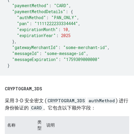
"paymentMethod"
:
"CARD"
,
"paymentMethodDetails"
:
{
"authMethod"
:
"PAN_ONLY"
,
"pan"
:
"1111222233334444"
,
"expirationMonth"
:
10
,
"expirationYear"
:
2025
},
"gatewayMerchantId"
:
"some-merchant-id"
,
"messageId"
:
"some-message-id"
,
"messageExpiration"
:
"1759309000000"
}
CRYPTOGRAM
_
3DS
采用 3-D 安全密文 (
CRYPTOGRAM_3DS
authMethod
) 进行
身份验证的
CARD
。它包含以下额外字段：
类
名称
说明
型