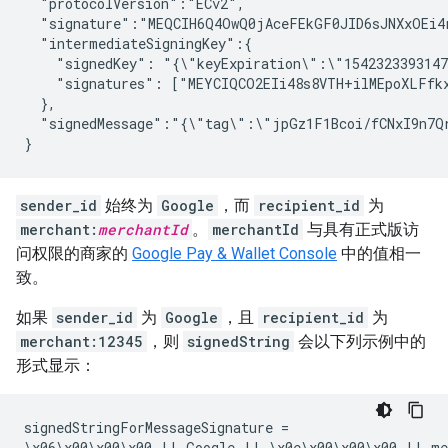
  "protocolVersion":"ECv2",

  "signature":"MEQCIH6Q4OwQ0jAceFEkGF0JID6sJNXxOEi4r
  "intermediateSigningKey":{

    "signedKey": "{\"keyExpiration\":\"1542323393147
    "signatures": ["MEYCIQCO2EIi48s8VTH+ilMEpoXLFfk
  },

  "signedMessage":"{\"tag\":\"jpGz1F1Bcoi/fCNxI9n7Q
}
sender_id
始终为
Google
，而
recipient_id
为
merchant:
merchantId
。
merchantId
与具有正式版访
问权限的商家的
Google Pay & Wallet Console
中的值相一
致。
如果
sender_id
为
Google
，且
recipient_id
为
merchant:12345
，则
signedString
会以下列示例中的
形式显示：
signedStringForMessageSignature =

\x06\x00\x00\x00 || Google || \x0e\x00\x00\x00 || m