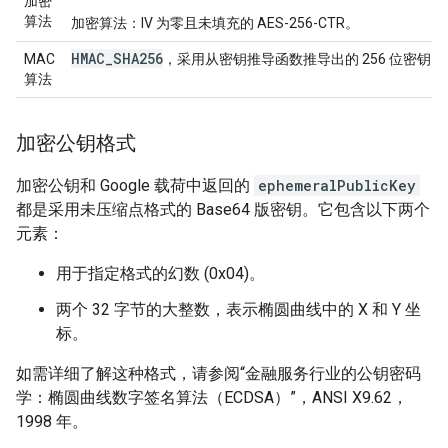
加密
算法
加密算法：IV 为零且未填充的 AES-256-CTR。
HMAC
_
SHA256
MAC
，采用从密钥推导函数推导出的 256 位密钥。
算法
加密公钥格式
加密公钥和 Google 载荷中返回的
ephemeralPublicKey
都是采用未压缩点格式的 Base64 版密钥。它包含以下两个
元素：
用于指定格式的幻数 (0x04)。
两个 32 字节的大整数，表示椭圆曲线中的 X 和 Y 坐
标。
如需详细了解这种格式，请参阅“金融服务行业的公钥密码
学：椭圆曲线数字签名算法（ECDSA）”，ANSI X9.62，
1998 年。