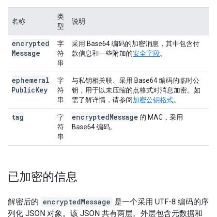
类
名称
说明
型
encrypted
字
采用 Base64 编码的加密消息，其中包含付
Message
符
款信息和一些附加的
安全字段
。
串
ephemeral
字
与私钥相关联、采用 Base64 编码的临时公
Public
Key
符
钥，用于以未压缩的点格式对消息加密。如
串
需了解详情，请参阅
加密公钥格式
。
tag
encrypted
Message
字
的 MAC，采用
符
Base64 编码。
串
已加密的信息
解密后的
encryptedMessage
是一个采用 UTF-8 编码的序
列化 JSON 对象。该 JSON 共有两层。外层包含元数据和