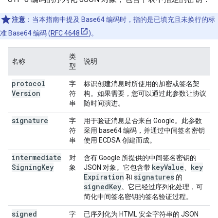
注意
：当本指南中提及 Base64 编码时，指的是已填充且未换行的标
准 Base64 编码 (
RFC 4648
)。
类
名称
说明
型
protocol
字
标识创建消息时所使用的加密或签名架
Version
符
构。如果需要，您可以通过此参数让协议
串
随时间演进。
signature
字
用于验证消息是否来自 Google。此参数
符
采用 base64 编码，并通过中间签名密钥
串
使用 ECDSA 创建而成。
intermediate
对
含有 Google 所提供的中间签名密钥的
Signing
Key
key
Value
key
象
JSON 对象。它包含带
、
Expiration
signatures
和
的
signed
Key
。它已经过序列化处理，可
简化中间签名密钥的签名验证过程。
signed
字
已序列化为 HTML 安全字符串的 JSON