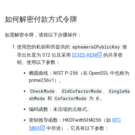
如何解密付款方式令牌
如需解密令牌，请按以下步骤操作：
使用您的私钥和所提供的
ephemeralPublicKey
推
导出长度为 512 位且采用
ECIES-KEM
的共享密
钥。使用以下参数：
椭圆曲线：NIST P-256（在 OpenSSL 中也称为
prime256v1）。
CheckMode
、
OldCofactorMode
、
SingleHa
shMode
和
CofactorMode
为
0
。
编码函数：未压缩的点格式。
密钥推导函数：HKDFwithSHA256（如
RFC
5869
中所述），它具有以下参数：