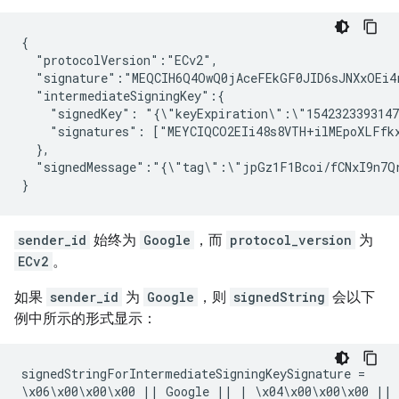
{

  "protocolVersion":"ECv2",

  "signature":"MEQCIH6Q4OwQ0jAceFEkGF0JID6sJNXxOEi4r
  "intermediateSigningKey":{

    "signedKey": "{\"keyExpiration\":\"1542323393147
    "signatures": ["MEYCIQCO2EIi48s8VTH+ilMEpoXLFfk
  },

  "signedMessage":"{\"tag\":\"jpGz1F1Bcoi/fCNxI9n7Q
}
sender_id
始终为
Google
，而
protocol_version
为
ECv2
。
如果
sender_id
为
Google
，则
signedString
会以下
例中所示的形式显示：
signedStringForIntermediateSigningKeySignature =

\x06\x00\x00\x00 || Google || | \x04\x00\x00\x00 || 