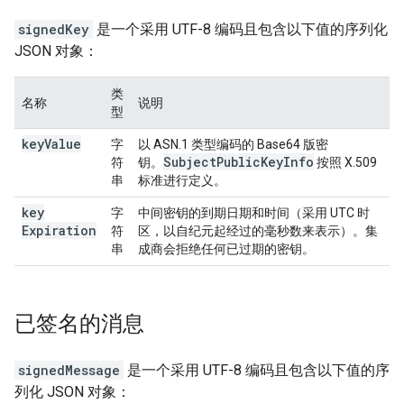
signedKey
是一个采用 UTF-8 编码且包含以下值的序列化
JSON 对象：
类
名称
说明
型
key
Value
字
以 ASN.1 类型编码的 Base64 版密
Subject
Public
Key
Info
符
钥。
按照 X.509
串
标准进行定义。
key
字
中间密钥的到期日期和时间（采用 UTC 时
Expiration
符
区，以自纪元起经过的毫秒数来表示）。集
串
成商会拒绝任何已过期的密钥。
已签名的消息
signedMessage
是一个采用 UTF-8 编码且包含以下值的序
列化 JSON 对象：