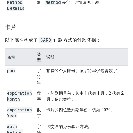
Method
Method
象
决定，详情请见下表。
Details
卡片
以下属性构成了
CARD
付款方式的付款凭据：
类
名称
说明
型
pan
字
扣费的个人账号。该字符串仅包含数字。
符
串
expiration
数
卡的到期月份，其中 1 代表 1 月，2 代表 2
Month
字
月，依此类推。
expiration
数
卡片的四位数到期年份，例如 2020。
Year
字
auth
字
卡交易的身份验证方法。
Method
符