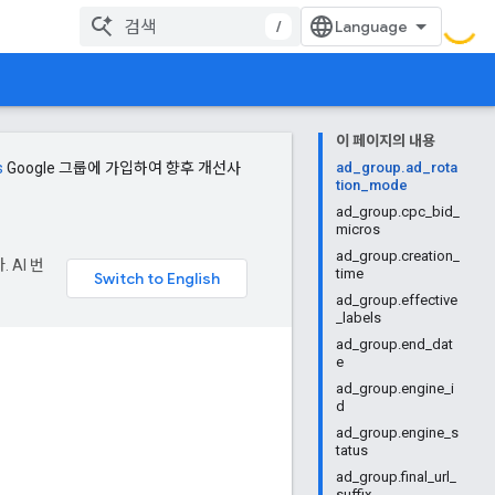
/
이 페이지의 내용
s
Google 그룹에 가입하여 향후 개선사
ad_group.ad_rota
tion_mode
ad_group.cpc_bid_
micros
ad_group.creation_
 AI 번
time
ad_group.effective
_labels
ad_group.end_dat
e
ad_group.engine_i
d
ad_group.engine_s
tatus
ad_group.final_url_
suffix