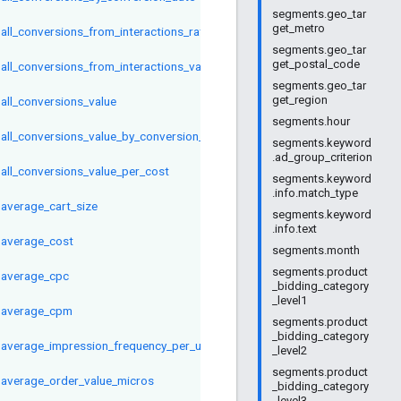
segments.geo_tar
get_metro
all_conversions_from_interactions_rate
segments.geo_tar
get_postal_code
all_conversions_from_interactions_value_per_interaction
segments.geo_tar
get_region
all_conversions_value
segments.hour
all_conversions_value_by_conversion_date
segments.keyword
.ad_group_criterion
all_conversions_value_per_cost
segments.keyword
.info.match_type
average_cart_size
segments.keyword
.info.text
average_cost
segments.month
segments.product
average_cpc
_bidding_category
_level1
average_cpm
segments.product
_bidding_category
average_impression_frequency_per_user
_level2
segments.product
average_order_value_micros
_bidding_category
_level3