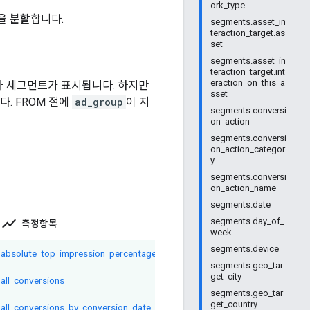
ork_type
목을
분할
합니다.
segments.asset_in
teraction_target.as
set
segments.asset_in
teraction_target.int
eraction_on_this_a
목과 세그먼트가 표시됩니다. 하지만
sset
. FROM 절에
ad_group
이 지
segments.conversi
on_action
segments.conversi
on_action_categor
y
segments.conversi
on_action_name
segments.date
show_chart
segments.day_of_
측정항목
week
segments.device
absolute_top_impression_percentage
segments.geo_tar
get_city
all_conversions
segments.geo_tar
get_country
all_conversions_by_conversion_date