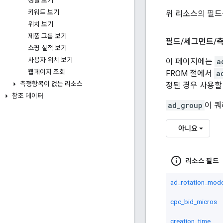
성별 보기
키워드 보기
위 리소스의 필드
위치 보기
제품 그룹 보기
필드
/
세그먼트
/
쇼핑 실적 보기
사용자 위치 보기
이 페이지에는
a
웹페이지 조회
FROM 절에서
a
측정항목이 없는 리소스
정된 경우 사용할
참조 데이터
ad_group
이 쿼
아니요
info_outline
리소스 필드
ad_rotation_mod
cpc_bid_micros
creation_time