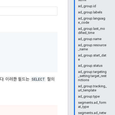
ad_group.id
ad_group.labels
ad_group.languag
e_code
ad_group.last_mo
dified_time
ad_group.name
ad_group.resource
_name
ad_group.start_dat
e
ad_group.status
ad_group.targeting
_setting.target_rest
니다. 이러한 필드는
SELECT
절의
rictions
ad_group.tracking_
url_template
ad_group.type
segments.ad_form
at_type
segments.ad_netw