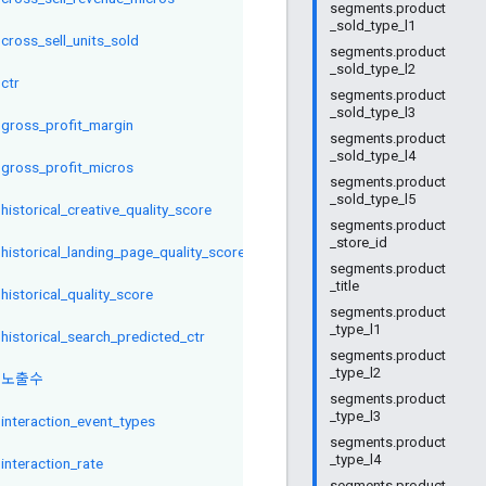
segments.product
_sold_type_l1
cross_sell_units_sold
segments.product
_sold_type_l2
ctr
segments.product
_sold_type_l3
gross_profit_margin
segments.product
_sold_type_l4
gross_profit_micros
segments.product
_sold_type_l5
historical_creative_quality_score
segments.product
_store_id
historical_landing_page_quality_score
segments.product
_title
historical_quality_score
segments.product
_type_l1
historical_search_predicted_ctr
segments.product
_type_l2
노출수
segments.product
_type_l3
interaction_event_types
segments.product
_type_l4
interaction_rate
segments.product