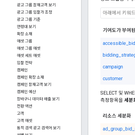
광고 그룹 잠재고객 보기
광고 그룹 입찰가 조정
광고 그룹 기준
연령대 보기
기여도가 부여된
확장 소재
애셋 그룹
accessible_bid
애셋 그룹 애셋
bidding_strate
애셋 세트 애셋
입찰 전략
campaign
캠페인
캠페인 확장 소재
customer
캠페인 잠재고객 보기
캠페인 예산
SELECT 및 W
장바구니 데이터 매출 보기
측정항목을
세분
전환 액션
고객
리소스 세분화
고객 애셋
동적 검색 광고 검색어 보기
ad_group_bid_