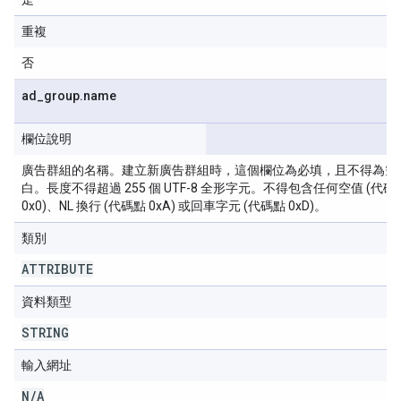
重複
否
ad
_
group
.
name
欄位說明
廣告群組的名稱。建立新廣告群組時，這個欄位為必填，且不得為空
白。長度不得超過 255 個 UTF-8 全形字元。不得包含任何空值 (代碼
0x0)、NL 換行 (代碼點 0xA) 或回車字元 (代碼點 0xD)。
類別
ATTRIBUTE
資料類型
STRING
輸入網址
N
/
A