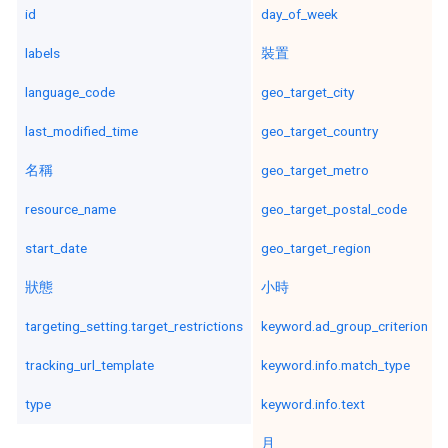
id
day_of_week
labels
裝置
language_code
geo_target_city
last_modified_time
geo_target_country
名稱
geo_target_metro
resource_name
geo_target_postal_code
start_date
geo_target_region
狀態
小時
targeting_setting.target_restrictions
keyword.ad_group_criterion
tracking_url_template
keyword.info.match_type
type
keyword.info.text
月