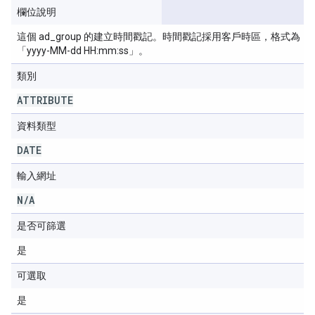
欄位說明
這個 ad_group 的建立時間戳記。時間戳記採用客戶時區，格式為
「yyyy-MM-dd HH:mm:ss」。
類別
ATTRIBUTE
資料類型
DATE
輸入網址
N
/
A
是否可篩選
是
可選取
是