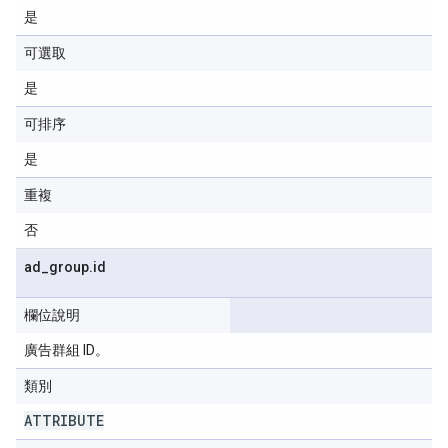
是
可選取
是
可排序
是
重複
否
ad
_
group
.
id
欄位說明
廣告群組 ID。
類別
ATTRIBUTE