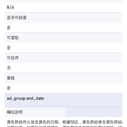
N
/
A
是否可篩選
是
可選取
是
可排序
否
重複
是
ad
_
group
.
end
_
date
欄位說明
廣告群組停止放送廣告的日期。根據預設，廣告群組會在廣告群組結