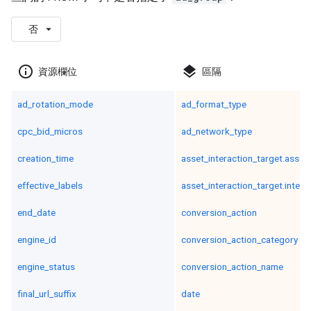
否
info_outline
layers
資源欄位
區隔
ad_rotation_mode
ad_format_type
cpc_bid_micros
ad_network_type
creation_time
asset_interaction_target.asset
effective_labels
asset_interaction_target.intera
end_date
conversion_action
engine_id
conversion_action_category
engine_status
conversion_action_name
final_url_suffix
date