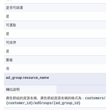
是否可篩選
是
可選取
是
可排序
是
重複
否
ad
_
group
.
resource
_
name
欄位說明
customers
/
廣告群組的資源名稱。廣告群組資源名稱的格式為：
{customer
_
id}
/
ad
Groups
/
{ad
_
group
_
id}