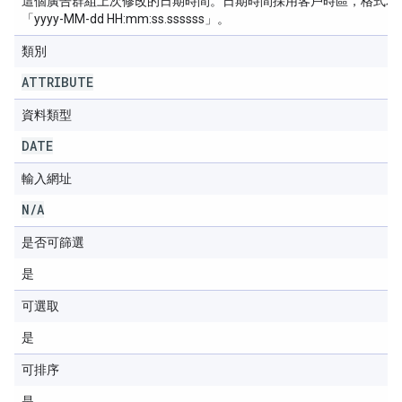
這個廣告群組上次修改的日期時間。日期時間採用客戶時區，格式為
「yyyy-MM-dd HH:mm:ss.ssssss」。
類別
ATTRIBUTE
資料類型
DATE
輸入網址
N
/
A
是否可篩選
是
可選取
是
可排序
是