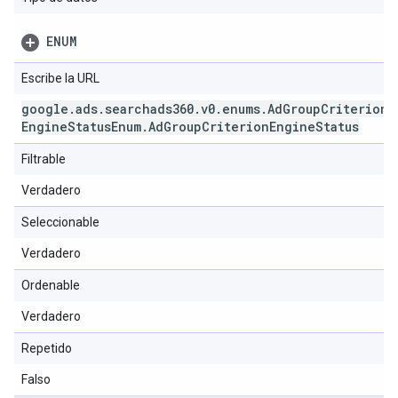
ENUM
Escribe la URL
google
.
ads
.
searchads360
.
v0
.
enums
.
Ad
Group
Criterion
Engine
Status
Enum
.
Ad
Group
Criterion
Engine
Status
Filtrable
Verdadero
Seleccionable
Verdadero
Ordenable
Verdadero
Repetido
Falso