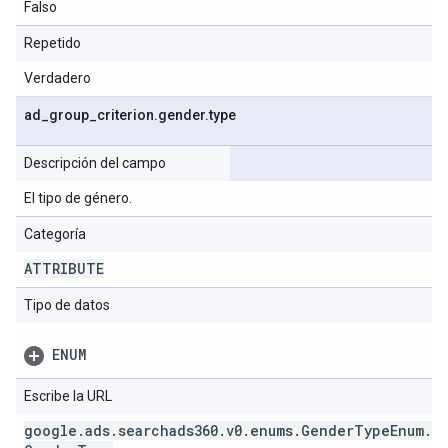
Falso
Repetido
Verdadero
ad
_
group
_
criterion
.
gender
.
type
Descripción del campo
El tipo de género.
Categoría
ATTRIBUTE
Tipo de datos
ENUM
Escribe la URL
google
.
ads
.
searchads360
.
v0
.
enums
.
Gender
Type
Enum
.