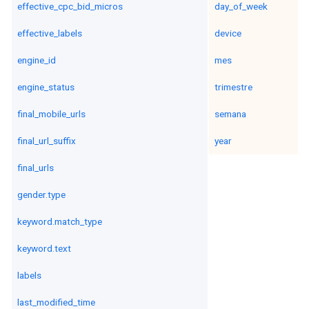
effective_cpc_bid_micros
day_of_week
effective_labels
device
engine_id
mes
engine_status
trimestre
final_mobile_urls
semana
final_url_suffix
year
final_urls
gender.type
keyword.match_type
keyword.text
labels
last_modified_time