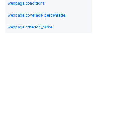
webpage.conditions
webpage.coverage_percentage
webpage.criterion_name