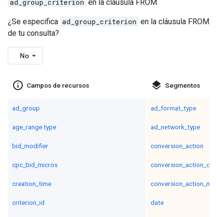
ad_group_criterion
en la cláusula FROM.
¿Se especifica
ad_group_criterion
en la cláusula FROM
de tu consulta?
No
info_outline
layers
Campos de recursos
Segmentos
ad_group
ad_format_type
age_range.type
ad_network_type
bid_modifier
conversion_action
cpc_bid_micros
conversion_action_cat
creation_time
conversion_action_na
criterion_id
date