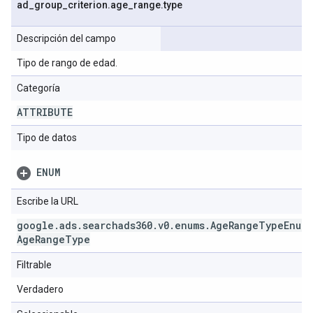
ad
_
group
_
criterion
.
age
_
range
.
type
Descripción del campo
Tipo de rango de edad.
Categoría
ATTRIBUTE
Tipo de datos
ENUM
Escribe la URL
google
.
ads
.
searchads360
.
v0
.
enums
.
Age
Range
Type
Enum
.
Age
Range
Type
Filtrable
Verdadero