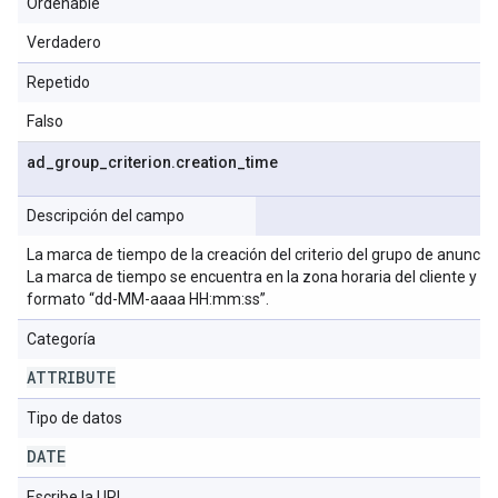
Ordenable
Verdadero
Repetido
Falso
ad
_
group
_
criterion
.
creation
_
time
Descripción del campo
La marca de tiempo de la creación del criterio del grupo de anuncios
La marca de tiempo se encuentra en la zona horaria del cliente y en
formato “dd-MM-aaaa HH:mm:ss”.
Categoría
ATTRIBUTE
Tipo de datos
DATE
Escribe la URL