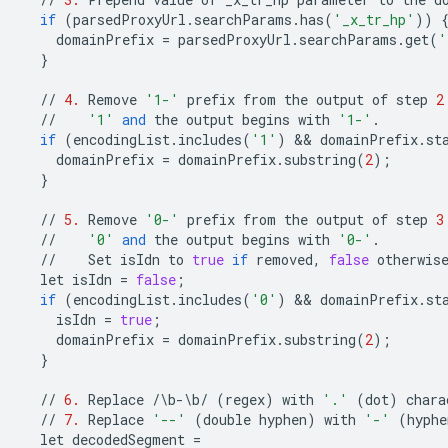
if
(
parsedProxyUrl
.
searchParams
.
has
(
'_x_tr_hp'
))
domainPrefix
=
parsedProxyUrl
.
searchParams
.
get
(
'
}
//
4.
Remove
'1-'
prefix
from
the
output
of
step
2
//
'1'
and
the
output
begins
with
'1-'
.
if
(
encodingList
.
includes
(
'1'
)
 && 
domainPrefix
.
st
domainPrefix
=
domainPrefix
.
substring
(
2
);
}
//
5.
Remove
'0-'
prefix
from
the
output
of
step
3
//
'0'
and
the
output
begins
with
'0-'
.
//
Set
isIdn
to
true
if
removed
,
false
otherwis
let
isIdn
=
false
;
if
(
encodingList
.
includes
(
'0'
)
 && 
domainPrefix
.
st
isIdn
=
true
;
domainPrefix
=
domainPrefix
.
substring
(
2
);
}
//
6.
Replace
/
\
b
-
\
b
/
(
regex
)
with
'.'
(
dot
)
chara
//
7.
Replace
'--'
(
double
hyphen
)
with
'-'
(
hyphe
let
decodedSegment
=