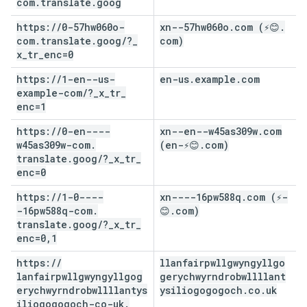
com
.
translate
.
goog
https:
/
/
0-57hw060o-
xn--57hw060o
.
com (⚡😊
.
com
.
translate
.
goog
/
?
_
com)
x
_
tr
_
enc=0
https:
/
/
1-en--us-
en-us
.
example
.
com
example-com
/
?
_
x
_
tr
_
enc=1
https:
/
/
0-en----
xn--en--w45as309w
.
com
w45as309w-com
.
(en-⚡😊
.
com)
translate
.
goog
/
?
_
x
_
tr
_
enc=0
https:
/
/
1-0----
xn----16pw588q
.
com (⚡-
-16pw588q-com
.
😊
.
com)
translate
.
goog
/
?
_
x
_
tr
_
enc=0
,
1
https:
/
/
llanfairpwllgwyngyllgo
lanfairpwllgwyngyllgog
gerychwyrndrobwllllant
erychwyrndrobwllllantys
ysiliogogogoch
.
co
.
uk
iliogogogoch-co-uk
.