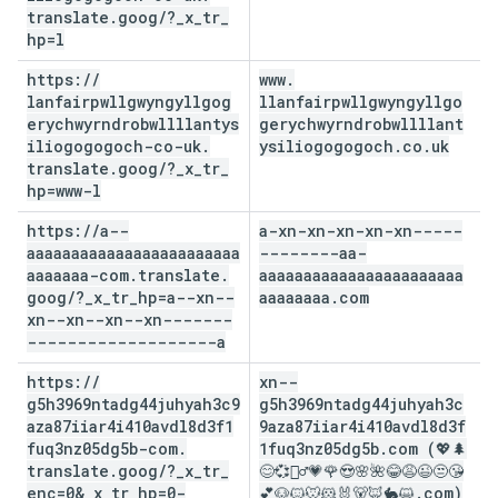
translate
.
goog
/
?
_
x
_
tr
_
hp=l
https:
/
/
www
.
lanfairpwllgwyngyllgog
llanfairpwllgwyngyllgo
erychwyrndrobwllllantys
gerychwyrndrobwllllant
iliogogogoch-co-uk
.
ysiliogogogoch
.
co
.
uk
translate
.
goog
/
?
_
x
_
tr
_
hp=www-l
https:
/
/
a--
a-xn-xn-xn-xn-xn-----
aaaaaaaaaaaaaaaaaaaaaaaa
--------aa-
aaaaaaa-com
.
translate
.
aaaaaaaaaaaaaaaaaaaaaaa
goog
/
?
_
x
_
tr
_
hp=a--xn--
aaaaaaaa
.
com
xn--xn--xn--xn-------
-------------------a
https:
/
/
xn--
g5h3969ntadg44juhyah3c9
g5h3969ntadg44juhyah3c
aza87iiar4i410avdl8d3f1
9aza87iiar4i410avdl8d3f
fuq3nz05dg5b-com
.
1fuq3nz05dg5b
.
com (💖🌲
translate
.
goog
/
?
_
x
_
tr
_
😊💞🤷‍♂️💗🌹😍🌸🌺😂😩😉😒😘
enc=0&
_
x
_
tr
_
hp=0-
💕🐶🐱🐭🐹🐰🐻🦊🐇😺
.
com)