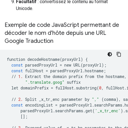
Facultatif
: convertissez le contenu au format
Unicode.
Exemple de code Java
Script permettant de
décoder le nom d'hôte depuis une URL
Google Traduction
function
decodeHostname
(
proxyUrl
)
{
const
parsedProxyUrl
=
new
URL
(
proxyUrl
);
const
fullHost
=
parsedProxyUrl
.
hostname
;
//
1.
Extract
the
domain
prefix
from
the
hostname
,
".translate.goog"
suffix
let
domainPrefix
=
fullHost
.
substring
(
0
,
fullHost
.
//
2.
Split
_x_tr_enc
parameter
by
","
(
comma
),
sa
const
encodingList
=
parsedProxyUrl
.
searchParams
.
h
parsedProxyUrl
.
searchParams
.
get
(
'_x_tr_enc'
)
.
s
[];
//
3.
Prepend
value
of
_x_tr_hp
parameter
to
the
d