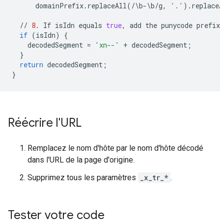
domainPrefix
.
replaceAll
(
/
\
b
-
\
b
/
g
,
'.'
)
.
replace
//
8.
If
isIdn
equals
true
,
add
the
punycode
prefix
if
(
isIdn
)
{
decodedSegment
=
'xn--'
+
decodedSegment
;
}
return
decodedSegment
;
}
Réécrire l'URL
Remplacez le nom d'hôte par le nom d'hôte décodé
dans l'URL de la page d'origine.
Supprimez tous les paramètres
_x_tr_*
.
Tester votre code