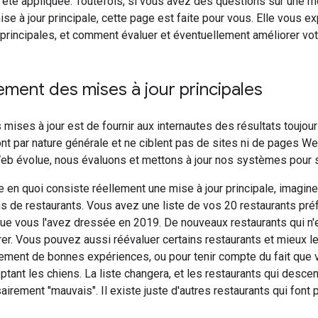
été appliquée. Toutefois, si vous avez des questions sur une mod
ise à jour principale, cette page est faite pour vous. Elle vous 
 principales, et comment évaluer et éventuellement améliorer vot
ment des mises à jour principales
 mises à jour est de fournir aux internautes des résultats toujour
nt par nature générale et ne ciblent pas de sites ni de pages W
eb évolue, nous évaluons et mettons à jour nos systèmes pour s
 en quoi consiste réellement une mise à jour principale, imagi
 de restaurants. Vous avez une liste de vos 20 restaurants pré
ue vous l'avez dressée en 2019. De nouveaux restaurants qui n'e
urer. Vous pouvez aussi réévaluer certains restaurants et mieux 
ement de bonnes expériences, ou pour tenir compte du fait que v
ptant les chiens. La liste changera, et les restaurants qui desc
irement "mauvais". Il existe juste d'autres restaurants qui font p