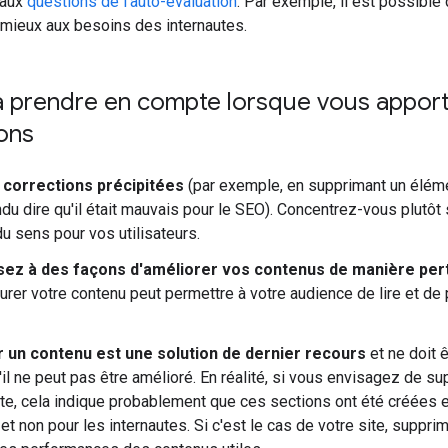
 aux
questions de l'auto-évaluation
. Par exemple, il est possible
mieux aux besoins des internautes.
à prendre en compte lorsque vous appor
ons
s corrections précipitées
(par exemple, en supprimant un élém
du dire qu'il était mauvais pour le SEO). Concentrez-vous plutôt
du sens pour vos utilisateurs.
sez à des façons d'améliorer vos contenus de manière pert
urer votre contenu peut permettre à votre audience de lire et de 
 un contenu est une solution de dernier recours
et ne doit 
il ne peut pas être amélioré. En réalité, si vous envisagez de s
ite, cela indique probablement que ces sections ont été créées e
et non pour les internautes. Si c'est le cas de votre site, suppri