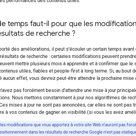
les performances des contenus utiles.
 temps faut-il pour que les modificatio
ésultats de recherche ?
orté des améliorations, il peut s'écouler un certain temps avant
résultats de recherche : certaines modifications peuvent prendre
uvent mettre plusieurs mois à apprendre et à confirmer que le 
ntenus utiles, fiables et people-first à long terme. Si, au bout
é aucun effet, vous devrez peut-être attendre la prochaine mise à 
n'avez pas forcément besoin d'attendre une mise à jour principal
tions. Nous mettons constamment à jour nos algorithmes de rec
 Ces mises à jour ne sont pas annoncées, car elles ne sont pas tr
e à vos contenus de gagner en visibilité (si vous les avez améli
e les modifications que vous apportez à votre site Web n'auront pas forc
positionnement dans les résultats de recherche Google n'est pas statique