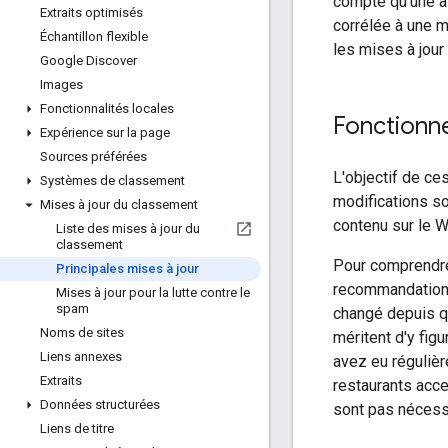
compte qu'une a 
Extraits optimisés
corrélée à une m
Échantillon flexible
les mises à jour
Google Discover
Images
Fonctionnalités locales
Fonctionne
Expérience sur la page
Sources préférées
L'objectif de ces
Systèmes de classement
modifications so
Mises à jour du classement
contenu sur le W
Liste des mises à jour du
classement
Pour comprendre
Principales mises à jour
recommandations
Mises à jour pour la lutte contre le
spam
changé depuis q
Noms de sites
méritent d'y fig
Liens annexes
avez eu régulièr
Extraits
restaurants acce
Données structurées
sont pas nécessa
Liens de titre