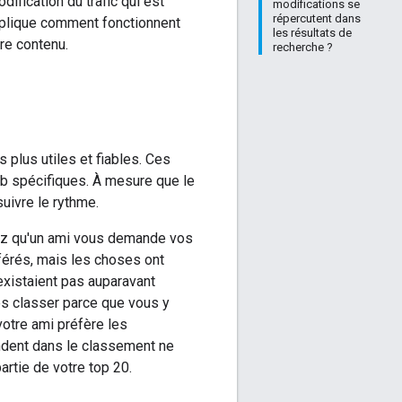
ification du trafic qui est
modifications se
répercutent dans
explique comment fonctionnent
les résultats de
re contenu.
recherche ?
s plus utiles et fiables. Ces
eb spécifiques. À mesure que le
uivre le rythme.
nez qu'un ami vous demande vos
férés, mais les choses ont
xistaient pas auparavant
les classer parce que vous y
otre ami préfère les
endent dans le classement ne
artie de votre top 20.