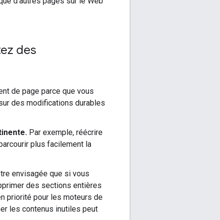
 que d'autres pages sur le Web
tez des
ent de page parce que vous
 sur des modifications durables
inente.
Par exemple, réécrire
parcourir plus facilement la
être envisagée que si vous
upprimer des sections entières
n priorité pour les moteurs de
mer les contenus inutiles peut