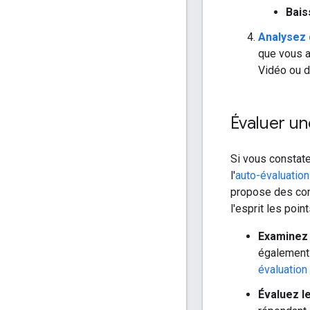
Bais
Analysez 
que vous a
Vidéo ou da
Évaluer un
Si vous constate
l'
auto-évaluation
propose des con
l'esprit les poin
Examinez 
également 
évaluation
Évaluez l