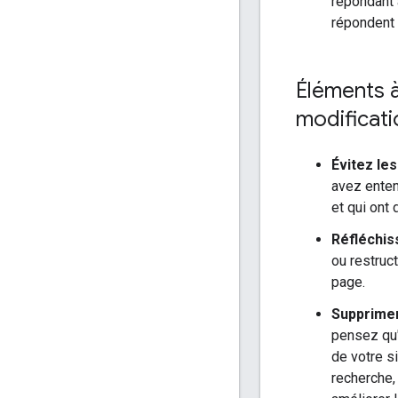
répondant
répondent 
Éléments 
modificati
Évitez le
avez enten
et qui ont 
Réfléchis
ou restruct
page.
Supprimer
pensez qu'
de votre s
recherche, 