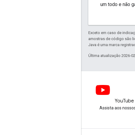
um todo e não g
Exceto em caso de indicaç
amostras de código são l
Java é uma marca registrad
Última atualização 2026-0
LinkedIn
YouTube
Junte-se a nós no LinkedIn
Assista aos nosso