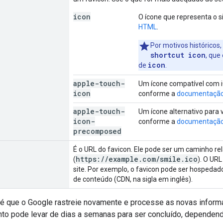
icon
O ícone que representa o s
HTML
.
Por motivos histórico
shortcut icon
, que
icon
de
.
apple-touch-
Um ícone compatível com i
icon
conforme a
documentação 
apple-touch-
Um ícone alternativo para 
icon-
conforme a
documentação 
precomposed
É o URL do favicon. Ele pode ser um caminho rel
https://example.com/smile.ico
(
). O UR
site. Por exemplo, o favicon pode ser hosped
de conteúdo (CDN, na sigla em inglês).
é que o Google rastreie novamente e processe as novas informaç
to pode levar de dias a semanas para ser concluído, dependen