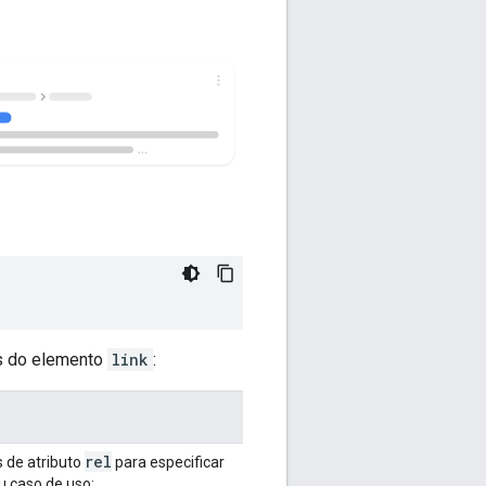
os do elemento
link
:
rel
 de atributo
para especificar
u caso de uso: