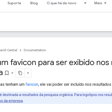
Suporte
Blog
O que há de novo
Mais
arch Central
Documentation
um favicon para ser exibido nos
a
bookmark_border
nas tenham um
favicon
, ele vai poder ser incluído nos resultado
destinada a resultados da pesquisa orgânica. Para logotipos nos resu
ipo da empresa
.