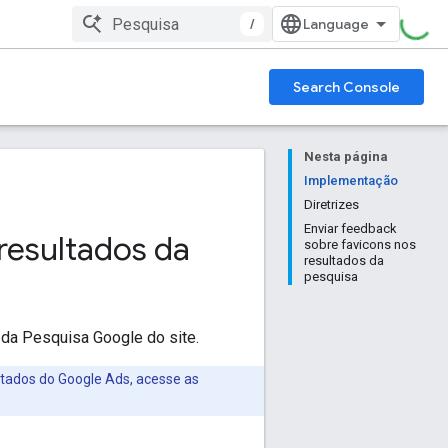
/
Search Console
Nesta página
Implementação
Diretrizes
Enviar feedback
 resultados da
sobre favicons nos
resultados da
pesquisa
s da Pesquisa Google do site.
ltados do Google Ads, acesse as