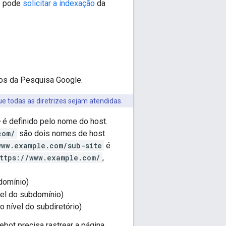
ê pode
solicitar a indexação
da
ados da Pesquisa Google.
e todas as diretrizes sejam atendidas.
e
é definido pelo nome do host.
com/
são dois nomes de host
www.example.com/sub-site
é
ttps://www.example.com/
,
 domínio)
vel do subdomínio)
o nível do subdiretório)
ebot precisa rastrear a página