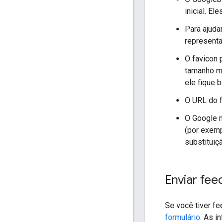
inicial. E
Para ajuda
representa
O favicon 
tamanho mí
ele fique 
O URL do f
O Google n
(por exemp
substituiç
Enviar fee
Se você tiver f
formulário
. As 