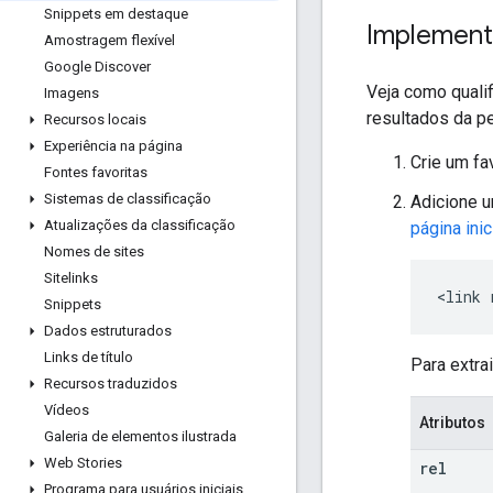
Snippets em destaque
Implemen
Amostragem flexível
Google Discover
Veja como qualif
Imagens
resultados da p
Recursos locais
Experiência na página
Crie um f
Fontes favoritas
Sistemas de classificação
Adicione 
Atualizações da classificação
página inic
Nomes de sites
Sitelinks
<link 
Snippets
Dados estruturados
Links de título
Para extra
Recursos traduzidos
Vídeos
Atributos
Galeria de elementos ilustrada
Web Stories
rel
Programa para usuários iniciais