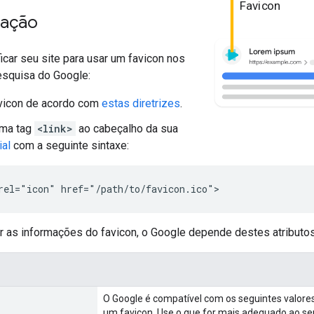
Favicon
tação
icar seu site para usar um favicon nos
esquisa do Google:
avicon de acordo com
estas diretrizes
.
uma tag
<link>
ao cabeçalho da sua
ial
com a seguinte sintaxe:
rel="icon" href="/path/to/favicon.ico">
ir as informações do favicon, o Google depende destes atribut
O Google é compatível com os seguintes valores
um favicon. Use o que for mais adequado ao se