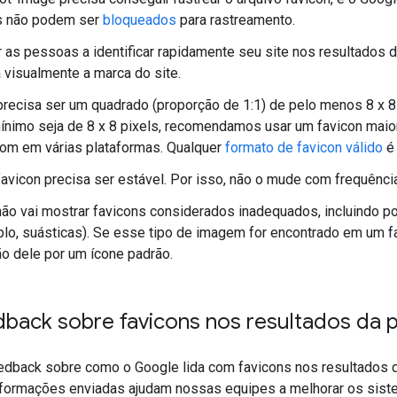
les não podem ser
bloqueados
para rastreamento.
r as pessoas a identificar rapidamente seu site nos resultados d
 visualmente a marca do site.
precisa ser um quadrado (proporção de 1:1) de pelo menos 8 x 8 
nimo seja de 8 x 8 pixels, recomendamos usar um favicon maior
bom em várias plataformas. Qualquer
formato de favicon válido
é 
avicon precisa ser estável. Por isso, não o mude com frequência
ão vai mostrar favicons considerados inadequados, incluindo p
lo, suásticas). Se esse tipo de imagem for encontrado em um fa
ão dele por um ícone padrão.
dback sobre favicons nos resultados da 
eedback sobre como o Google lida com favicons nos resultados 
informações enviadas ajudam nossas equipes a melhorar os si