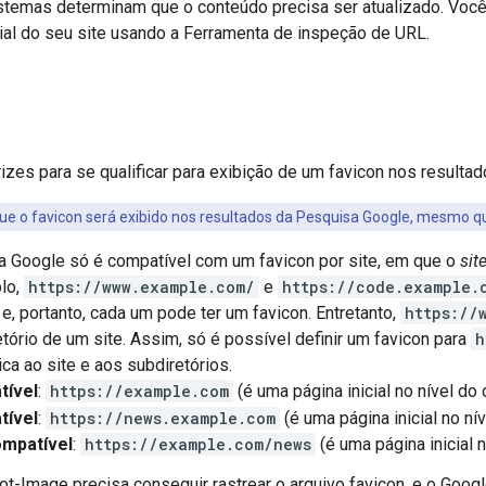
stemas determinam que o conteúdo precisa ser atualizado. Voc
cial do seu site usando a Ferramenta de inspeção de URL.
rizes para se qualificar para exibição de um favicon nos result
ue o favicon será exibido nos resultados da Pesquisa Google, mesmo qu
 Google só é compatível com um favicon por site, em que o
sit
lo,
https://www.example.com/
e
https://code.example.
 e, portanto, cada um pode ter um favicon. Entretanto,
https://
tório de um site. Assim, só é possível definir um favicon para
h
ica ao site e aos subdiretórios.
tível
:
https://example.com
(é uma página inicial no nível do
tível
:
https://news.example.com
(é uma página inicial no ní
mpatível
:
https://example.com/news
(é uma página inicial n
t-Image precisa conseguir rastrear o arquivo favicon, e o Googl