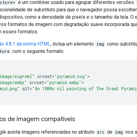
cture>
é um contêiner usado para agrupar diferentes versões
uncionalidade de substituto para que o navegador possa escolhe
dispositivo, como a densidade de pixels e o tamanho da tela. O
novos formatos de imagem com degradação suave incorporada qua
m esses formatos.
ão 4.8.1 da norma HTML
, inclua um elemento
img
como substitu
ture
com o seguinte formato:
image/svg+xml"
srcset
=
"pyramid.svg"
image/webp"
srcset
=
"pyramid.webp"
mid.png"
alt
=
"An 1800s oil painting of The Great Pyrami
os de imagem compatíveis
le aceita imagens referenciadas no atributo
src
de
img
nos s