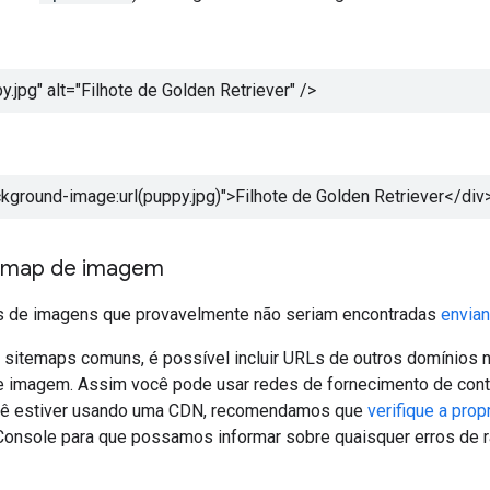
.jpg" alt="
Filhote de Golden Retriever
" />
ckground-image:url(puppy.jpg)">
Filhote de Golden Retriever
</div
temap de imagem
s de imagens que provavelmente não seriam encontradas
envia
s sitemaps comuns, é possível incluir URLs de outros domínios
 imagem. Assim você pode usar redes de fornecimento de con
cê estiver usando uma CDN, recomendamos que
verifique a pro
onsole para que possamos informar sobre quaisquer erros de 