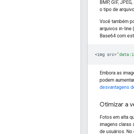
BMP, GIF, JPEG,
o tipo de arquivo
Você também pod
arquivos in-line
Base64 com est
<
img
src
=
"data:i
Embora as image
podem aumentar 
desvantagens de
Otimizar a v
Fotos em alta q
imagens claras s
de usuários. No