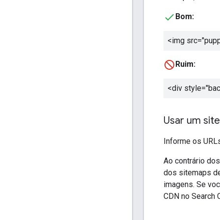
Bom:
<img src="puppy
Ruim:
<div style="ba
Usar um si
Informe os URL
Ao contrário do
dos sitemaps de
imagens. Se vo
CDN no Search C