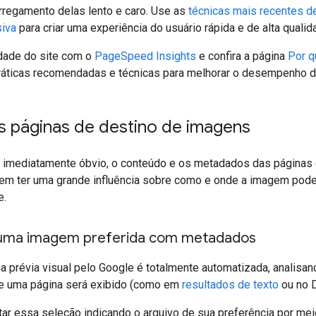
arregamento delas lento e caro. Use as
técnicas mais recentes 
iva
para criar uma experiência do usuário rápida e de alta qualid
idade do site com o
PageSpeed Insights
e confira a página
Por q
ráticas recomendadas e técnicas para melhorar o desempenho do
s páginas de destino de imagens
 imediatamente óbvio, o conteúdo e os metadados das página
em ter uma grande influência sobre como e onde a imagem pode
e.
 uma imagem preferida com metadados
 prévia visual pelo Google é totalmente automatizada, analisand
e uma página será exibido (como em
resultados de texto
ou no D
ntar essa seleção indicando o arquivo de sua preferência por me