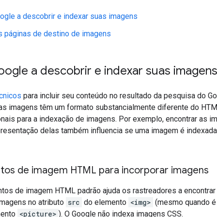
ogle a descobrir e indexar suas imagens
s páginas de destino de imagens
oogle a descobrir e indexar suas imagen
écnicos
para incluir seu conteúdo no resultado da pesquisa do 
s imagens têm um formato substancialmente diferente do HTML,
onais para a indexação de imagens. Por exemplo, encontrar as im
presentação delas também influencia se uma imagem é indexada 
tos de imagem HTML para incorporar imagens
tos de imagem HTML padrão ajuda os rastreadores a encontrar
imagens no atributo
src
do elemento
<img>
(mesmo quando é f
mento
<picture>
). O Google não indexa imagens CSS.