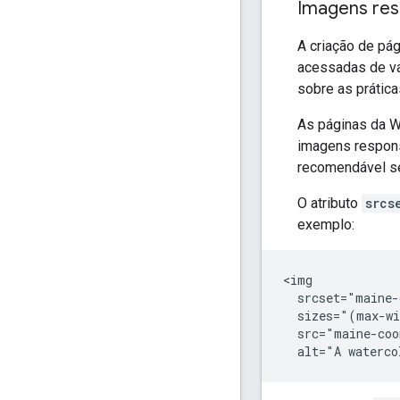
Imagens res
A criação de pá
acessadas de vá
sobre as prátic
As páginas da 
imagens respons
recomendável se
O atributo
srcs
exemplo:
<img

  srcset="maine-
  sizes="(max-wi
  src="maine-coo
  alt="A waterco