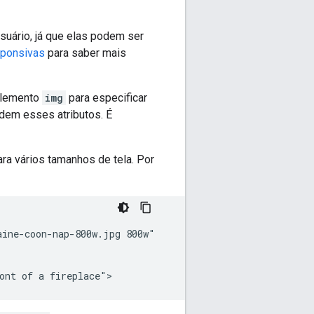
uário, já que elas podem ser
sponsivas
para saber mais
lemento
img
para especificar
dem esses atributos. É
a vários tamanhos de tela. Por
ine-coon-nap-800w.jpg 800w"

ont of a fireplace">