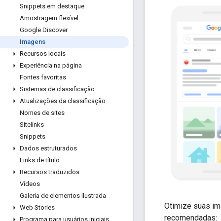
Snippets em destaque
Amostragem flexível
Google Discover
Imagens
Recursos locais
Experiência na página
Fontes favoritas
Sistemas de classificação
Atualizações da classificação
Nomes de sites
Sitelinks
Snippets
Dados estruturados
Links de título
Recursos traduzidos
Vídeos
Galeria de elementos ilustrada
Otimize suas im
Web Stories
recomendadas:
Programa para usuários iniciais