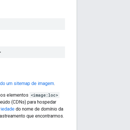
>
ndo um sitemap de imagem
.
 nos elementos
<image:loc>
teúdo (CDNs) para hospedar
priedade
do nome de domínio da
rastreamento que encontrarmos.