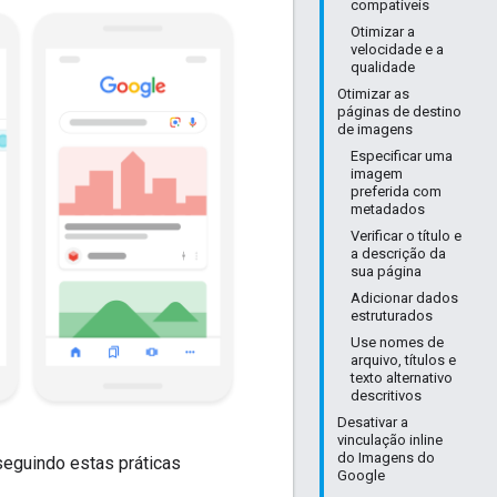
compatíveis
Otimizar a
velocidade e a
qualidade
Otimizar as
páginas de destino
de imagens
Especificar uma
imagem
preferida com
metadados
Verificar o título e
a descrição da
sua página
Adicionar dados
estruturados
Use nomes de
arquivo, títulos e
texto alternativo
descritivos
Desativar a
vinculação inline
do Imagens do
eguindo estas práticas
Google