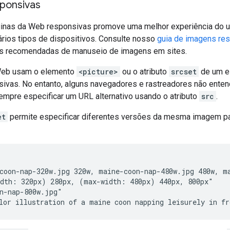
ponsivas
ginas da Web responsivas promove uma melhor experiência do us
rios tipos de dispositivos. Consulte nosso
guia de imagens re
as recomendadas de manuseio de imagens em sites.
Web usam o elemento
<picture>
ou o atributo
srcset
de um e
ivas. No entanto, alguns navegadores e rastreadores não enten
mpre especificar um URL alternativo usando o atributo
src
.
et
permite especificar diferentes versões da mesma imagem par
coon-nap-320w.jpg 320w, maine-coon-nap-480w.jpg 480w, ma
dth: 320px) 280px, (max-width: 480px) 440px, 800px"

n-nap-800w.jpg"

lor illustration of a maine coon napping leisurely in fr