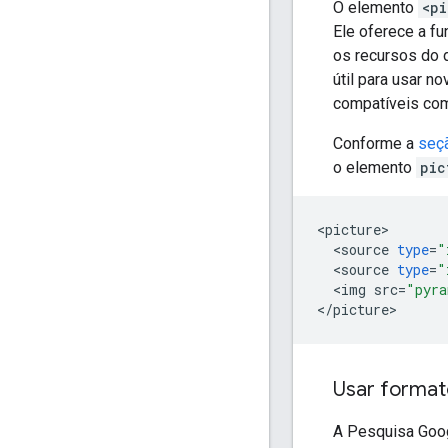
O elemento
<pi
Ele oferece a f
os recursos do 
útil para usar 
compatíveis co
Conforme a
seç
o elemento
pic
<
picture
<
source
type
=
"
<
source
type
=
"
<
img
src
=
"pyra
<
/
picture
>
Usar format
A Pesquisa Goog