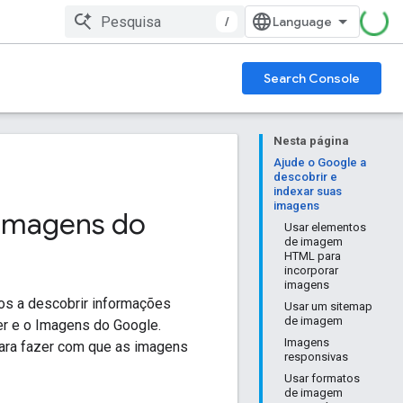
/
Search Console
Nesta página
Ajude o Google a
descobrir e
indexar suas
imagens
 Imagens do
Usar elementos
de imagem
HTML para
incorporar
imagens
os a descobrir informações
Usar um sitemap
de imagem
er e o Imagens do Google.
Imagens
ara fazer com que as imagens
responsivas
Usar formatos
de imagem