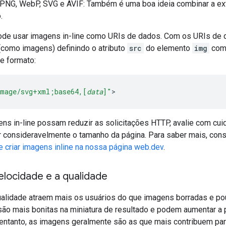
 PNG, WebP, SVG e AVIF: Também é uma boa ideia combinar a e
.
e usar imagens in-line como URIs de dados. Com os URIs de da
 (como imagens) definindo o atributo
src
do elemento
img
como
e formato:
mage/svg+xml;base64,[
data
]"
>
ns in-line possam reduzir as solicitações HTTP, avalie com cuid
consideravelmente o tamanho da página. Para saber mais, cons
 criar imagens inline na nossa página web.dev
.
elocidade e a qualidade
ualidade atraem mais os usuários do que imagens borradas e pou
ão mais bonitas na miniatura de resultado e podem aumentar a p
 entanto, as imagens geralmente são as que mais contribuem par