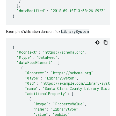
}
],
"dateModified"
:
"2018-09-10T13:58:26.892Z"
}
LibrarySystem
Exemple d'utilisation dans un flux
:
{
"@context"
:
"https://schema.org"
,
"@type"
:
"DataFeed"
,
"dataFeedElement"
:
[
{
"@context"
:
"https://schema.org"
,
"@type"
:
"LibrarySystem"
,
"@id"
:
"https://example.com/library-system
"name"
:
"Santa Clara County Library Distric
"additionalProperty"
:
[
{
"@type"
:
"PropertyValue"
,
"name"
:
"librarytype"
,
"value"
:
"public"