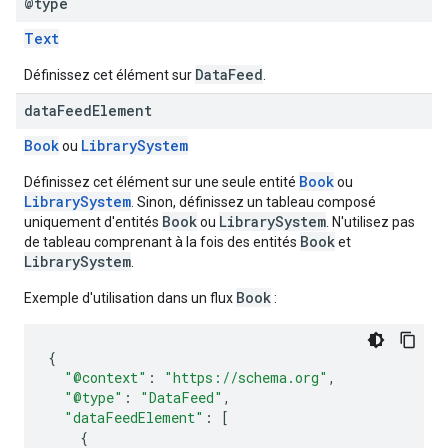
@type
Text
DataFeed
Définissez cet élément sur
.
data
Feed
Element
Book
LibrarySystem
ou
Book
Définissez cet élément sur une seule entité
ou
LibrarySystem
. Sinon, définissez un tableau composé
Book
LibrarySystem
uniquement d'entités
ou
. N'utilisez pas
Book
de tableau comprenant à la fois des entités
et
LibrarySystem
.
Book
Exemple d'utilisation dans un flux
:
{
"@context"
:
"https://schema.org"
,
"@type"
:
"DataFeed"
,
"dataFeedElement"
:
[
{