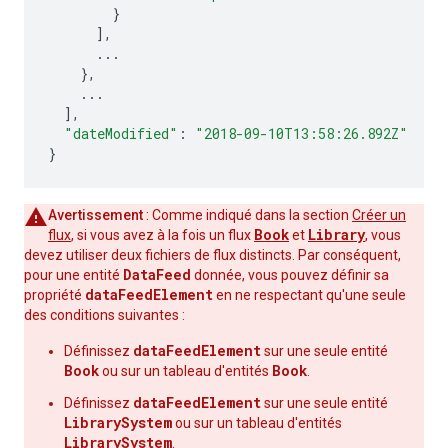
}
],
...
},
...
],
"dateModified"
:
"2018-09-10T13:58:26.892Z"
}
Avertissement
: Comme indiqué dans la section
Créer un
Book
Library
flux
, si vous avez à la fois un flux
et
, vous
devez utiliser deux fichiers de flux distincts. Par conséquent,
DataFeed
pour une entité
donnée, vous pouvez définir sa
dataFeedElement
propriété
en ne respectant qu'une seule
des conditions suivantes :
dataFeedElement
Définissez
sur une seule entité
Book
Book
ou sur un tableau d'entités
.
dataFeedElement
Définissez
sur une seule entité
LibrarySystem
ou sur un tableau d'entités
LibrarySystem
.