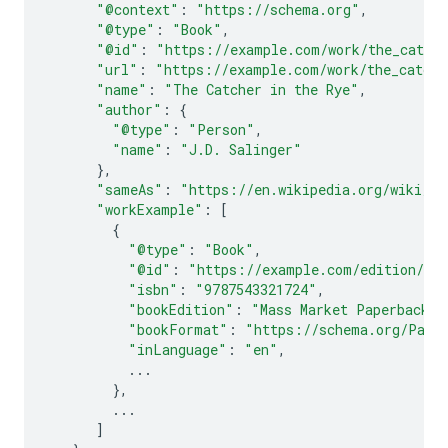
"@context"
:
"https://schema.org"
,
"@type"
:
"Book"
,
"@id"
:
"https://example.com/work/the_catche
"url"
:
"https://example.com/work/the_catche
"name"
:
"The Catcher in the Rye"
,
"author"
:
{
"@type"
:
"Person"
,
"name"
:
"J.D. Salinger"
},
"sameAs"
:
"https://en.wikipedia.org/wiki/Th
"workExample"
:
[
{
"@type"
:
"Book"
,
"@id"
:
"https://example.com/edition/the
"isbn"
:
"9787543321724"
,
"bookEdition"
:
"Mass Market Paperback"
,
"bookFormat"
:
"https://schema.org/Pape
"inLanguage"
:
"en"
,
...
},
...
]