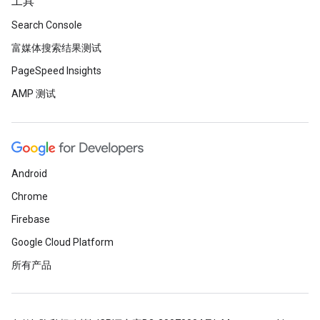
工具
Search Console
富媒体搜索结果测试
PageSpeed Insights
AMP 测试
Android
Chrome
Firebase
Google Cloud Platform
所有产品