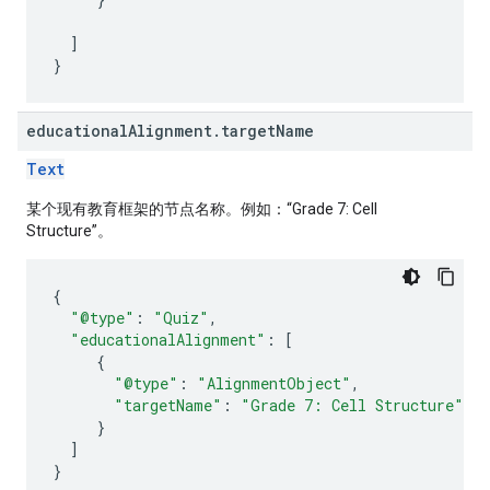
]
}
educational
Alignment
.
target
Name
Text
某个现有教育框架的节点名称。例如：“Grade 7: Cell
Structure”。
{
"@type"
:
"Quiz"
,
"educationalAlignment"
:
[
{
"@type"
:
"AlignmentObject"
,
"targetName"
:
"Grade 7: Cell Structure"
}
]
}