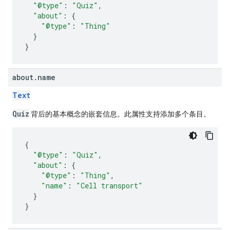
"@type"
:
"Quiz"
,
"about"
:
{
"@type"
:
"Thing"
}
}
about
.
name
Text
Quiz
背后的基本概念的嵌套信息。此属性支持添加多个条目。
{
"@type"
:
"Quiz"
,
"about"
:
{
"@type"
:
"Thing"
,
"name"
:
"Cell transport"
}
}