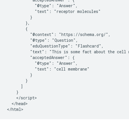
            "@type": "Answer",

            "text": "receptor molecules"

          }

        },

        {

          "@context": "https://schema.org/",

          "@type": "Question",

          "eduQuestionType": "Flashcard",

          "text": "This is some fact about the cell 
          "acceptedAnswer": {

            "@type": "Answer",

            "text": "cell membrane"

          }

        }

      ]

    }

    </script>

  </head>

</html>