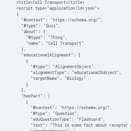
    <title>Cell Transport</title>

    <script type="application/ld+json">

    {

      "@context": "https://schema.org/",

      "@type": "Quiz",

      "about": {

        "@type": "Thing",

        "name": "Cell Transport"

      },

      "educationalAlignment": [

        {

          "@type": "AlignmentObject",

          "alignmentType": "educationalSubject",

          "targetName": "Biology"

        }

      ],

      "hasPart": [

        {

          "@context": "https://schema.org/",

          "@type": "Question",

          "eduQuestionType": "Flashcard",

          "text": "This is some fact about receptor m
          "acceptedAnswer": {
