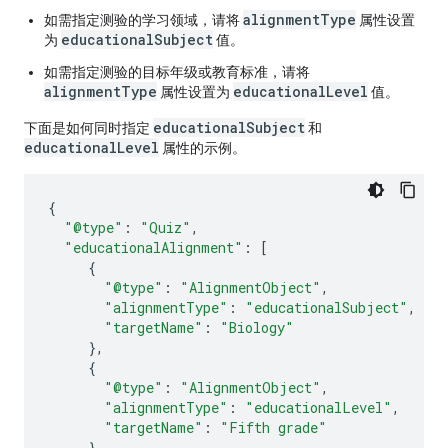
alignmentType
如需指定测验的学习领域，请将
属性设置
educationalSubject
为
值。
如需指定测验的目标年级或教育标准，请将
alignmentType
educationalLevel
属性设置为
值。
educationalSubject
下面是如何同时指定
和
educationalLevel
属性的示例。
{
"@type"
:
"Quiz"
,
"educationalAlignment"
:
[
{
"@type"
:
"AlignmentObject"
,
"alignmentType"
:
"educationalSubject"
,
"targetName"
:
"Biology"
},
{
"@type"
:
"AlignmentObject"
,
"alignmentType"
:
"educationalLevel"
,
"targetName"
:
"Fifth grade"
}