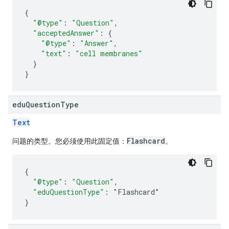
{
"@type"
:
"Question"
,
"acceptedAnswer"
:
{
"@type"
:
"Answer"
,
"text"
:
"cell membranes"
}
}
edu
Question
Type
Text
Flashcard
问题的类型。您必须使用此固定值：
。
{
"@type"
:
"Question"
,
"eduQuestionType"
:
"
Flashcard
”
}