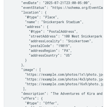
      "endDate": "2025-07-21T23:00-05:00",

      "eventStatus": "https://schema.org/EventCance
      "location": {

        "@type": "Place",

        "name": "Snickerpark Stadium",

        "address": {

          "@type": "PostalAddress",

          "streetAddress": "100 West Snickerpark Dr
          "addressLocality": "Snickertown",

          "postalCode": "19019",

          "addressRegion": "PA",

          "addressCountry": "US"

        }

      },

      "image": [

        "https://example.com/photos/1x1/photo.jpg",
        "https://example.com/photos/4x3/photo.jpg",
        "https://example.com/photos/16x9/photo.jpg"
       ],

      "description": "The Adventures of Kira and M
      "offers": {

        "@type": "Offer",
