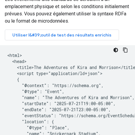
emplacement physique et selon les conditions initialement
prévues. Vous pouvez également utiliser la syntaxe RDFa
ou le format de microdonnées.
<html>

  <head>

    <title>The Adventures of Kira and Morrison</title
    <script type="application/ld+json">

    {

      "@context": "https://schema.org",

      "@type": "Event",

      "name": "The Adventures of Kira and Morrison",

      "startDate": "2025-07-21T19:00-05:00",

      "endDate": "2025-07-21T23:00-05:00",

      "eventStatus": "https://schema.org/EventSchedul
      "location": {

        "@type": "Place",

        "name": "Snickerpark Stadium",
