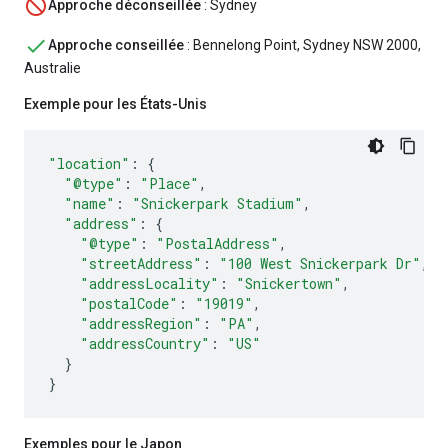
Approche déconseillée
: Sydney
Approche conseillée
: Bennelong Point, Sydney NSW 2000,
Australie
Exemple pour les États-Unis
"location"
:
{
"@type"
:
"Place"
,
"name"
:
"Snickerpark Stadium"
,
"address"
:
{
"@type"
:
"PostalAddress"
,
"streetAddress"
:
"100 West Snickerpark Dr"
,
"addressLocality"
:
"Snickertown"
,
"postalCode"
:
"19019"
,
"addressRegion"
:
"PA"
,
"addressCountry"
:
"US"
}
}
Exemples pour le Japon