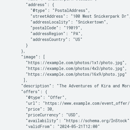
        "address": {

          "@type": "PostalAddress",

          "streetAddress": "100 West Snickerpark Dr",
          "addressLocality": "Snickertown",

          "postalCode": "19019",

          "addressRegion": "PA",

          "addressCountry": "US"

        }

      },

      "image": [

        "https://example.com/photos/1x1/photo.jpg",

        "https://example.com/photos/4x3/photo.jpg",

        "https://example.com/photos/16x9/photo.jpg"

       ],

      "description": "The Adventures of Kira and Mor
      "offers": {

        "@type": "Offer",

        "url": "https://www.example.com/event_offer/1
        "price": 30,

        "priceCurrency": "USD",

        "availability": "https://schema.org/InStock",
        "validFrom": "2024-05-21T12:00"
