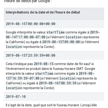
l'heure de début par Google :
Interprétations de la date et de l'heure de début
2019-08-15T00:00:00+00:00
start
Time
2019-
Google interprète la valeur
comme égale à
08-14T17:00:00-07:00
location
(si l'élément
représente
2019-08-15T09:00:00
la Californie) ou égale à
(si l'élément
location
représente la Corée).
2019-08-15T23:59:59+00:00
2019-08-15
Cela n'indique pas
comme date de fin sauf si
l'événement se produit dans le fuseau horaire GMT. Google
start
Time
2019-08-
interprète la valeur
comme égale à
15T16:59:59-07:00
location
(si l'élément
représente la
2019-08-16T08:59:59
Californie) ou égale à
(si l'élément
location
représente la Corée).
2019-07-10
Il s'agit de la date, quel que soit le fuseau horaire. Lorsqu'elle