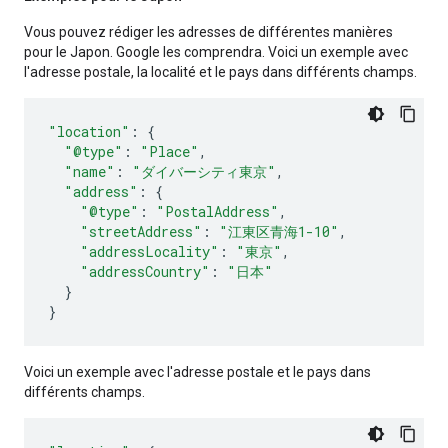
Vous pouvez rédiger les adresses de différentes manières
pour le Japon. Google les comprendra. Voici un exemple avec
l'adresse postale, la localité et le pays dans différents champs.
"location"
:
{
"@type"
:
"Place"
,
"name"
:
"ダイバーシティ東京"
,
"address"
:
{
"@type"
:
"PostalAddress"
,
"streetAddress"
:
"江東区青海1-10"
,
"addressLocality"
:
"東京"
,
"addressCountry"
:
"日本"
}
}
Voici un exemple avec l'adresse postale et le pays dans
différents champs.