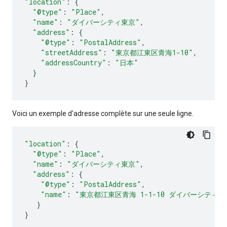
"location"
:
{
"@type"
:
"Place"
,
"name"
:
"ダイバーシティ東京"
,
"address"
:
{
"@type"
:
"PostalAddress"
,
"streetAddress"
:
"東京都江東区青海1-10"
,
"addressCountry"
:
"日本"
}
}
Voici un exemple d'adresse complète sur une seule ligne.
"location"
:
{
"@type"
:
"Place"
,
"name"
:
"ダイバーシティ東京"
,
"address"
:
{
"@type"
:
"PostalAddress"
,
"name"
:
"東京都江東区青海 1-1-10 ダイバーシティ
}
}