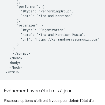
      },

      "performer": {

        "@type": "PerformingGroup",

        "name": "Kira and Morrison"

      },

      "organizer": {

        "@type": "Organization",

        "name": "Kira and Morrison Music",

        "url": "https://kiraandmorrisonmusic.com"

      }

    }

    </script>

  </head>

  <body>

  </body>

</html>
Événement avec état mis à jour
Plusieurs options s'offrent à vous pour définir l'état d'un