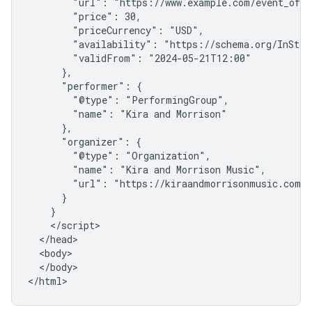
        "url": "https://www.example.com/event_offer
        "price": 30,

        "priceCurrency": "USD",

        "availability": "https://schema.org/InStock
        "validFrom": "2024-05-21T12:00"

      },

      "performer": {

        "@type": "PerformingGroup",

        "name": "Kira and Morrison"

      },

      "organizer": {

        "@type": "Organization",

        "name": "Kira and Morrison Music",

        "url": "https://kiraandmorrisonmusic.com"

      }

    }

    </script>

  </head>

  <body>

  </body>

</html>