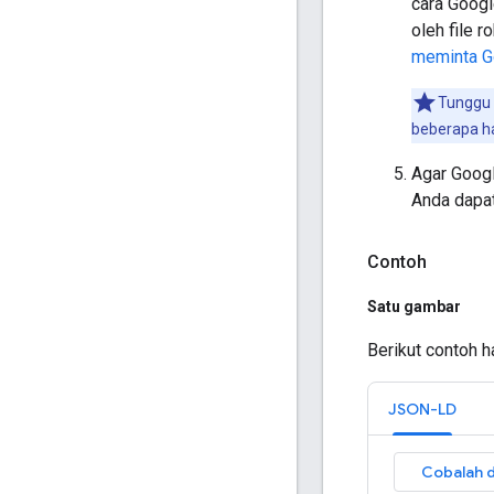
cara Googl
oleh file r
meminta G
Tunggu 
beberapa h
Agar Goog
Anda dapa
Contoh
Satu gambar
Berikut contoh 
JSON-LD