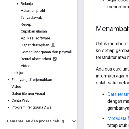
Belanja
mengotoma
Halaman profil
Tanya Jawab
Resep
Menambahk
Cuplikan ulasan
Aplikasi software
Untuk memberi t
Dapat diucapkan
ke setiap gamba
Konten langganan dan paywall
terstruktur atau
Rental akomodasi
Video
Ada dua cara un
Link judul
informasi agar 
Fitur yang diterjemahkan
salah satu metod
Video
Galeri Elemen Visual
Data terstr
Cerita Web
dengan mar
Program Pengguna Awal
gambarnya
Metadata 
Pemantauan dan proses debug
tetap utuh