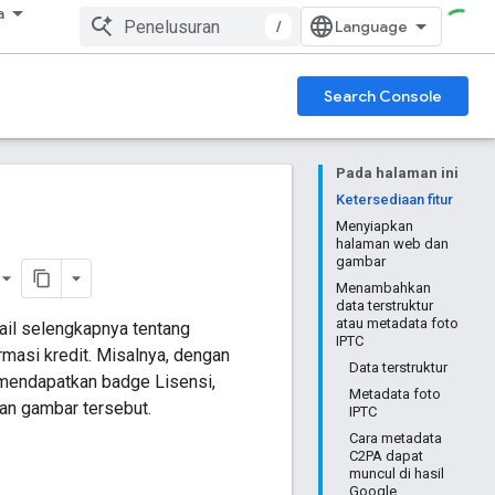
a
/
Search Console
Pada halaman ini
Ketersediaan fitur
Menyiapkan
halaman web dan
gambar
Menambahkan
data terstruktur
atau metadata foto
il selengkapnya tentang
IPTC
masi kredit. Misalnya, dengan
Data terstruktur
 mendapatkan badge Lisensi,
Metadata foto
an gambar tersebut.
IPTC
Cara metadata
C2PA dapat
muncul di hasil
Google