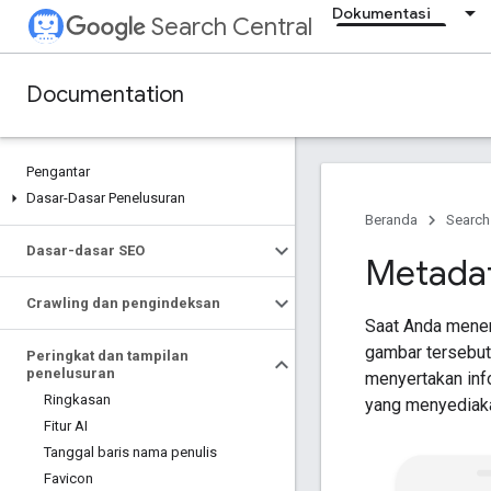
Dokumentasi
Search Central
Documentation
Pengantar
Dasar-Dasar Penelusuran
Beranda
Search
Dasar-dasar SEO
Metada
Crawling dan pengindeksan
Saat Anda menen
gambar tersebut
Peringkat dan tampilan
penelusuran
menyertakan inf
Ringkasan
yang menyediaka
Fitur AI
Tanggal baris nama penulis
Favicon