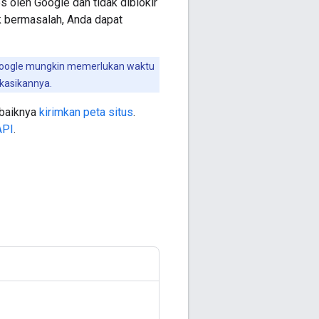
 oleh Google dan tidak diblokir
ak bermasalah, Anda dapat
a Google mungkin memerlukan waktu
kasikannya.
ebaiknya
kirimkan peta situs
.
API
.