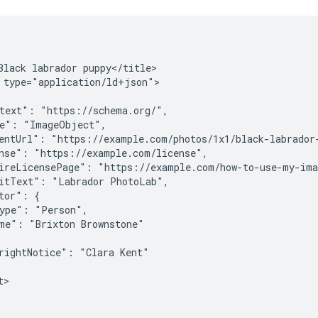
Black labrador puppy</title>

 type="application/ld+json">

text": "https://schema.org/",

e": "ImageObject",

entUrl": "https://example.com/photos/1x1/black-labrador-
nse": "https://example.com/license",

ireLicensePage": "https://example.com/how-to-use-my-ima
itText": "Labrador PhotoLab",

tor": {

ype": "Person",

me": "Brixton Brownstone"

rightNotice": "Clara Kent"

>
