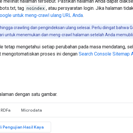
e melihat halaman tersebut. Pastikan halaman Anda dapat diakses
obots.txt, tag
noindex
, atau persyaratan login. Jika halaman tid
oogle untuk meng-crawl ulang URL Anda
.
hingga crawling dan pengindeksan ulang selesai. Perlu diingat bahw
ari untuk menemukan dan meng-crawl halaman setelah Anda memubli
le tetap mengetahui setiap perubahan pada masa mendatang, s
t mengotomatiskan proses ini dengan
Search Console Sitemap 
halaman dengan satu gambar.
RDFa
Microdata