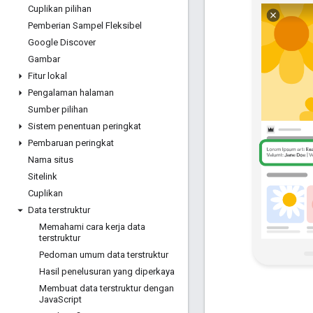
Cuplikan pilihan
Pemberian Sampel Fleksibel
Google Discover
Gambar
Fitur lokal
Pengalaman halaman
Sumber pilihan
Sistem penentuan peringkat
Pembaruan peringkat
Nama situs
Sitelink
Cuplikan
Data terstruktur
Memahami cara kerja data
terstruktur
Pedoman umum data terstruktur
Hasil penelusuran yang diperkaya
Membuat data terstruktur dengan
Java
Script