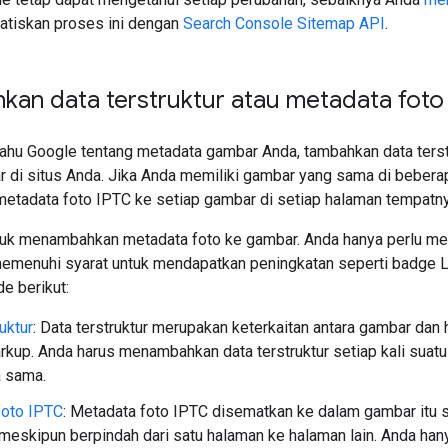
tiskan proses ini dengan
Search Console Sitemap API
.
an data terstruktur atau metadata foto
ahu Google tentang metadata gambar Anda, tambahkan data terst
r di situs Anda. Jika Anda memiliki gambar yang sama di bebera
 metadata foto IPTC ke setiap gambar di setiap halaman tempatn
tuk menambahkan metadata foto ke gambar. Anda hanya perlu me
memenuhi syarat untuk mendapatkan peningkatan seperti badge 
e berikut:
uktur
: Data terstruktur merupakan keterkaitan antara gambar da
kup. Anda harus menambahkan data terstruktur setiap kali suat
 sama.
foto IPTC
: Metadata foto IPTC disematkan ke dalam gambar itu 
 meskipun berpindah dari satu halaman ke halaman lain. Anda h