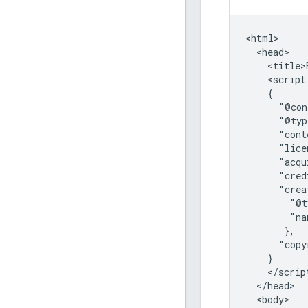
<html>

  <head>

    <title>
    <script
    {

      "@con
      "@typ
      "cont
      "lice
      "acqu
      "cred
      "crea
        "@t
        "na
       },

      "copy
    }

    </script
  </head>

  <body>
