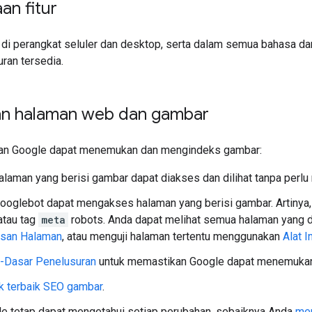
an fitur
ia di perangkat seluler dan desktop, serta dalam semua bahasa d
ran tersedia.
n halaman web dan gambar
an Google dapat menemukan dan mengindeks gambar:
alaman yang berisi gambar dapat diakses dan dilihat tanpa perlu
ooglebot dapat mengakses halaman yang berisi gambar. Artinya, h
 atau tag
meta
robots
. Anda dapat melihat semua halaman yang d
san Halaman
, atau menguji halaman tertentu menggunakan
Alat 
-Dasar Penelusuran
untuk memastikan Google dapat menemukan
ik terbaik SEO gambar
.
e tetap dapat mengetahui setiap perubahan, sebaiknya Anda
men