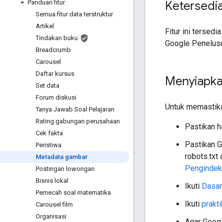
Panduan fitur
Ketersedia
Semua fitur data terstruktur
Artikel
Fitur ini tersed
Tindakan buku
Google Penelusu
Breadcrumb
Carousel
Daftar kursus
Menyiapka
Set data
Forum diskusi
Untuk memastik
Tanya Jawab Soal Pelajaran
Rating gabungan perusahaan
Pastikan h
Cek fakta
Pastikan G
Peristiwa
robots.txt
Metadata gambar
Pengindek
Postingan lowongan
Bisnis lokal
Ikuti
Dasar
Pemecah soal matematika
Ikuti
prakt
Carousel film
Organisasi
Agar Googl