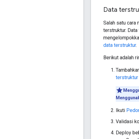
Data terstr
Salah satu cara
terstruktur. Dat
mengelompokkan i
data terstruktur
.
Berikut adalah r
Tambahka
terstruktur
Mengg
Menggunak
Ikuti
Pedom
Validasi 
Deploy beb