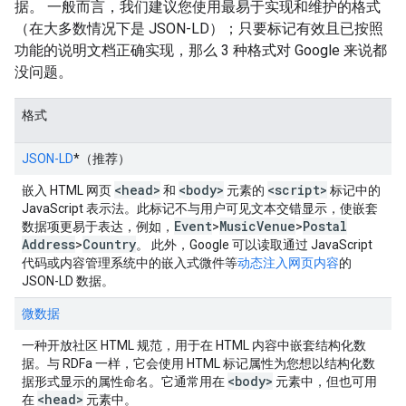
据。 一般而言，我们建议您使用最易于实现和维护的格式
（在大多数情况下是 JSON-LD）；只要标记有效且已按照
功能的说明文档正确实现，那么 3 种格式对 Google 来说都
没问题。
格式
JSON-LD
*
（推荐）
<head>
<body>
<script>
嵌入 HTML 网页
和
元素的
标记中的
JavaScript 表示法。此标记不与用户可见文本交错显示，使嵌套
Event
Music
Venue
Postal
数据项更易于表达，例如，
>
>
Address
Country
>
。 此外，Google 可以读取通过 JavaScript
代码或内容管理系统中的嵌入式微件等
动态注入网页内容
的
JSON-LD 数据。
微数据
一种开放社区 HTML 规范，用于在 HTML 内容中嵌套结构化数
据。与 RDFa 一样，它会使用 HTML 标记属性为您想以结构化数
<body>
据形式显示的属性命名。它通常用在
元素中，但也可用
<head>
在
元素中。