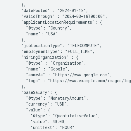
      },

      "datePosted" : "2024-01-18",

      "validThrough" : "2024-03-18T00:00",

      "applicantLocationRequirements": {

        "@type": "Country",

        "name": "USA"

      },

      "jobLocationType": "TELECOMMUTE",

      "employmentType": "FULL_TIME",

      "hiringOrganization" : {

        "@type" : "Organization",

        "name" : "Google",

        "sameAs" : "https://www.google.com",

        "logo" : "https://www.example.com/images/log
      },

      "baseSalary": {

        "@type": "MonetaryAmount",

        "currency": "USD",

        "value": {

          "@type": "QuantitativeValue",

          "value": 40.00,

          "unitText": "HOUR"
