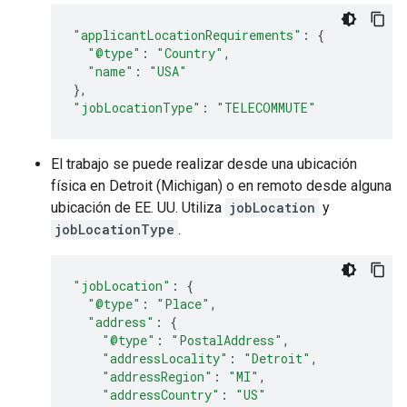
"applicantLocationRequirements"
:
{
"@type"
:
"Country"
,
"name"
:
"USA"
},
"jobLocationType"
:
"TELECOMMUTE"
El trabajo se puede realizar desde una ubicación
física en Detroit (Michigan) o en remoto desde alguna
ubicación de EE. UU. Utiliza
jobLocation
y
jobLocationType
.
"jobLocation"
:
{
"@type"
:
"Place"
,
"address"
:
{
"@type"
:
"PostalAddress"
,
"addressLocality"
:
"Detroit"
,
"addressRegion"
:
"MI"
,
"addressCountry"
:
"US"