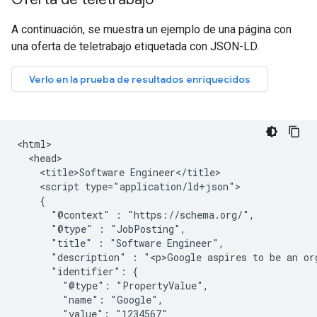
A continuación, se muestra un ejemplo de una página con
una oferta de teletrabajo etiquetada con JSON-LD.
<html>

  <head>

    <title>Software Engineer</title>

    <script type="application/ld+json">

    {

      "@context" : "https://schema.org/",

      "@type" : "JobPosting",

      "title" : "Software Engineer",

      "description" : "<p>Google aspires to be an org
      "identifier": {

        "@type": "PropertyValue",

        "name": "Google",

        "value": "1234567"
