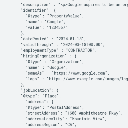
      "description" : "<p>Google aspires to be an org
      "identifier": {

        "@type": "PropertyValue",

        "name": "Google",

        "value": "1234567"

      },

      "datePosted" : "2024-01-18",

      "validThrough" : "2024-03-18T00:00",

      "employmentType" : "CONTRACTOR",

      "hiringOrganization" : {

        "@type" : "Organization",

        "name" : "Google",

        "sameAs" : "https://www.google.com",

        "logo" : "https://www.example.com/images/log
      },

      "jobLocation": {

      "@type": "Place",

        "address": {

        "@type": "PostalAddress",

        "streetAddress": "1600 Amphitheatre Pkwy",

        "addressLocality": "Mountain View",

        "addressRegion": "CA",
