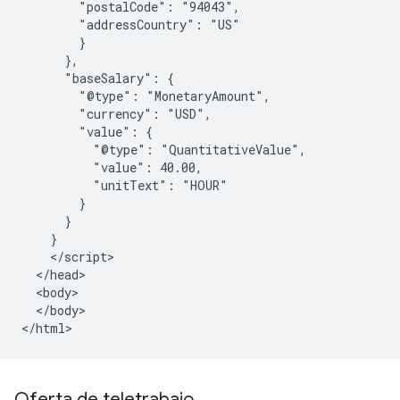
        "postalCode": "94043",

        "addressCountry": "US"

        }

      },

      "baseSalary": {

        "@type": "MonetaryAmount",

        "currency": "USD",

        "value": {

          "@type": "QuantitativeValue",

          "value": 40.00,

          "unitText": "HOUR"

        }

      }

    }

    </script>

  </head>

  <body>

  </body>

</html>
Oferta de teletrabajo