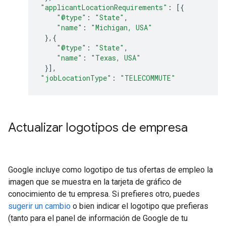
"applicantLocationRequirements"
:
[{
"@type"
:
"State"
,
"name"
:
"Michigan, USA"
},{
"@type"
:
"State"
,
"name"
:
"Texas, USA"
}],
"jobLocationType"
:
"TELECOMMUTE"
Actualizar logotipos de empresa
Google incluye como logotipo de tus ofertas de empleo la
imagen que se muestra en la tarjeta de gráfico de
conocimiento de tu empresa. Si prefieres otro, puedes
sugerir un cambio
o bien indicar el logotipo que prefieras
(tanto para el panel de información de Google de tu