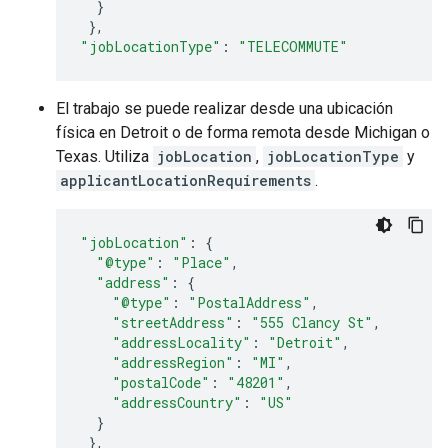
}
},
"jobLocationType"
:
"TELECOMMUTE"
El trabajo se puede realizar desde una ubicación
física en Detroit o de forma remota desde Michigan o
Texas. Utiliza
jobLocation
,
jobLocationType
y
applicantLocationRequirements
.
"jobLocation"
:
{
"@type"
:
"Place"
,
"address"
:
{
"@type"
:
"PostalAddress"
,
"streetAddress"
:
"555 Clancy St"
,
"addressLocality"
:
"Detroit"
,
"addressRegion"
:
"MI"
,
"postalCode"
:
"48201"
,
"addressCountry"
:
"US"
}
},