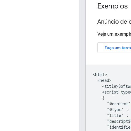
Exemplos
Anúncio de
Veja um exemplo
<html>

  <head>

    <title>Softw
    <script type
    {

      "@context"
      "@type" : 
      "title" : 
      "descripti
      "identifie