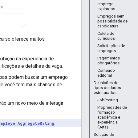
emprego
expirados
Empregos sem
possibilidade de
candidatura
Coleta de
curso oferece muitos
currículos
Solicitações de
empregos
xibição na experiência de
Pagamentos
obrigatórios
ificações e detalhes da vaga.
Conteúdo
editorial
essoas podem buscar um emprego
Definições de
 que você tem mais chances de
tipos de dados
estruturados
JobPosting
rão um novo meio de interagir
Propriedades de
formação
acadêmica e
experiência
EmployerAggregateRating
.
(Beta)
Solução de