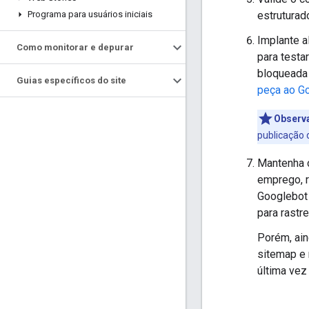
estrutura
Programa para usuários iniciais
Implante a
Como monitorar e depurar
para testa
bloqueada 
Guias específicos do site
peça ao G
Observ
publicação 
Mantenha 
emprego, 
Googlebot 
para rastr
Porém, ai
sitemap e
última vez