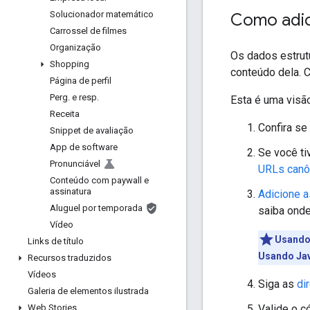
Solucionador matemático
Como adic
Carrossel de filmes
Organização
Os dados estrut
Shopping
conteúdo dela. 
Página de perfil
Perg
.
e resp
.
Esta é uma visão
Receita
Confira s
Snippet de avaliação
App de software
Se você t
Pronunciável
URLs canô
Conteúdo com paywall e
assinatura
Adicione a
Aluguel por temporada
saiba ond
Vídeo
Usando
Links de título
Usando Jav
Recursos traduzidos
Vídeos
Siga as
di
Galeria de elementos ilustrada
Valide o 
Web Stories