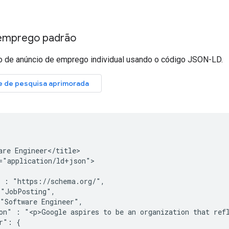
 emprego padrão
 de anúncio de emprego individual usando o código JSON-LD.
are Engineer</title>

="application/ld+json">

 : "https://schema.org/",

"JobPosting",

"Software Engineer",

on" : "<p>Google aspires to be an organization that refl
r": {
