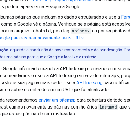
dos podem aparecer na Pesquisa Google.
lgumas páginas que incluam os dados estruturados e use a
Ferr
r como o Google vê a página. Verifique se a página está acessív
por um arquivo robots.txt, pela tag
noindex
ou por requisitos d
oogle para rastrear novamente seus URLs
.
ação
: aguarde a conclusão do novo rastreamento e da reindexação. Pode
de uma página para que o Google a localize e rastreie.
o Google informado usando a API Indexing e enviando um sitem
recomendamos o uso da API Indexing em vez de sitemaps, porq
rastreie sua página mais cedo. Use a
API Indexing
para notific
ear ou sobre o conteúdo em um URL que foi atualizado.
nda recomendamos
enviar um sitemap
para cobertura de todo se
 rastreamos novamente as páginas com horários
lastmod
que s
 que essas páginas foram rastreadas.