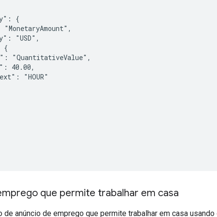
y": {

 "MonetaryAmount",

y": "USD",

 {

": "QuantitativeValue",

": 40.00,

ext": "HOUR"

emprego que permite trabalhar em casa
 de anúncio de emprego que permite trabalhar em casa usando