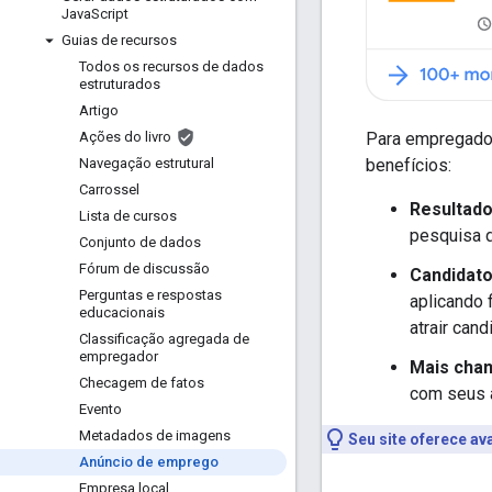
Java
Script
Guias de recursos
Todos os recursos de dados
estruturados
Artigo
Para empregador
Ações do livro
benefícios:
Navegação estrutural
Carrossel
Resultado
Lista de cursos
pesquisa d
Conjunto de dados
Fórum de discussão
Candidat
Perguntas e respostas
aplicando 
educacionais
atrair can
Classificação agregada de
empregador
Mais cha
Checagem de fatos
com seus a
Evento
Metadados de imagens
Seu site oferece a
Anúncio de emprego
Empresa local