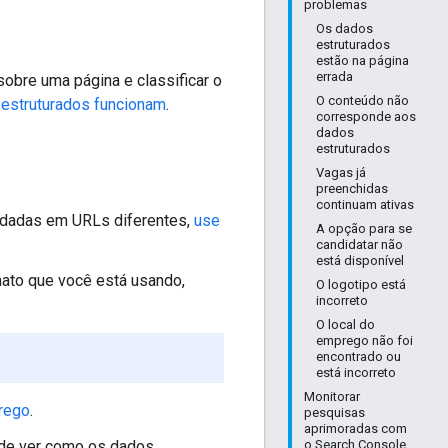
problemas
Os dados
estruturados
estão na página
errada
obre uma página e classificar o
O conteúdo não
estruturados funcionam
.
corresponde aos
dados
estruturados
Vagas já
preenchidas
continuam ativas
edadas em URLs diferentes,
use
A opção para se
candidatar não
está disponível
ato que você está usando,
O logotipo está
incorreto
O local do
emprego não foi
encontrado ou
está incorreto
Monitorar
prego
.
pesquisas
aprimoradas com
de ver como os dados
o Search Console