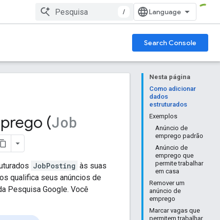
/
Search Console
Nesta página
Como adicionar
dados
estruturados
prego (
Exemplos
Job
Anúncio de
emprego padrão
Anúncio de
emprego que
permite trabalhar
ruturados
JobPosting
às suas
em casa
os qualifica seus anúncios de
Remover um
 da Pesquisa Google. Você
anúncio de
emprego
Marcar vagas que
permitem trabalhar