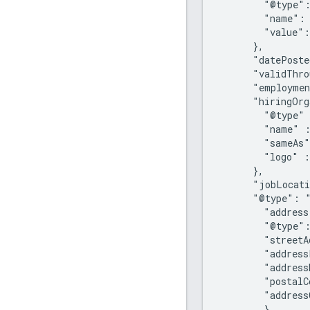
        "@type":
        "name": 
        "value":
      },

      "datePoste
      "validThro
      "employmen
      "hiringOrg
        "@type" 
        "name" :
        "sameAs"
        "logo" :
      },

      "jobLocati
      "@type": "
        "address
        "@type":
        "streetA
        "address
        "address
        "postalC
        "address
        }
