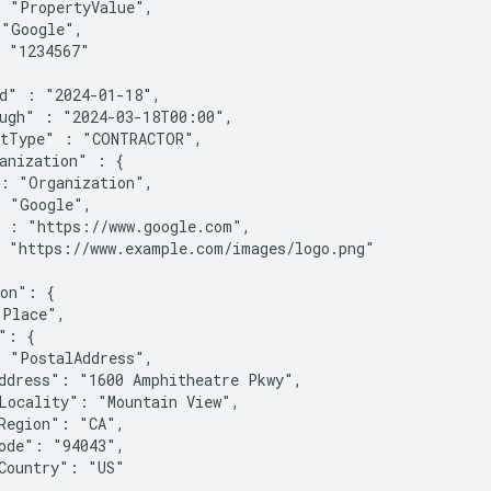
 "PropertyValue",

"Google",

 "1234567"

d" : "2024-01-18",

ugh" : "2024-03-18T00:00",

tType" : "CONTRACTOR",

anization" : {

: "Organization",

 "Google",

 : "https://www.google.com",

 "https://www.example.com/images/logo.png"

on": {

Place",

": {

 "PostalAddress",

ddress": "1600 Amphitheatre Pkwy",

Locality": "Mountain View",

Region": "CA",

ode": "94043",

Country": "US"
