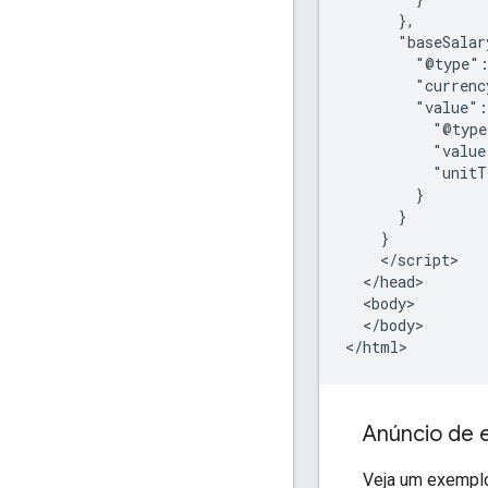
      },

      "baseSalar
        "@type":
        "currenc
        "value":
          "@type
          "value
          "unitT
        }

      }

    }

    </script>

  </head>

  <body>

  </body>

</html>
Anúncio de 
Veja um exemplo