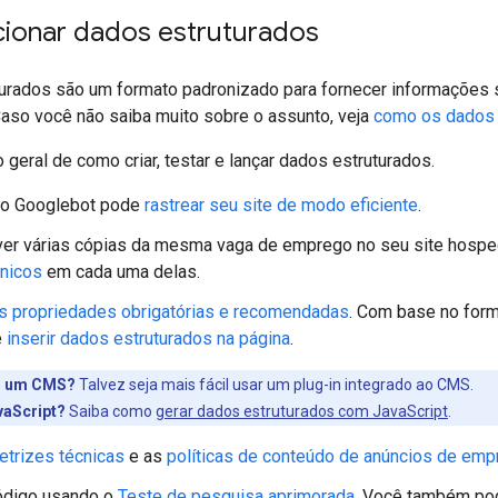
ionar dados estruturados
urados são um formato padronizado para fornecer informações s
Caso você não saiba muito sobre o assunto, veja
como os dados 
 geral de como criar, testar e lançar dados estruturados.
e o Googlebot pode
rastrear seu site de modo eficiente
.
iver várias cópias da mesma vaga de emprego no seu site hosp
nicos
em cada uma delas.
s propriedades obrigatórias e recomendadas
. Com base no form
e
inserir dados estruturados na página
.
 um CMS?
Talvez seja mais fácil usar um plug-in integrado ao CMS.
aScript?
Saiba como
gerar dados estruturados com JavaScript
.
retrizes técnicas
e as
políticas de conteúdo de anúncios de em
código usando o
Teste de pesquisa aprimorada
. Você também po