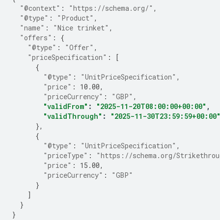
"@context"
:
"https://schema.org/"
,
"@type"
:
"Product"
,
"name"
:
"Nice trinket"
,
"offers"
:
{
"@type"
:
"Offer"
,
"priceSpecification"
:
[
{
"@type"
:
"UnitPriceSpecification"
,
"price"
:
10.00
,
"priceCurrency"
:
"GBP"
,
"validFrom"
:
"2025-11-20T08:00:00+00:00"
,
"validThrough"
:
"2025-11-30T23:59:59+00:00
},
{
"@type"
:
"UnitPriceSpecification"
,
"priceType"
:
"https://schema.org/Strikethrou
"price"
:
15.00
,
"priceCurrency"
:
"GBP"
}
]
}
}