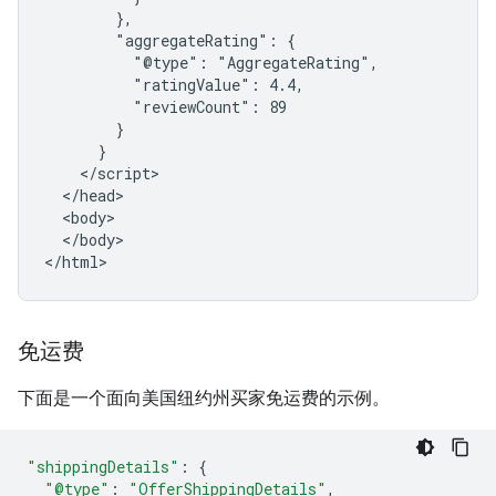
        },

        "aggregateRating": {

          "@type": "AggregateRating",

          "ratingValue": 4.4,

          "reviewCount": 89

        }

      }

    </script>

  </head>

  <body>

  </body>

</html>
免运费
下面是一个面向美国纽约州买家免运费的示例。
"shippingDetails"
:
{
"@type"
:
"OfferShippingDetails"
,