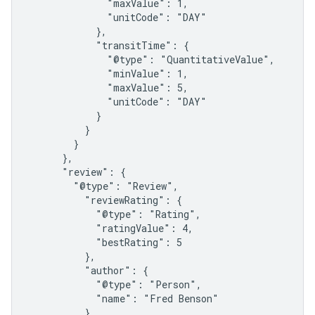
              "maxValue": 1,

              "unitCode": "DAY"

            },

            "transitTime": {

              "@type": "QuantitativeValue",

              "minValue": 1,

              "maxValue": 5,

              "unitCode": "DAY"

            }

          }

        }

      },

      "review": {

        "@type": "Review",

          "reviewRating": {

            "@type": "Rating",

            "ratingValue": 4,

            "bestRating": 5

          },

          "author": {

            "@type": "Person",

            "name": "Fred Benson"

          }
