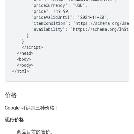
        "priceCurrency": "USD",

        "price": 119.99,

        "priceValidUntil": "2024-11-20",

        "itemCondition": "https://schema.org/UsedCo
        "availability": "https://schema.org/InStock
      }

    }

    </script>

  </head>

  <body>

  </body>

</html>
价格
Google 可识别三种价格：
现行价格
商品目前的售价。