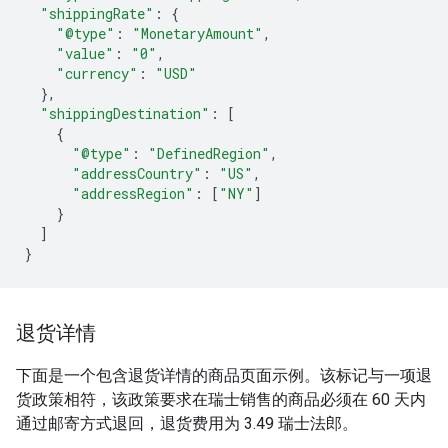
"shippingRate"
:
{
"@type"
:
"MonetaryAmount"
,
"value"
:
"0"
,
"currency"
:
"USD"
},
"shippingDestination"
:
[
{
"@type"
:
"DefinedRegion"
,
"addressCountry"
:
"US"
,
"addressRegion"
:
[
"NY"
]
}
]
}
退货详情
下面是一个包含退货详情的商品页面示例。该标记与一项退
货政策相符，该政策要求在瑞士销售的商品必须在 60 天内
通过邮寄方式退回，退货费用为 3.49 瑞士法郎。