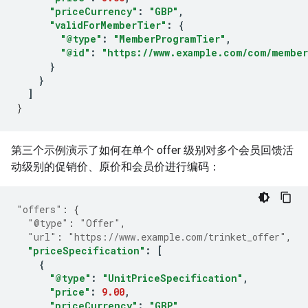
"priceCurrency"
:
"GBP"
,
"validForMemberTier"
:
{
"@type"
:
"MemberProgramTier"
,
"@id"
:
"https://www.example.com/com/member
}
}
]
}
第三个示例演示了如何在单个 offer 级别对多个会员回馈活
动级别的促销价、原价和会员价进行编码：
"offers"
:
{
"@type"
:
"Offer"
,
"url"
:
"https://www.example.com/trinket_offer"
,
"priceSpecification"
:
[
{
"@type"
:
"UnitPriceSpecification"
,
"price"
:
9.00
,
"priceCurrency"
:
"GBP"