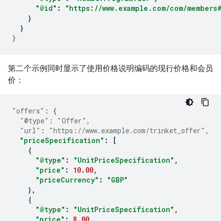
"@id"
:
"https://www.example.com/com/members
}
}
}
第二个示例同时显示了使用价格说明编码的现行价格和会员
价：
"offers"
:
{
"@type"
:
"Offer"
,
"url"
:
"https://www.example.com/trinket_offer"
,
"priceSpecification"
:
[
{
"@type"
:
"UnitPriceSpecification"
,
"price"
:
10.00
,
"priceCurrency"
:
"GBP"
},
{
"@type"
:
"UnitPriceSpecification"
,
"price"
:
8.00
,