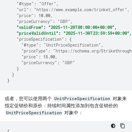
"@type"
:
"Offer"
,
"url"
:
"https://www.example.com/trinket_offer"
,
"price"
:
10.00
,
"priceCurrency"
:
"GBP"
,
"validFrom"
:
"2025-11-20T08:00:00+00:00"
,
"priceValidUntil"
:
"2025-11-30T23:59:59+00:00"
,
"priceSpecification"
:
{
"@type"
:
"UnitPriceSpecification"
,
"priceType"
:
"https://schema.org/Strikethroug
"price"
:
15.00
,
"priceCurrency"
:
"GBP"
}
}
}
或者，您可以使用两个
UnitPriceSpecification
对象来
指定促销价和原价：持续时间属性添加到包含促销价的
UnitPriceSpecification
对象中：
{