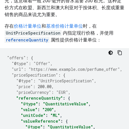
元，这意味着一瓶 200 毫升的香水需要 200 欧元。这种定
价方式在欧盟、新西兰和澳大利亚对于按体积、长度或重量
销售的商品来说尤为重要。
存在
价格计量单位
和
基准价格计量单位
时，在
UnitPriceSpecification
内指定现行价格，并使用
referenceQuantity
属性提供价格计量单位：
"offers"
:
{
"@type"
:
"Offer"
,
"url"
:
"https://www.example.com/perfume_offer"
,
"priceSpecification"
:
{
"@type"
:
"UnitPriceSpecification"
,
"price"
:
200.00
,
"priceCurrency"
:
"EUR"
,
"referenceQuantity"
:
{
"@type"
:
"QuantitativeValue"
,
"value"
:
"200"
,
"unitCode"
:
"ML"
,
"valueReference"
:
{
"@type"
:
"QuantitativeValue"
,