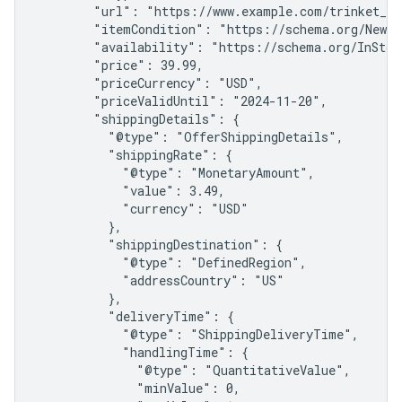
        "url": "https://www.example.com/trinket_off
        "itemCondition": "https://schema.org/NewCon
        "availability": "https://schema.org/InStock
        "price": 39.99,

        "priceCurrency": "USD",

        "priceValidUntil": "2024-11-20",

        "shippingDetails": {

          "@type": "OfferShippingDetails",

          "shippingRate": {

            "@type": "MonetaryAmount",

            "value": 3.49,

            "currency": "USD"

          },

          "shippingDestination": {

            "@type": "DefinedRegion",

            "addressCountry": "US"

          },

          "deliveryTime": {

            "@type": "ShippingDeliveryTime",

            "handlingTime": {

              "@type": "QuantitativeValue",

              "minValue": 0,
