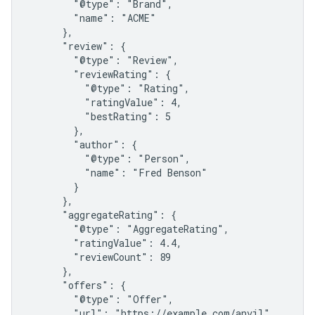
        "@type": "Brand",

        "name": "ACME"

      },

      "review": {

        "@type": "Review",

        "reviewRating": {

          "@type": "Rating",

          "ratingValue": 4,

          "bestRating": 5

        },

        "author": {

          "@type": "Person",

          "name": "Fred Benson"

        }

      },

      "aggregateRating": {

        "@type": "AggregateRating",

        "ratingValue": 4.4,

        "reviewCount": 89

      },

      "offers": {

        "@type": "Offer",

        "url": "https://example.com/anvil",
