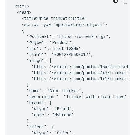
 <html>

  <head>

    <title>Nice trinket</title>

    <script type="application/ld+json">

    {

      "@context": "https://schema.org/",

      "@type": "Product",

      "sku": "trinket-12345",

      "gtin14": "00012345600012",

      "image": [

        "https://example.com/photos/16x9/trinket.jp
        "https://example.com/photos/4x3/trinket.jpg
        "https://example.com/photos/1x1/trinket.jpg
      ],

      "name": "Nice trinket",

      "description": "Trinket with clean lines",

      "brand": {

        "@type": "Brand",

        "name": "MyBrand"

      },

      "offers": {

        "@type": "Offer",
