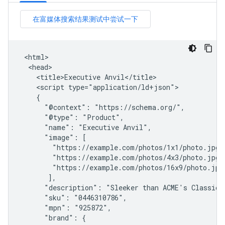
 <html>

  <head>

    <title>Executive Anvil</title>

    <script type="application/ld+json">

    {

      "@context": "https://schema.org/",

      "@type": "Product",

      "name": "Executive Anvil",

      "image": [

        "https://example.com/photos/1x1/photo.jpg",
        "https://example.com/photos/4x3/photo.jpg",
        "https://example.com/photos/16x9/photo.jpg"
       ],

      "description": "Sleeker than ACME's Classic A
      "sku": "0446310786",

      "mpn": "925872",

      "brand": {
