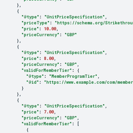
},
{
"@type"
:
"UnitPriceSpecification"
,
"priceType"
:
"https://schema.org/Strikethrou
"price"
:
10.00
,
"priceCurrency"
:
"GBP"
},
{
"@type"
:
"UnitPriceSpecification"
,
"price"
:
8.00
,
"priceCurrency"
:
"GBP"
,
"validForMemberTier"
:
{
"@type"
:
"MemberProgramTier"
,
"@id"
:
"https://www.example.com/com/member
}
},
{
"@type"
:
"UnitPriceSpecification"
,
"price"
:
7.00
,
"priceCurrency"
:
"GBP"
,
"validForMemberTier"
:
[
{