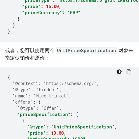
"priceType"
:
"https://schema.org/Strikethrou
"price"
:
15.00
,
"priceCurrency"
:
"GBP"
}
}
}
或者，您可以使用两个
UnitPriceSpecification
对象来
指定促销价和原价：
{
"@context"
:
"https://schema.org/"
,
"@type"
:
"Product"
,
"name"
:
"Nice trinket"
,
"offers"
:
{
"@type"
:
"Offer"
,
"priceSpecification"
:
[
{
"@type"
:
"UnitPriceSpecification"
,
"price"
:
10.00
,