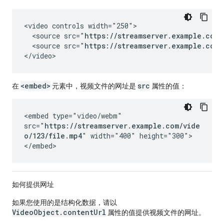
<video controls width="250">

  <source src="
https://streamserver.example.com/
  <source src="
https://streamserver.example.com/
</video>
<embed>
src
在
元素中，视频文件的网址是
属性的值：
<embed type="video/webm"
src="
https://streamserver.example.com/vide
o/123/file.mp4
" width="400" height="300">
</embed>
如何提供网址
如果您使用的是结构化数据，请以
VideoObject.contentUrl
属性的值提供视频文件的网址。