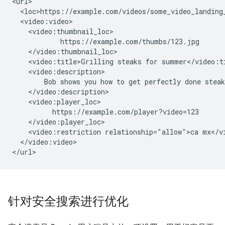
<url>

  <loc>https://example.com/videos/some_video_landing_
  <video:video>

    <video:thumbnail_loc>

            https://example.com/thumbs/123.jpg

    </video:thumbnail_loc>

    <video:title>Grilling steaks for summer</video:ti
    <video:description>

        Bob shows you how to get perfectly done steak
    </video:description>

    <video:player_loc>

          https://example.com/player?video=123

    </video:player_loc>

    <video:restriction relationship="allow">ca mx</vi
  </video:video>

</url>
针对安全搜索进行优化