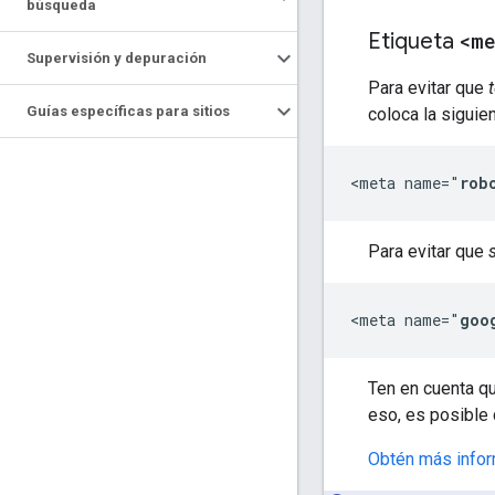
búsqueda
Etiqueta
<m
Supervisión y depuración
Para evitar que
Guías específicas para sitios
coloca la siguie
<meta name="
rob
Para evitar que
<meta name="
goo
Ten en cuenta q
eso, es posible
Obtén más infor