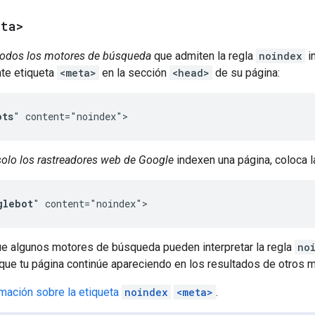
eta>
todos los motores de búsqueda
que admiten la regla
noindex
in
nte etiqueta
<meta>
en la sección
<head>
de su página:
ots
" content="noindex">
solo los rastreadores web de Google
indexen una página, coloca l
glebot
" content="noindex">
ue algunos motores de búsqueda pueden interpretar la regla
no
 que tu página continúe apareciendo en los resultados de otros
mación sobre la etiqueta
noindex
<meta>
.