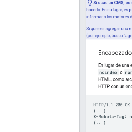
Si usas un CMS, co
hacerlo. En su lugar, e
informar a los motores 
Si quieres agregar una 
(por ejemplo, busca "ag
Encabezado
En lugar de una 
noindex
o
no
HTML, como arch
HTTP con un e
HTTP/1.1 200 OK

X-Robots-Tag: n
(...)