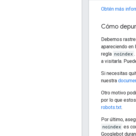
Obtén más info
Cómo depur
Debemos rastrear
apareciendo en 
regla
noindex
a visitarla. Pue
Si necesitas qui
nuestra
documen
Otro motivo podr
por lo que estos
robots.txt
.
Por último, ase
noindex
es cor
Googlebot durant