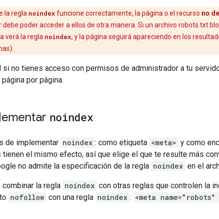
e la regla
noindex
funcione correctamente, la página o el recurso
no d
or debe poder acceder a ellos de otra manera. Si un archivo robots.txt b
a verá la regla
noindex
, y la página seguirá apareciendo en los resultad
nas).
l si no tienes acceso con permisos de administrador a tu servidor
o página por página.
lementar
noindex
s de implementar
noindex
: como etiqueta
<meta>
y como enc
ienen el mismo efecto, así que elige el que te resulte más con
ogle no admite la especificación de la regla
noindex
en el arch
combinar la regla
noindex
con otras reglas que controlen la i
uto
nofollow
con una regla
noindex
:
<meta name="robots"