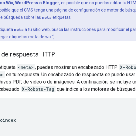
mo Wix, WordPress o Blogger
, es posible que no puedas editar tu HT
s posible que el CMS tenga una página de configuración de motor de bú
de búsqueda sobre las
meta
etiquetas.
etiqueta
meta
a tu sitio web, busca las instrucciones para modificar el 
regar etiquetas
meta
de wix").
 de respuesta HTTP
etiqueta
<meta>
, puedes mostrar un encabezado HTTP
X-Rob
ne
en tu respuesta. Un encabezado de respuesta se puede usar 
ivos PDF, de video o de imágenes. A continuación, se incluye u
ncabezado
X-Robots-Tag
que indica a los motores de búsqueda
oindex