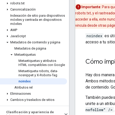
robots
.
txt
Importante
: Para qu
Canonicalización
robots.txt, y el rastread
Indexación de sitio para dispositivos
acceder a ella, este nunc
móviles y centrada en dispositivos
móviles
vincula desde otras pági
AMP
noindex
es úti
Java
Script
acceso a tu siti
Metadatos de contenido y página
Metadatos de página
Metaetiquetas
Cómo imp
Metaetiquetas y atributos
HTML compatibles con Google
Metaetiqueta robots
,
data-
Hay dos manera
nosnippet y X-Robots-Tag
Ambos métodos t
noindex
de contenido. Go
Atributos rel
Eliminaciones
También puedes 
Cambios y traslados de sitios
unirte a un atrib
nofollow
" />
.
Clasificación y apariencia de