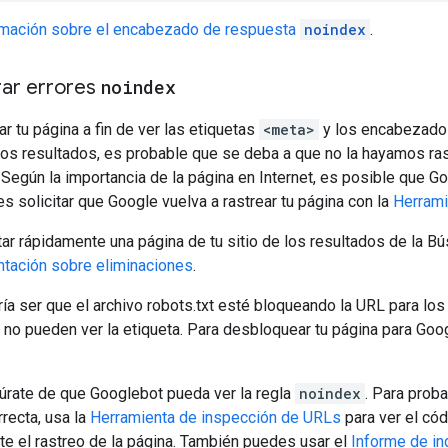
rmación sobre el encabezado de respuesta
noindex
.
ar errores
noindex
 tu página a fin de ver las etiquetas
<meta>
y los encabezados
los resultados, es probable que se deba a que no la hayamos ra
. Según la importancia de la página en Internet, es posible que 
des solicitar que Google vuelva a rastrear tu página con la
Herrami
tar rápidamente una página de tu sitio de los resultados de la 
tación sobre eliminaciones
.
ía ser que el archivo robots.txt esté bloqueando la URL para lo
 no pueden ver la etiqueta. Para desbloquear tu página para Go
gúrate de que Googlebot pueda ver la regla
noindex
. Para prob
recta, usa la
Herramienta de inspección de URLs
para ver el có
e el rastreo de la página. También puedes usar el
Informe de in