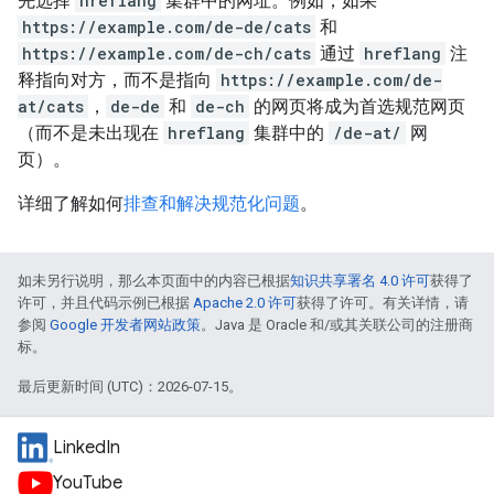
先选择
hreflang
集群中的网址。例如，如果
https://example.com/de-de/cats
和
https://example.com/de-ch/cats
通过
hreflang
注
释指向对方，而不是指向
https://example.com/de-
at/cats
，
de-de
和
de-ch
的网页将成为首选规范网页
（而不是未出现在
hreflang
集群中的
/de-at/
网
页）。
详细了解如何
排查和解决规范化问题
。
如未另行说明，那么本页面中的内容已根据
知识共享署名 4.0 许可
获得了
许可，并且代码示例已根据
Apache 2.0 许可
获得了许可。有关详情，请
参阅
Google 开发者网站政策
。Java 是 Oracle 和/或其关联公司的注册商
标。
最后更新时间 (UTC)：2026-07-15。
LinkedIn
YouTube