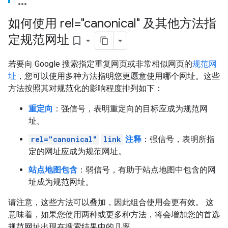
如何使用 rel="canonical" 及其他方法指
定规范网址
bookmark_border
若要向 Google 搜索指定重复网页或非常相似网页的
规范网
址
，您可以使用多种方法指明您更愿意使用哪个网址。这些
方法按照其对规范化的影响程度排列如下：
重定向
：强信号，表明重定向的目标应成为规范网
址。
rel="canonical"
link
注释
：强信号，表明所指
定的网址应成为规范网址。
站点地图包含
：弱信号，有助于站点地图中包含的网
址成为规范网址。
请注意，这些方法可以叠加，因此组合使用会更有效。 这
意味着，如果您使用两种或更多种方法，将会增加您的首选
规范网址出现在搜索结果中的几率。