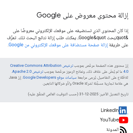
إزالة محتوى معروض على Google
إذا كان المحتوى الذي تستضيفه على موقعك الإلكتروني معروضًا على
&quot;بحث Google&quot، يمكنك طلب إزالة نتائج البحث تلك. تعرَّف
على طريقة
إزالة صفحة مستضافة على موقعك الإلكتروني من Google
.
إنّ محتوى هذه الصفحة مرخّص بموجب
ترخيص Creative Commons Attribution
4.0‏
ما لم يُنصّ على خلاف ذلك، ونماذج الرموز مرخّصة بموجب
ترخيص Apache 2.0‏
.
للاطّلاع على التفاصيل، يُرجى مراجعة
سياسات موقع Google Developers‏
. إنّ Java
هي علامة تجارية مسجَّلة لشركة Oracle و/أو شركائها التابعين.
تاريخ التعديل الأخير: 2025-12-31 (حسب التوقيت العالمي المتفَّق عليه)
LinkedIn
YouTube
المدونة