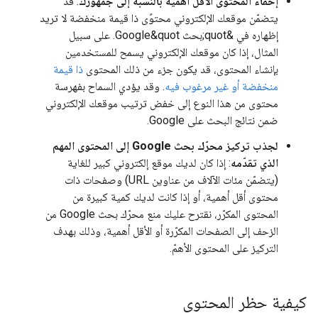
إخفاء المحتوى الأقل أهمية بالنسبة إلى جمهورك
: قد
يتضمّن موقعك الإلكتروني محتوًى ذا قيمة منخفضة لا تريد
إظهاره في &quot;بحث Google&quot. على سبيل
المثال، إذا كان موقعك الإلكتروني يسمح للمستخدمين
بإنشاء المحتوى، قد يكون جزء من ذلك المحتوى
ذا قيمة
منخفضة أو غير مرغوب فيه
. وقد يؤدي السماح بفهرسة
محتوى من هذا النوع إلى خفض ترتيب موقعك الإلكتروني
ضمن نتائج البحث على Google.
لجذب تركيز محرّك بحث Google إلى المحتوى المهم
الذي تقدّمه
: إذا كان لديك موقع إلكتروني كبير للغاية
(يتضمّن مئات الآلاف من عناوين URL) وصفحات ذات
محتوى أقل أهمية، أو إذا كانت لديك كمية كبيرة من
المحتوى المكرّر، نقترح عليك منع محرّك بحث Google من
الزحف إلى الصفحات المكرّرة أو الأقل أهمية، وذلك بهدف
التركيز على المحتوى الأهمّ.
كيفية حظر المحتوى