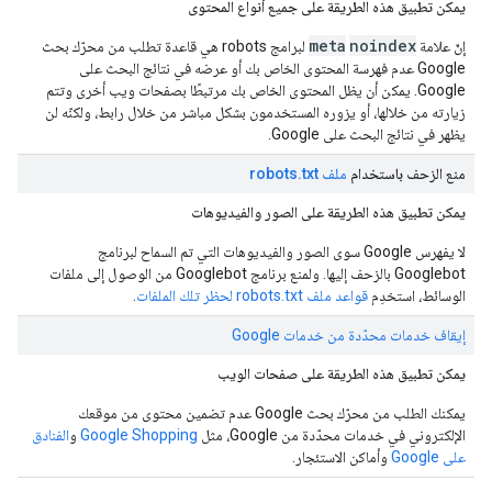
يمكن تطبيق هذه الطريقة على جميع أنواع المحتوى
meta
noindex
إنّ علامة
لبرامج
robots
هي قاعدة تطلب من محرّك بحث
Google عدم فهرسة المحتوى الخاص بك أو عرضه في نتائج البحث على
Google. يمكن أن يظل المحتوى الخاص بك مرتبطًا بصفحات ويب أخرى وتتم
زيارته من خلالها، أو يزوره المستخدمون بشكل مباشر من خلال رابط، ولكنّه لن
يظهر في نتائج البحث على Google.
منع الزحف باستخدام
ملف robots
txt
.
يمكن تطبيق هذه الطريقة على الصور والفيديوهات
لا يفهرس Google سوى الصور والفيديوهات التي تم السماح لبرنامج
Googlebot بالزحف إليها. ولمنع برنامج Googlebot من الوصول إلى ملفات
الوسائط، استخدِم
قواعد ملف robots.txt لحظر تلك الملفات
.
إيقاف خدمات محدّدة من خدمات Google
يمكن تطبيق هذه الطريقة على صفحات الويب
يمكنك الطلب من محرّك بحث Google عدم تضمين محتوى من موقعك
الإلكتروني في خدمات محدّدة من Google، مثل
Google Shopping
و
الفنادق
على Google
وأماكن الاستئجار.