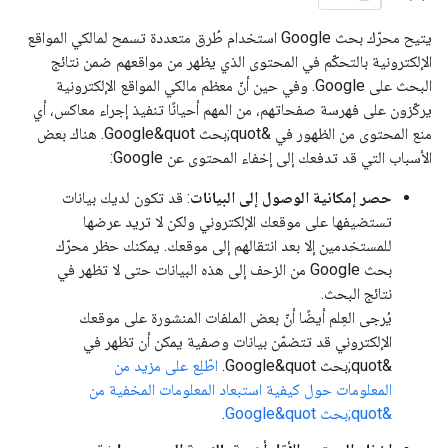
يتيح محرّك بحث Google استخدام طُرق متعددة تسمح لمالكي المواقع
الإلكترونية بالتحكّم في المحتوى الذي يظهر من مواقعهم ضمن نتائج
البحث على Google. وفي حين أنّ معظم مالكي المواقع الإلكترونية
يركّزون على فهرسة صفحاتهم، من المهم أحيانًا تنفيذ إجراء معاكس، أي
منع المحتوى من الظهور في &quot;بحث Google&quot. هناك بعض
الأسباب التي قد تدفعك إلى إخفاء المحتوى عن Google:
حصر إمكانية الوصول إلى البيانات
: قد تكون لديك بيانات
تستضيفها على موقعك الإلكتروني ولكن لا تريد عرضها
للمستخدمين إلا بعد انتقالهم إلى موقعك. يمكنك حظر محرّك
بحث Google من الزحف إلى هذه البيانات حتى لا تظهر في
نتائج البحث.
يُرجى العِلم أيضًا أنّ بعض الملفات المنشورة على موقعك
الإلكتروني قد تتضمّن بيانات وصفية يمكن أن تظهر في
&quot;بحث Google&quot.
اطّلِع على مزيد من
المعلومات حول كيفية استبعاد المعلومات المخفية من
&quot;بحث Google&quot
.