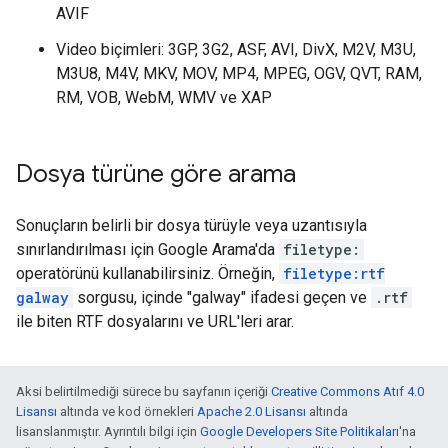
AVIF
Video biçimleri: 3GP, 3G2, ASF, AVI, DivX, M2V, M3U,
M3U8, M4V, MKV, MOV, MP4, MPEG, OGV, QVT, RAM,
RM, VOB, WebM, WMV ve XAP
Dosya türüne göre arama
Sonuçların belirli bir dosya türüyle veya uzantısıyla
sınırlandırılması için Google Arama'da
filetype:
operatörünü kullanabilirsiniz. Örneğin,
filetype:rtf
galway
sorgusu, içinde "
galway
" ifadesi geçen ve
.rtf
ile biten RTF dosyalarını ve URL'leri arar.
Aksi belirtilmediği sürece bu sayfanın içeriği
Creative Commons Atıf 4.0
Lisansı
altında ve kod örnekleri
Apache 2.0 Lisansı
altında
lisanslanmıştır. Ayrıntılı bilgi için
Google Developers Site Politikaları
'na