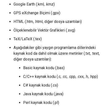
Google Earth (.kml, .kmz)
GPS eXchange Biçimi (.gpx)
HTML (.htm, .html, diğer dosya uzantıları)
Ölçeklenebilir Vektör Grafikleri (.svg)
TeX/LaTeX (.tex)
Aşağıdakiler gibi yaygın programlama dillerindeki
kaynak kod da dahil olmak üzere metinler (.txt, .text,
diğer dosya uzantıları):
Basic kaynak kodu (.bas)
C/C++ kaynak kodu (.c, .cc, .cpp, .cxx, .h, .hpp)
C# kaynak kodu (.cs)
Java kaynak kodu (.java)
Perl kaynak kodu (.pl)