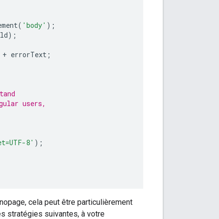
ement
(
'body'
);
ld
);
+
errorText
;
tand
gular users,
et=UTF-8'
);
opage, cela peut être particulièrement
es stratégies suivantes, à votre