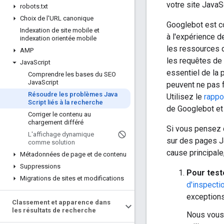
votre site JavaS
robots
.
txt
Choix de l'URL canonique
Googlebot est co
Indexation de site mobile et
à l'expérience d
indexation orientée mobile
les ressources q
AMP
les requêtes de 
Java
Script
essentiel de la 
Comprendre les bases du SEO
Java
Script
peuvent ne pas f
Résoudre les problèmes Java
Utilisez le
rappo
Script liés à la recherche
de Googlebot et 
Corriger le contenu au
chargement différé
Si vous pensez 
L'affichage dynamique
sur des pages Ja
comme solution
cause principale
Métadonnées de page et de contenu
Suppressions
Pour test
Migrations de sites et modifications
d'inspecti
exceptions
Classement et apparence dans
les résultats de recherche
Nous vous 