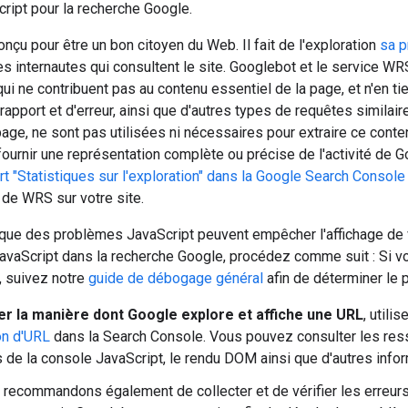
cript pour la recherche Google.
nçu pour être un bon citoyen du Web. Il fait de l'exploration
sa p
es internautes qui consultent le site. Googlebot et le service W
ui ne contribuent pas au contenu essentiel de la page, et n'en t
rapport et d'erreur, ainsi que d'autres types de requêtes similai
page, ne sont pas utilisées ni nécessaires pour extraire ce cont
ournir une représentation complète ou précise de l'activité de G
rt "Statistiques sur l'exploration" dans la Google Search Console
de WRS sur votre site.
que des problèmes JavaScript peuvent empêcher l'affichage de 
vaScript dans la recherche Google, procédez comme suit : Si vo
, suivez notre
guide de débogage général
afin de déterminer le 
er la manière dont Google explore et affiche une URL
, utili
on d'URL
dans la Search Console. Vous pouvez consulter les ress
 de la console JavaScript, le rendu DOM ainsi que d'autres infor
recommandons également de collecter et de vérifier les erreurs