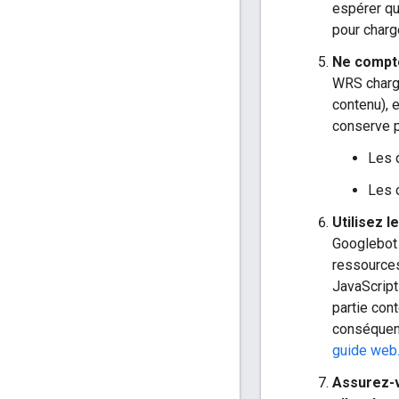
espérer qu
pour charg
Ne compte
WRS charg
contenu), 
conserve p
Les 
Les 
Utilisez 
Googlebot 
ressources
JavaScript
partie con
conséquent
guide web.
Assurez-v