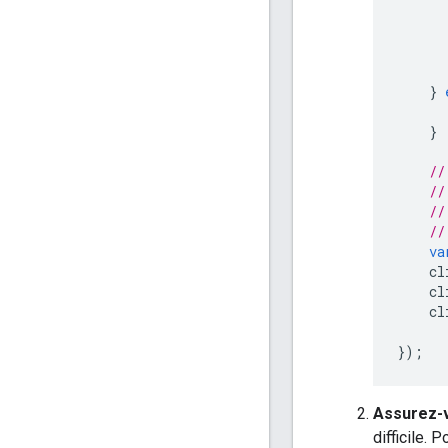
}
}
//
//
//
//
va
cl
cl
cl
});
Assurez-v
difficile. 