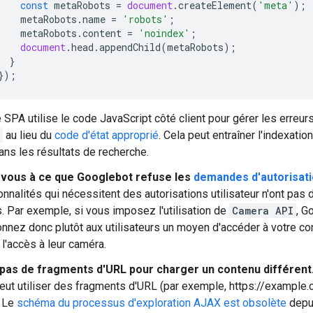
const
metaRobots
=
document
.
createElement
(
'meta'
);
metaRobots
.
name
=
'robots'
;
metaRobots
.
content
=
'noindex'
;
document
.
head
.
appendChild
(
metaRobots
);
}
});
 SPA utilise le code JavaScript côté client pour gérer les erreurs
au lieu du
code d'état approprié
. Cela peut entraîner l'indexatio
ans les résultats de recherche.
vous à ce que Googlebot refuse les
demandes d'autorisatio
onnalités qui nécessitent des autorisations utilisateur n'ont pas
rs. Par exemple, si vous imposez l'utilisation de
Camera API
, G
nnez donc plutôt aux utilisateurs un moyen d'accéder à votre con
 l'accès à leur caméra.
z pas de fragments d'URL pour charger un contenu différent
ut utiliser des fragments d'URL (par exemple, https://example
. Le
schéma du processus d'exploration AJAX est obsolète
depu