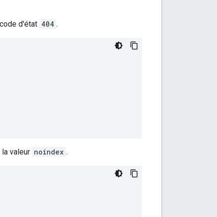
 code d'état
404
.
t la valeur
noindex
.