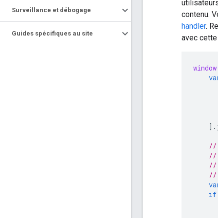
utilisateu
Surveillance et débogage
contenu. V
handler
. R
Guides spécifiques au site
avec cette
window
va
].
//
//
//
//
va
if