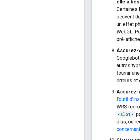
elle a be
Certaines 
peuvent dé
un effet p
WebGL. Pou
pré-affich
Assurez-v
Googlebot 
autres ty
fournir un
erreurs et
Assurez-
l'
outil d'i
WRS regro
<slot>
po
plus, ou r
concernan