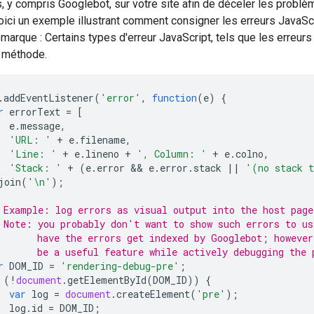
rs, y compris Googlebot, sur votre site afin de déceler les problè
oici un exemple illustrant comment consigner les erreurs JavaS
emarque : Certains types d'erreur JavaScript, tels que les erreur
 méthode.
.
addEventListener
(
'error'
,
function
(
e
)
{
r
errorText
=
[
e
.
message
,
'URL: '
+
e
.
filename
,
'Line: '
+
e
.
lineno
+
', Column: '
+
e
.
colno
,
'Stack: '
+
(
e
.
error
 && 
e
.
error
.
stack
||
'(no stack 
join
(
'\n'
);
 Example: log errors as visual output into the host page
 Note: you probably don't want to show such errors to us
       have the errors get indexed by Googlebot; however
       be a useful feature while actively debugging the 
r
DOM_ID
=
'rendering-debug-pre'
;
(
!
document
.
getElementById
(
DOM_ID
))
{
var
log
=
document
.
createElement
(
'pre'
);
log
.
id
=
DOM_ID
;