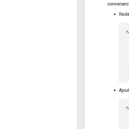
convenance
Redi
f
Ajou
f