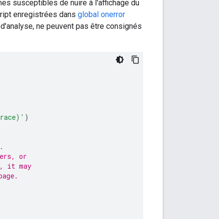
mes susceptibles de nuire à l'affichage du
cript enregistrées dans
global onerror
s d'analyse, ne peuvent pas être consignés
trace)'
)
.
ers, or
, it may
page.