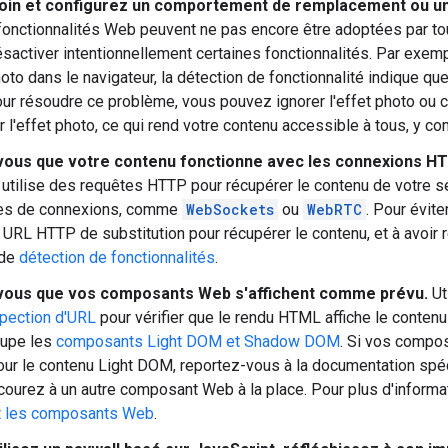
soin et configurez un comportement de remplacement ou un p
fonctionnalités Web peuvent ne pas encore être adoptées par tou
sactiver intentionnellement certaines fonctionnalités. Par exemp
hoto dans le navigateur, la détection de fonctionnalité indique q
r résoudre ce problème, vous pouvez ignorer l'effet photo ou cho
er l'effet photo, ce qui rend votre contenu accessible à tous, y c
ous que votre contenu fonctionne avec les connexions HT
utilise des requêtes HTTP pour récupérer le contenu de votre ser
pes de connexions, comme
WebSockets
ou
WebRTC
. Pour évite
e URL HTTP de substitution pour récupérer le contenu, et à avoir 
 de
détection de fonctionnalités
.
vous que vos composants Web s'affichent comme prévu.
Ut
nspection d'URL
pour vérifier que le rendu HTML affiche le contenu
upe les
composants Light DOM et Shadow DOM
. Si vos compos
ur le contenu Light DOM, reportez-vous à la documentation spé
ecourez à un autre composant Web à la place. Pour plus d'informa
t les composants Web
.