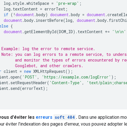
log
.
style
.
whiteSpace
=
'pre-wrap'
;
log
.
textContent
=
errorText
;
if
(
!
document
.
body
)
document
.
body
=
document
.
createEl
document
.
body
.
insertBefore
(
log
,
document
.
body
.
firstChi
else
{
document
.
getElementById
(
DOM_ID
).
textContent
+=
'\n\n'
 Example: log the error to remote service.
 Note: you can log errors to a remote service, to unders
       and monitor the types of errors encountered by re
       Googlebot, and other crawlers.
r
client
=
new
XMLHttpRequest
();
ient
.
open
(
'POST'
,
'https://example.com/logError'
);
ient
.
setRequestHeader
(
'Content-Type'
,
'text/plain;chars
ient
.
send
(
errorText
);
ous d'éviter les
erreurs
soft 404
.
Dans une application mon
Pour éviter l'indexation des pages d'erreur, vous pouvez adopter l