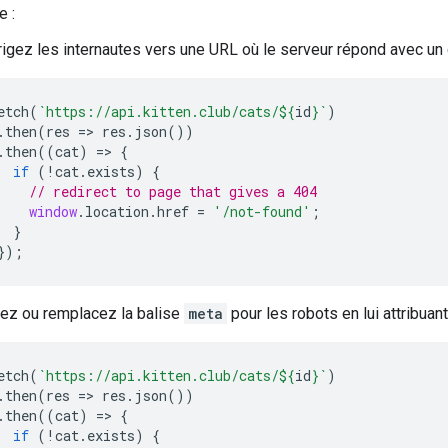
 :
rigez les internautes vers une URL où le serveur répond avec un
etch
(
`https://api.kitten.club/cats/
${
id
}
`
)
.
then
(
res
=>
res
.
json
())
.
then
((
cat
)
=>
{
if
(
!
cat
.
exists
)
{
// redirect to page that gives a 404
window
.
location
.
href
=
'/not-found'
;
}
});
tez ou remplacez la balise
meta
pour les
robots
en lui attribuan
etch
(
`https://api.kitten.club/cats/
${
id
}
`
)
.
then
(
res
=>
res
.
json
())
.
then
((
cat
)
=>
{
if
(
!
cat
.
exists
)
{