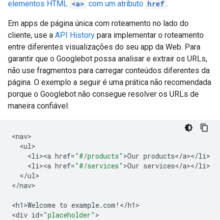
elementos HTML
<a>
com um atributo
href
.
Em apps de página única com roteamento no lado do
cliente, use a
API History
para implementar o roteamento
entre diferentes visualizações do seu app da Web. Para
garantir que o Googlebot possa analisar e extrair os URLs,
não use fragmentos para carregar conteúdos diferentes da
página. O exemplo a seguir é uma prática não recomendada
porque o Googlebot não consegue resolver os URLs de
maneira confiável:
<
nav
<
ul
<
li><a
href
=
"#/products"
>
Our
products
<
/
a
><
/
li
<
li><a
href
=
"#/services"
>
Our
services
<
/
a
><
/
li
<
/
ul
>

<
/nav
>

<
h1>Welcome
to
example
.
com
!
<
/h1
>

<
div
id
=
"placeholder"