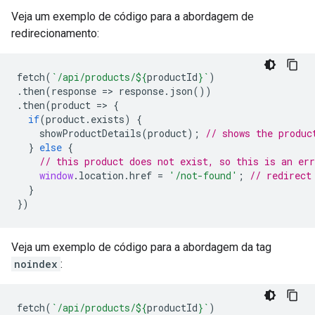
Veja um exemplo de código para a abordagem de
redirecionamento:
fetch
(
`/api/products/
${
productId
}
`
)
.
then
(
response
=>
response
.
json
())
.
then
(
product
=>
{
if
(
product
.
exists
)
{
showProductDetails
(
product
);
// shows the produc
}
else
{
// this product does not exist, so this is an err
window
.
location
.
href
=
'/not-found'
;
// redirect
}
})
Veja um exemplo de código para a abordagem da tag
noindex
:
fetch
(
`/api/products/
${
productId
}
`
)