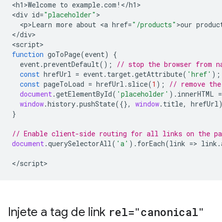
<
h1>Welcome
to
example
.
com
!
<
/h1
>

<
div
id
=
"placeholder"
<
p>Learn
more
about
<
a
href
=
"/products"
>
our
produc
<
/div
>

<
script
function
goToPage
(
event
)
{
event
.
preventDefault
();
// stop the browser from n
const
hrefUrl
=
event
.
target
.
getAttribute
(
'href'
);
const
pageToLoad
=
hrefUrl
.
slice
(
1
);
// remove the
document
.
getElementById
(
'placeholder'
).
innerHTML
=
window
.
history
.
pushState
({},
window
.
title
,
hrefUrl
}
// Enable client-side routing for all links on the pa
document
.
querySelectorAll
(
'a'
).
forEach
(
link
=>
link
.
<
/script
>
Injete a tag de link
rel="canonical"