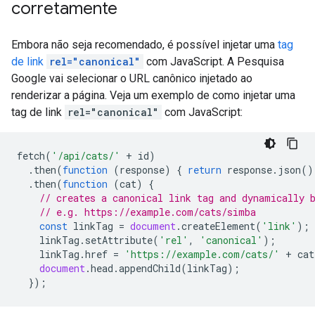
corretamente
Embora não seja recomendado, é possível injetar uma
tag
de link
rel="canonical"
com JavaScript. A Pesquisa
Google vai selecionar o URL canônico injetado ao
renderizar a página. Veja um exemplo de como injetar uma
tag de link
rel="canonical"
com JavaScript:
fetch
(
'/api/cats/'
+
id
)
.
then
(
function
(
response
)
{
return
response
.
json
()
.
then
(
function
(
cat
)
{
// creates a canonical link tag and dynamically 
// e.g. https://example.com/cats/simba
const
linkTag
=
document
.
createElement
(
'link'
);
linkTag
.
setAttribute
(
'rel'
,
'canonical'
);
linkTag
.
href
=
'https://example.com/cats/'
+
cat
document
.
head
.
appendChild
(
linkTag
);
});