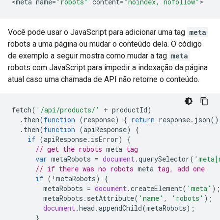
<
meta
name
=
"robots"
content
=
"noindex, nofollow"
>
Você pode usar o JavaScript para adicionar uma tag
meta
robots
a uma página ou mudar o conteúdo dela. O código
de exemplo a seguir mostra como mudar a tag
meta
robots
com JavaScript para impedir a indexação da página
atual caso uma chamada de API não retorne o conteúdo.
fetch
(
'/api/products/'
+
productId
)
.
then
(
function
(
response
)
{
return
response
.
json
()
.
then
(
function
(
apiResponse
)
{
if
(
apiResponse
.
isError
)
{
// get the 
robots
meta
 tag
var
metaRobots
=
document
.
querySelector
(
'meta[
// if there was no 
robots
meta
 tag, add one
if
(
!
metaRobots
)
{
metaRobots
=
document
.
createElement
(
'meta'
)
metaRobots
.
setAttribute
(
'name'
,
'robots'
);
document
.
head
.
appendChild
(
metaRobots
);
}