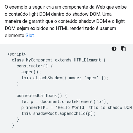
O exemplo a seguir cria um componente da Web que exibe
o conteúdo light DOM dentro do shadow DOM. Uma
maneira de garantir que o conteúdo shadow DOM e o light
DOM sejam exibidos no HTML renderizado é usar um
elemento
Slot
.
<script>

  class MyComponent extends HTMLElement {

    constructor() {

      super();

      this.attachShadow({ mode: 'open' });

    }

    connectedCallback() {

      let p = document.createElement('p');

      p.innerHTML = 'Hello World, this is shadow DOM
      this.shadowRoot.appendChild(p);

    }

  }
