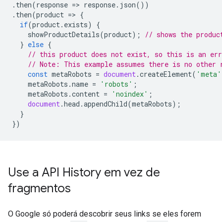
.
then
(
response
=>
response
.
json
())
.
then
(
product
=>
{
if
(
product
.
exists
)
{
showProductDetails
(
product
);
// shows the produc
}
else
{
// this product does not exist, so this is an err
// Note: This example assumes there is no other 
const
metaRobots
=
document
.
createElement
(
'meta'
metaRobots
.
name
=
'robots'
;
metaRobots
.
content
=
'noindex'
;
document
.
head
.
appendChild
(
metaRobots
);
}
})
Use a API History em vez de
fragmentos
O Google só poderá descobrir seus links se eles forem