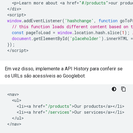
<
p>Learn
more
about
<
a
href
=
"#/products"
>
our
produ
<
/div
>

<
script
window
.
addEventListener
(
'hashchange'
,
function
goToP
// this function loads different content based on 
const
pageToLoad
=
window
.
location
.
hash
.
slice
(
1
);
document
.
getElementById
(
'placeholder'
).
innerHTML
=
});
<
/script
>
Em vez disso, implemente a API History para conferir se
os URLs são acessíveis ao Googlebot:
<
nav
<
ul
<
li><a
href
=
"/products"
>
Our
products
<
/
a
><
/
li
<
li><a
href
=
"/services"
>
Our
services
<
/
a
><
/
li
<
/
ul
>

<
/nav
>
