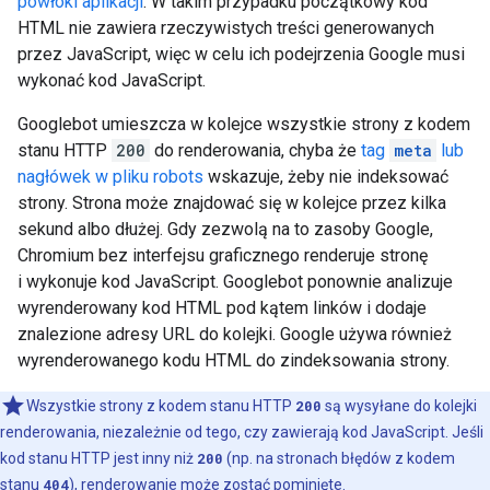
powłoki aplikacji
. W takim przypadku początkowy kod
HTML nie zawiera rzeczywistych treści generowanych
przez JavaScript, więc w celu ich podejrzenia Google musi
wykonać kod JavaScript.
Googlebot umieszcza w kolejce wszystkie strony z kodem
stanu HTTP
200
do renderowania, chyba że
tag
meta
lub
nagłówek w pliku
robots
wskazuje, żeby nie indeksować
strony. Strona może znajdować się w kolejce przez kilka
sekund albo dłużej. Gdy zezwolą na to zasoby Google,
Chromium bez interfejsu graficznego renderuje stronę
i wykonuje kod JavaScript. Googlebot ponownie analizuje
wyrenderowany kod HTML pod kątem linków i dodaje
znalezione adresy URL do kolejki. Google używa również
wyrenderowanego kodu HTML do zindeksowania strony.
Wszystkie strony z kodem stanu HTTP
200
są wysyłane do kolejki
renderowania, niezależnie od tego, czy zawierają kod JavaScript. Jeśli
kod stanu HTTP jest inny niż
200
(np. na stronach błędów z kodem
stanu
404
), renderowanie może zostać pominięte.