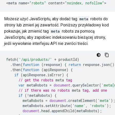
<
meta
name
=
"robots"
content
=
"noindex, nofollow"
>
Możesz użyć JavaScriptu, aby dodać tag
meta
robots
do
strony lub zmień jej zawartość. Poniższy przykładowy kod
pokazuje, jak zmienić tag
meta
robots
za pomocą
JavaScriptu, aby zapobiec indeksowaniu bieżącej strony,
jeśli wywołanie interfejsu API nie zwróci treści.
fetch
(
'/api/products/'
+
productId
)
.
then
(
function
(
response
)
{
return
response
.
json
()
.
then
(
function
(
apiResponse
)
{
if
(
apiResponse
.
isError
)
{
// get the 
robots
meta
 tag
var
metaRobots
=
document
.
querySelector
(
'meta[
// if there was no 
robots
meta
 tag, add one
if
(
!
metaRobots
)
{
metaRobots
=
document
.
createElement
(
'meta'
)
metaRobots
.
setAttribute
(
'name'
,
'robots'
);
document
.
head
.
appendChild
(
metaRobots
);