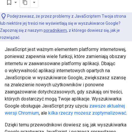
bookmark_border
Podejrzewasz, że przez problemy z JavaScriptem Twoja strona
lub niektóre jej treści nie wyświetlają się w wyszukiwarce Google?
Zapoznaj się z naszym
poradnikiem
, z którego dowiesz się, jak je
rozwiązać.
JavaScript jest ważnym elementem platformy internetowej,
ponieważ zapewnia wiele funkcji, które zamieniają obszary
internetu w zaawansowane platformy aplikacji. Dbając
o wykrywalność aplikacji internetowych opartych na
JavaScripcie w wyszukiwarce Google, zwiększasz szansę
na znalezienie nowych użytkowników i ponowne
zaangażowanie dotychczasowych, gdy szukają oni treści,
których dostarczyć mogą Twoje aplikacje. Wyszukiwarka
Google obsługuje JavaScript przy użyciu
zawsze aktualnej
wersji Chromium
, ale
kilka rzeczy możesz zoptymalizować
.
Dzięki temu przewodnikowi dowiesz się, jak wyszukiwarka
Google przetwarza JavaScript, i poznasz sprawdzone