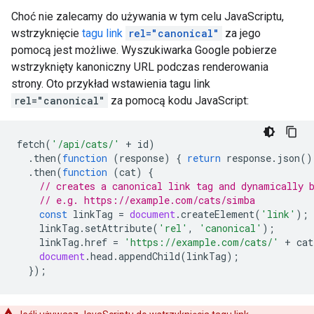
Choć nie zalecamy do używania w tym celu JavaScriptu,
wstrzyknięcie
tagu link
rel="canonical"
za jego
pomocą jest możliwe. Wyszukiwarka Google pobierze
wstrzyknięty kanoniczny URL podczas renderowania
strony. Oto przykład wstawienia tagu link
rel="canonical"
za pomocą kodu JavaScript:
fetch
(
'/api/cats/'
+
id
)
.
then
(
function
(
response
)
{
return
response
.
json
()
.
then
(
function
(
cat
)
{
// creates a canonical link tag and dynamically 
// e.g. https://example.com/cats/simba
const
linkTag
=
document
.
createElement
(
'link'
);
linkTag
.
setAttribute
(
'rel'
,
'canonical'
);
linkTag
.
href
=
'https://example.com/cats/'
+
cat
document
.
head
.
appendChild
(
linkTag
);
});