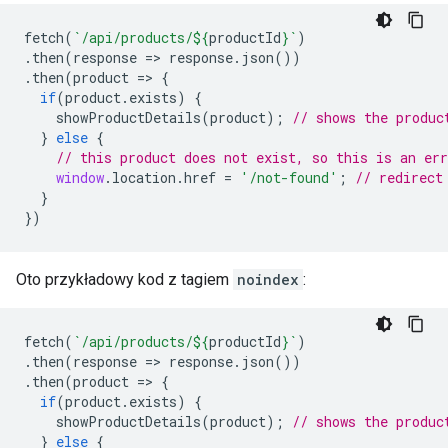
fetch
(
`/api/products/
${
productId
}
`
)
.
then
(
response
=>
response
.
json
())
.
then
(
product
=>
{
if
(
product
.
exists
)
{
showProductDetails
(
product
);
// shows the produc
}
else
{
// this product does not exist, so this is an err
window
.
location
.
href
=
'/not-found'
;
// redirect
}
})
Oto przykładowy kod z tagiem
noindex
:
fetch
(
`/api/products/
${
productId
}
`
)
.
then
(
response
=>
response
.
json
())
.
then
(
product
=>
{
if
(
product
.
exists
)
{
showProductDetails
(
product
);
// shows the produc
}
else
{