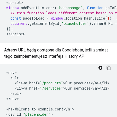
<
script
window
.
addEventListener
(
'hashchange'
,
function
goToP
// this function loads different content based on 
const
pageToLoad
=
window
.
location
.
hash
.
slice
(
1
);
document
.
getElementById
(
'placeholder'
).
innerHTML
=
});
<
/script
>
Adresy URL będą dostępne dla Googlebota, jeśli zamiast
tego zaimplementujesz interfejs History API:
<
nav
<
ul
<
li><a
href
=
"/products"
>
Our
products
<
/
a
><
/
li
<
li><a
href
=
"/services"
>
Our
services
<
/
a
><
/
li
<
/
ul
>

<
/nav
>

<
h1>Welcome
to
example
.
com
!
<
/h1
>

<
div
id
=
"placeholder"