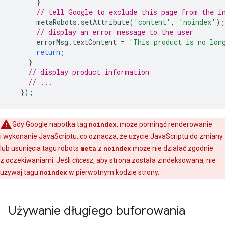
}
// tell Google to exclude this page from the i
metaRobots
.
setAttribute
(
'content'
,
'noindex'
);
// display an error message to the user
errorMsg
.
textContent
=
'This product is no lon
return
;
}
// display product information
// ...
});
Gdy Google napotka tag
noindex
, może pominąć renderowanie
i wykonanie JavaScriptu, co oznacza, że użycie JavaScriptu do zmiany
lub usunięcia tagu
robots
meta
z
noindex
może nie działać zgodnie
z oczekiwaniami. Jeśli
chcesz
, aby strona została zindeksowana, nie
używaj tagu
noindex
w pierwotnym kodzie strony.
Używanie długiego buforowania