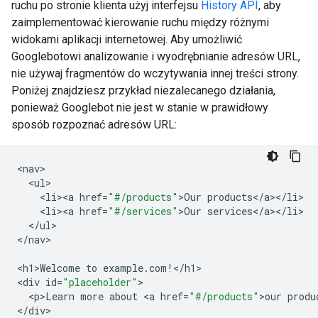
ruchu po stronie klienta użyj interfejsu
History API
, aby
zaimplementować kierowanie ruchu między różnymi
widokami aplikacji internetowej. Aby umożliwić
Googlebotowi analizowanie i wyodrębnianie adresów URL,
nie używaj fragmentów do wczytywania innej treści strony.
Poniżej znajdziesz przykład niezalecanego działania,
ponieważ Googlebot nie jest w stanie w prawidłowy
sposób rozpoznać adresów URL:
<
nav
<
ul
<
li><a
href
=
"#/products"
>
Our
products
<
/
a
><
/
li
<
li><a
href
=
"#/services"
>
Our
services
<
/
a
><
/
li
<
/
ul
>

<
/nav
>

<
h1>Welcome
to
example
.
com
!
<
/h1
>

<
div
id
=
"placeholder"
<
p>Learn
more
about
<
a
href
=
"#/products"
>
our
produ
<
/div
>
