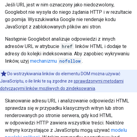
Jeśli URL jest w nim oznaczony jako niedozwolony,
Googlebot nie wysyła do niego żądania HTTP i w rezultacie
go pomija. Wyszukiwarka Google nie renderuje kodu
JavaScript z zablokowanych plików ani stron.
Następnie Googlebot analizuje odpowiedzi z innych
adresów URL w atrybucie
href
linków HTML i dodaje te
adresy do kolejki indeksowania. Aby zapobiec wykrywaniu
linków, użyj
mechanizmu
nofollow
.
Do wstrzykiwania linków do elementu DOM można używać
JavaScriptu, o ile linki te są zgodne ze
sprawdzonymi metodami
dotyczącymi linków możliwych do zindeksowania
.
Skanowanie adresu URL i analizowanie odpowiedzi HTML
sprawdza się w przypadku klasycznych witryn lub stron
renderowanych po stronie serwera, gdy kod HTML
w odpowiedzi HTTP zawiera wszystkie treści. Niektóre
witryny korzystające z JavaScriptu mogą używać
modelu