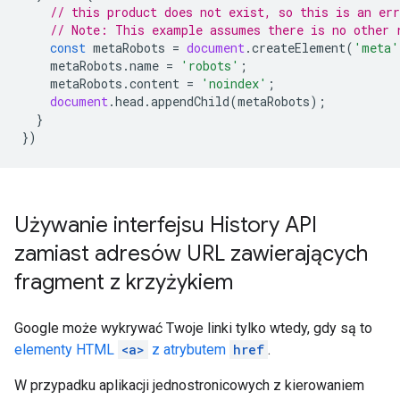
// this product does not exist, so this is an err
// Note: This example assumes there is no other 
const
metaRobots
=
document
.
createElement
(
'meta'
metaRobots
.
name
=
'robots'
;
metaRobots
.
content
=
'noindex'
;
document
.
head
.
appendChild
(
metaRobots
);
}
})
Używanie interfejsu History API
zamiast adresów URL zawierających
fragment z krzyżykiem
Google może wykrywać Twoje linki tylko wtedy, gdy są to
elementy HTML
<a>
z atrybutem
href
.
W przypadku aplikacji jednostronicowych z kierowaniem