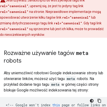
Jeśli używasz JavaScriptu do wstrzyknięcia tagu link
rel="canonical"
, upewnij się, że jest to jedyny tag link
rel="canonical"
na stronie. Nieprawidłowe implementacje mogą
spowodować utworzenie kilku tagów link
rel="canonical"
lub
zmianę dotychczasowego tagu link
rel="canonical"
. Gdy tagi link
rel="canonical"
są sprzeczne lub jest ich kilka, może to prowadzić
do nieoczekiwanych wyników.
Rozważne używanie tagów
meta
robots
Aby uniemożliwić robotowi Google indeksowanie strony lub
otwieranie linków, możesz użyć tagu
meta
robots
. Na
przykład dodanie tego tagu
meta
w górnej części strony
blokuje Google możliwość indeksowania tej strony:
<
!--
Google
won
'
t
index
this
page
or
follow
links
on