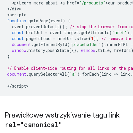
<
p>Learn
more
about
<
a
href
=
"/products"
>
our
produc
<
/div
>

<
script
function
goToPage
(
event
)
{
event
.
preventDefault
();
// stop the browser from n
const
hrefUrl
=
event
.
target
.
getAttribute
(
'href'
);
const
pageToLoad
=
hrefUrl
.
slice
(
1
);
// remove the
document
.
getElementById
(
'placeholder'
).
innerHTML
=
window
.
history
.
pushState
({},
window
.
title
,
hrefUrl
}
// Enable client-side routing for all links on the pa
document
.
querySelectorAll
(
'a'
).
forEach
(
link
=>
link
.
<
/script
>
Prawidłowe wstrzykiwanie tagu link
rel="canonical"