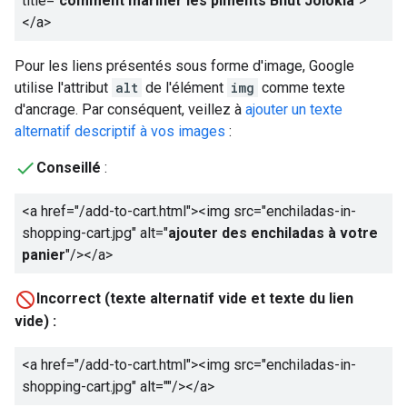
title="
comment mariner les piments Bhut Jolokia
">
</a>
Pour les liens présentés sous forme d'image, Google
utilise l'attribut
alt
de l'élément
img
comme texte
d'ancrage. Par conséquent, veillez à
ajouter un texte
alternatif descriptif à vos images
:
Conseillé
:
<a href="/add-to-cart.html"><img src="enchiladas-in-
shopping-cart.jpg" alt="
ajouter des enchiladas à votre
panier
"/></a>
Incorrect (texte alternatif vide et texte du lien
vide) :
<a href="/add-to-cart.html"><img src="enchiladas-in-
shopping-cart.jpg" alt=""/></a>