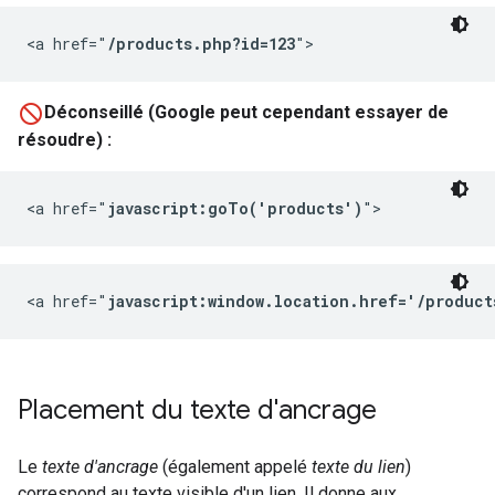
<a href="
/products.php?id=123
">
Déconseillé (Google peut cependant essayer de
résoudre) :
<a href="
javascript:goTo('products')
">
<a href="
javascript:window.location.href='/product
Placement du texte d'ancrage
Le
texte d'ancrage
(également appelé
texte du lien
)
correspond au texte visible d'un lien. Il donne aux