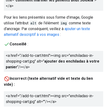
title="
comment mariner les piments Bhut Jolokia
">
</a>
Pour les liens présentés sous forme d'image, Google
utilise l'attribut
alt
de l'élément
img
comme texte
d'ancrage. Par conséquent, veillez à
ajouter un texte
alternatif descriptif à vos images
:
Conseillé
:
<a href="/add-to-cart.html"><img src="enchiladas-in-
shopping-cart.jpg" alt="
ajouter des enchiladas à votre
panier
"/></a>
Incorrect (texte alternatif vide et texte du lien
vide) :
<a href="/add-to-cart.html"><img src="enchiladas-in-
shopping-cart.jpg" alt=""/></a>