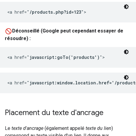
<a href="
/products.php?id=123
">
Déconseillé (Google peut cependant essayer de
résoudre) :
<a href="
javascript:goTo('products')
">
<a href="
javascript:window.location.href='/product
Placement du texte d'ancrage
Le
texte d'ancrage
(également appelé
texte du lien
)
correspond au texte visible d'un lien. Il donne aux