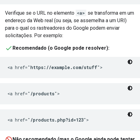
Verifique se o URL no elemento
<a>
se transforma em um
endereço da Web real (ou seja, se assemelha a um URI)
para o qual os rastreadores do Google podem enviar
solicitações. Por exemplo:
Recomendado (o Google pode resolver):
<a href="
https://example.com/stuff
">
<a href="
/products
">
<a href="
/products.php?id=123
">
Não recomendado (mas o Google ainda pode tentar