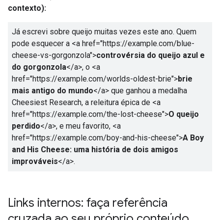
contexto):
Já escrevi sobre queijo muitas vezes este ano. Quem
pode esquecer a
<a href="https://example.com/blue-
cheese-vs-gorgonzola">
controvérsia do queijo azul e
do gorgonzola
</a>
, o
<a
href="https://example.com/worlds-oldest-brie">
brie
mais antigo do mundo
</a>
que ganhou a medalha
Cheesiest Research, a releitura épica de
<a
href="https://example.com/the-lost-cheese">
O queijo
perdido
</a>
, e meu favorito,
<a
href="https://example.com/boy-and-his-cheese">
A Boy
and His Cheese: uma história de dois amigos
improváveis
</a>
.
Links internos: faça referência
cruzada ao seu próprio conteúdo