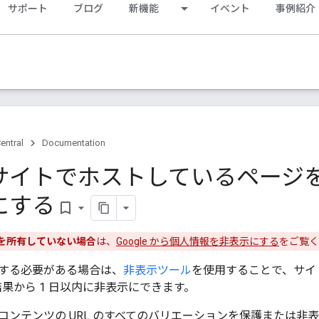
サポート
ブログ
新機能
イベント
事例紹介
entral
Documentation
イトでホストしているページを G
にする
bookmark_border
を所有していない場合
は、
Google から個人情報を非表示にする
をご覧く
する必要がある場合は、
非表示ツール
を使用することで、サイ
検索結果から 1 日以内に非表示にできます。
コンテンツの URL のすべてのバリエーションを保護または非