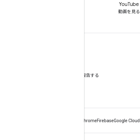
LinkedIn
YouTube
LinkedIn でつながる
動画を見る
サポートを利用する
ヘルプ フォーラムに移動
オフィスアワーに質問を投稿する
スパム、フィッシング、マルウェアを報告する
その他のサポート リソース
Android
Chrome
Firebase
Google Cloud