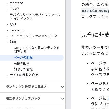
robots
.
txt
の場合、異なる
正規化
example.com/
モバイルサイトとモバイルファース
ロックすべき正し
ト インデックス
AMP
Java
Script
完全に非
ページとコンテンツのメタデータ
削除
非表示ツールで行
Google と共有するコンテンツを
制限する
いようにするに
ページの削除
ページの
画像の削除
ない他の
削除した情報
クセスで
サイトの移転と変更
ページを
ランキングと検索での見え方
閲覧できる
ページに
モニタリングとデバッグ
うにブロ