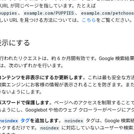
 URL が同じページを指しています。たとえば
puppies
、
example.com/PUPPIES
、
example.com/petchoos
い URL を見つける方法については、
こちら
をご覧ください
表示にする
われたリクエストは、約 6 か月間有効です。Google 検索
は、次のいずれかを行います。
コンテンツを非表示にするか更新します
。これは最も安全な方
検索エンジンにお客様の情報が表示されることを防ぎます。ま
きないようにします。
パスワードで保護します
。ページへのアクセスを制限すること
ようにし、Googlebot や他のウェブ クローラーがページに
noindex
タグ
を追加します
。
noindex
タグは、Google 
ックするだけです。
noindex
に対応していないユーザーや検索