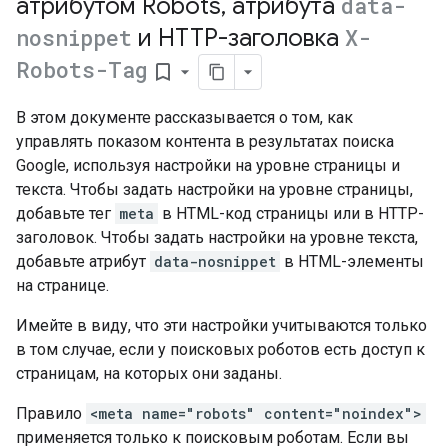
атрибутом
Robots
,
атрибута
data-
nosnippet
и HTTP-заголовка
X-
Robots-Tag
bookmark_border
В этом документе рассказывается о том, как
управлять показом контента в результатах поиска
Google, используя настройки на уровне страницы и
текста. Чтобы задать настройки на уровне страницы,
добавьте тег
meta
в HTML-код страницы или в HTTP-
заголовок. Чтобы задать настройки на уровне текста,
добавьте атрибут
data-nosnippet
в HTML-элементы
на странице.
Имейте в виду, что эти настройки учитываются только
в том случае, если у поисковых роботов есть доступ к
страницам, на которых они заданы.
Правило
<meta name="robots" content="noindex">
применяется только к поисковым роботам. Если вы