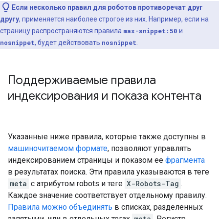
Если несколько правил для роботов противоречат друг
другу
, применяется наиболее строгое из них. Например, если на
страницу распространяются правила
max-snippet:50
и
nosnippet
, будет действовать
nosnippet
.
Поддерживаемые правила
индексирования и показа контента
Указанные ниже правила, которые также доступны в
машиночитаемом формате
, позволяют управлять
индексированием страницы и показом ее
фрагмента
в результатах поиска. Эти правила указываются в теге
meta
с атрибутом
robots
и теге
X-Robots-Tag
.
Каждое значение соответствует отдельному правилу.
Правила можно объединять
в списках, разделенных
запятыми, или в отдельных тегах
meta
. Регистр