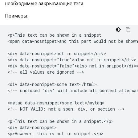
необходимые закрывающие теги.
Примеры:
<p>This text can be shown in a snippet

<span data-nosnippet>and this part would not be shown
<div data-nosnippet>not in snippet</div>

<div data-nosnippet="true">also not in snippet</div>

<div data-nosnippet="false">also not in snippet</div>
<!-- all values are ignored -->

<div data-nosnippet>some text</html>

<!-- unclosed "div" will include all content afterwar
<mytag data-nosnippet>some text</mytag>

<!-- NOT VALID: not a span, div, or section -->

<p>This text can be shown in a snippet.</p>

<div data-nosnippet>

<p>However, this is not in snippet.</p>
