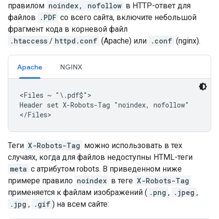
правилом
noindex, nofollow
в HTTP-ответ для
файлов
.PDF
со всего сайта, включите небольшой
фрагмент кода в корневой файл
.htaccess
/
httpd.conf
(Apache) или
.conf
(nginx).
Apache
NGINX
<Files ~ "\.pdf$">

Header set X-Robots-Tag "noindex, nofollow"

</Files>
Теги
X-Robots-Tag
можно использовать в тех
случаях, когда для файлов недоступны HTML-теги
meta
с атрибутом
robots
. В приведенном ниже
примере правило
noindex
в теге
X-Robots-Tag
применяется к файлам изображений (
.png
,
.jpeg
,
.jpg
,
.gif
) на всем сайте: