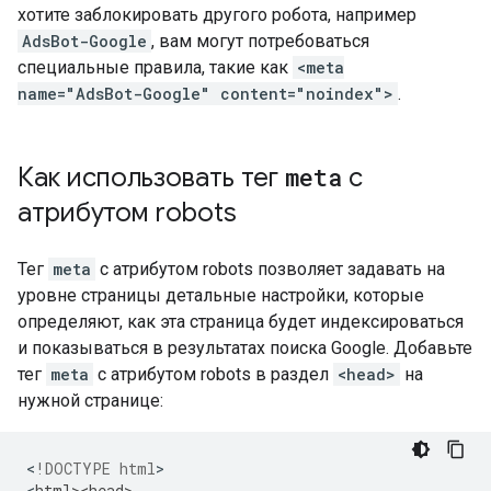
хотите заблокировать другого робота, например
AdsBot-Google
, вам могут потребоваться
специальные правила, такие как
<meta
name="AdsBot-Google" content="noindex">
.
Как использовать тег
meta
с
атрибутом
robots
Тег
meta
с атрибутом
robots
позволяет задавать на
уровне страницы детальные настройки, которые
определяют, как эта страница будет индексироваться
и показываться в результатах поиска Google. Добавьте
тег
meta
с атрибутом
robots
в раздел
<head>
на
нужной странице:
<
!DOCTYPE html
>

<
html><head>