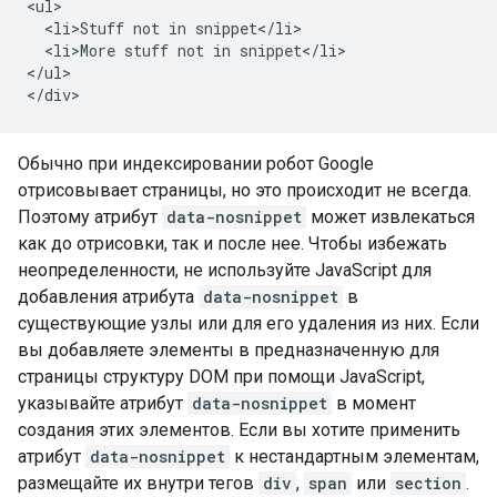
<ul>

  <li>Stuff not in snippet</li>

  <li>More stuff not in snippet</li>

</ul>

</div>
Обычно при индексировании робот Google
отрисовывает страницы, но это происходит не всегда.
Поэтому атрибут
data-nosnippet
может извлекаться
как до отрисовки, так и после нее. Чтобы избежать
неопределенности, не используйте JavaScript для
добавления атрибута
data-nosnippet
в
существующие узлы или для его удаления из них. Если
вы добавляете элементы в предназначенную для
страницы структуру DOM при помощи JavaScript,
указывайте атрибут
data-nosnippet
в момент
создания этих элементов. Если вы хотите применить
атрибут
data-nosnippet
к нестандартным элементам,
размещайте их внутри тегов
div
,
span
или
section
.