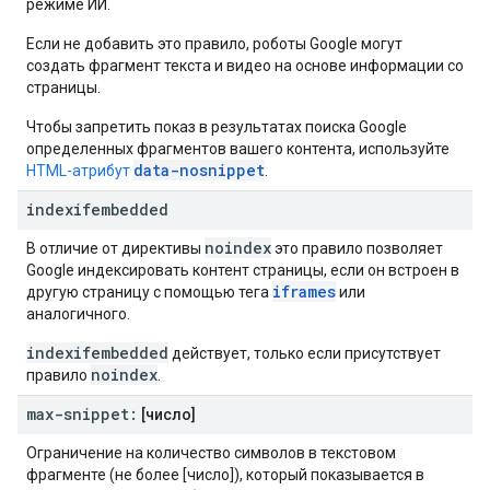
режиме ИИ.
Если не добавить это правило, роботы Google могут
создать фрагмент текста и видео на основе информации со
страницы.
Чтобы запретить показ в результатах поиска Google
определенных фрагментов вашего контента, используйте
data-nosnippet
HTML-атрибут
.
indexifembedded
noindex
В отличие от директивы
это правило позволяет
Google индексировать контент страницы, если он встроен в
iframes
другую страницу с помощью тега
или
аналогичного.
indexifembedded
действует, только если присутствует
noindex
правило
.
max-snippet:
[число]
Ограничение на количество символов в текстовом
фрагменте (не более [число]), который показывается в