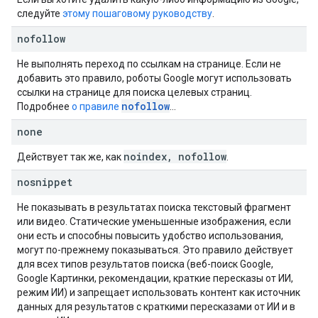
следуйте
этому пошаговому руководству
.
nofollow
Не выполнять переход по ссылкам на странице. Если не
добавить это правило, роботы Google могут использовать
ссылки на странице для поиска целевых страниц.
nofollow
Подробнее
о правиле
…
none
noindex
,
nofollow
Действует так же, как
.
nosnippet
Не показывать в результатах поиска текстовый фрагмент
или видео. Статические уменьшенные изображения, если
они есть и способны повысить удобство использования,
могут по-прежнему показываться. Это правило действует
для всех типов результатов поиска (веб-поиск Google,
Google Картинки, рекомендации, краткие пересказы от ИИ,
режим ИИ) и запрещает использовать контент как источник
данных для результатов с краткими пересказами от ИИ и в