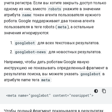
учета регистра. Если вы хотите закрыть доступ только
одному из них, вместо
robots
укажите в значении
атрибута
name
токен агента пользователя нужного
робота. Google поддерживает два токена агента
пользователя в теге
robots
(
meta
), а остальные
значения игнорируются:
googlebot
: для всех текстовых результатов.
googlebot-news
: для новостных результатов.
Например, чтобы дать роботам Google явную
инструкцию не показывать определенный фрагмент в
результатах поиска, вы можете указать
googlebot
в
атрибуте name тега
meta
:
<meta name="googlebot" content="nosnippet">
Чтобы полный фрагмент показывался в результатах