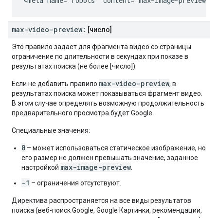
<meta name="robots" content="max-image-preview:st
max-video-preview:
[число]
Это правило задает для фрагмента видео со страницы
ограничение по длительности в секундах при показе в
результатах поиска (не более [число]).
max-video-preview
Если не добавить правило
, в
результатах поиска может показываться фрагмент видео.
В этом случае определять возможную продолжительность
предварительного просмотра будет Google.
Специальные значения:
0
– может использоваться статическое изображение, но
его размер не должен превышать значение, заданное
max-image-preview
настройкой
.
-1
– ограничения отсутствуют.
Директива распространяется на все виды результатов
поиска (веб-поиск Google, Google Картинки, рекомендации,