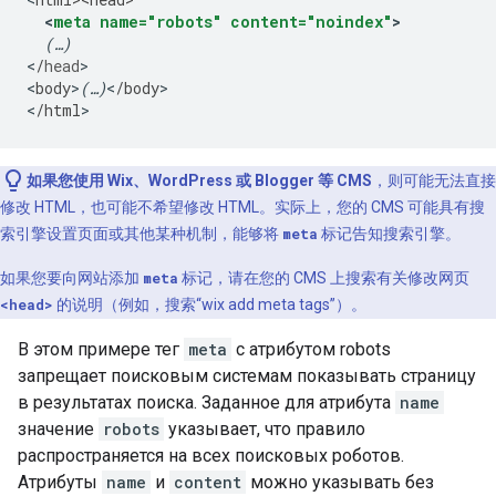
<
meta
name="robots"
content="noindex"
>
(…)
<
/
head
>

<
body
>
(…)
<
/
body
>

<
/
html
>
如果您使用 Wix、WordPress 或 Blogger 等 CMS
，则可能无法直接
修改 HTML，也可能不希望修改 HTML。实际上，您的 CMS 可能具有搜
索引擎设置页面或其他某种机制，能够将
meta
标记告知搜索引擎。
如果您要向网站添加
meta
标记，请在您的 CMS 上搜索有关修改网页
<head>
的说明（例如，搜索“wix add
meta
tags”）。
В этом примере тег
meta
с атрибутом
robots
запрещает поисковым системам показывать страницу
в результатах поиска. Заданное для атрибута
name
значение
robots
указывает, что правило
распространяется на всех поисковых роботов.
Атрибуты
name
и
content
можно указывать без