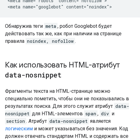
<meta name="robots" content="nofollow">

<meta name="googlebot" content="noindex">
Обнаружив теги
meta
, робот Googlebot будет
действовать так же, как при наличии на странице
правила
noindex, nofollow
.
Как использовать HTML-атрибут
data-nosnippet
Фрагменты текста на HTML-странице можно
специально пометить, чтобы они не показывались в
результатах поиска. Для этого служит атрибут
data-
nosnippet
для HTML-элементов
span
,
div
и
section
. Атрибут
data-nosnippet
является
логическим
и может указываться без значения. Код
должен отвечать стандартам HTML и содержать все