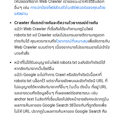
ให้ปลอดภัยจาก Web Crawler เราขอแนะนำให้ใช้วิธีบล็อก
อื่นๆ เช่น
การปกป้องไฟล์ส่วนตัวในเซิร์ฟเวอร์ของคุณด้วย
รหัสผ่าน
Crawler ที่แตกต่างกันจะตีความไวยากรณ์ต่างกัน
แม้ว่า Web Crawler ที่เชื่อถือได้จะทำตามกฎในไฟล์
robots.txt แต่ Crawler แต่ละโปรแกรมอาจตีความกฎแตก
ต่างกันได้ คุณควรทราบถึง
ไวยากรณ์ที่เหมาะสม
เพื่อจัดการกับ
Web Crawler แบบต่างๆ เนื่องจากบางโปรแกรมอาจไม่เข้าใจ
บางคำสั่ง
หน้าที่ไม่ได้รับอนุญาตในไฟล์ robots.txt จะยังจัดทําดัชนีได้
หากลิงก์มาจากเว็บไซต์อื่น
แม้ว่า Google จะไม่ทำการ Crawl หรือจัดทำดัชนีเนื้อหาที่
robots.txt บล็อกไว้ แต่เราก็อาจยังพบและจัดทำดัชนี URL ที่
ไม่อนุญาตได้หากลิงก์มาจากที่อื่นๆ ในเว็บ ดังนั้น ที่อยู่ URL
และอาจรวมถึงข้อมูลอื่นๆ ที่เผยแพร่ต่อสาธารณะ เช่น
anchor text ในลิงก์ที่เชื่อมโยงไปยังหน้าอาจยังคงปรากฏใน
ผลการค้นหาของ Google Search วิธีป้องกันที่ถูกต้องเพื่อ
ไม่ให้ URL ปรากฏในผลการค้นหาของ Google Search คือ