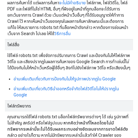
ผลการค้นหาได้ แต่ผลการค้นหา
จะไม่มีคำอธิบาย
ไฟล์ภาพ, ไฟล์วิดีโอ, ไฟล์
PDF และไฟล์ที่ไม่ใช่ HTML อื่นๆ ที่ฝังอยู่ในหน้าที่ถูกบล็อกจะได้รับการ
ยกเว้นจากการ Crawl ด้วย เว้นแต่หน้าเว็บอื่นๆ ที่ได้รับอนุญาตให้ทำการ
Crawl ไว้ หากเห็นหน้าเว็บของคุณในผลการค้นหาลักษณะนี้และต้องการ
แก้ไข ให้ลบรายการ robots.txt ที่บล็อกหน้าดังกล่าว หากต้องการซ่อนหน้า
เว็บจาก Search ไปเลย ให้ใช้
วิธีการอื่น
ไฟล์สื่อ
ใช้ไฟล์ robots.txt เพื่อจัดการปริมาณการ Crawl และป้องกันไม่ให้ไฟล์ภาพ
วิดีโอ และเสียงปรากฏในผลการค้นหาของ Google Search การทำเช่นนี้ไม่
ได้ป้องกันไม่ให้หน้าเว็บหรือผู้ใช้อื่นๆ ลิงก์ไปยังไฟล์ภาพ วิดีโอ หรือเสียงนั้นๆ
อ่านเพิ่มเติมเกี่ยวกับการป้องกันไม่ให้รูปภาพปรากฏใน Google
อ่านเพิ่มเติมเกี่ยวกับวิธีนําออกหรือจํากัดไฟล์วิดีโอไม่ให้ปรากฏใน
Google
ไฟล์ทรัพยากร
คุณสามารถใช้ไฟล์ robots.txt บล็อกไฟล์ทรัพยากรต่างๆ ได้ เช่น รูปภาพที่
ไม่สำคัญ สคริปต์ หรือไฟล์รูปแบบ
หากคิดว่าหน้าที่โหลดโดยไม่มี
ทรัพยากรเหล่านี้จะไม่ได้รับผลกระทบอย่างชัดเจนจากการขาดไฟล์ดัง
กล่าว
อย่างไรก็ตาม หากไม่มีทรัพยากรเหล่านี้แล้วทำให้ Crawler ของ