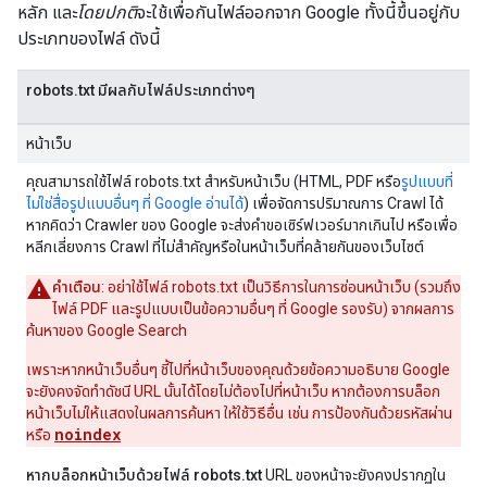
หลัก และ
โดยปกติ
จะใช้เพื่อกันไฟล์ออกจาก Google ทั้งนี้ขึ้นอยู่กับ
ประเภทของไฟล์ ดังนี้
robots.txt มีผลกับไฟล์ประเภทต่างๆ
หน้าเว็บ
คุณสามารถใช้ไฟล์ robots.txt สําหรับหน้าเว็บ (HTML, PDF หรือ
รูปแบบที่
ไม่ใช่สื่อรูปแบบอื่นๆ ที่ Google อ่านได้
) เพื่อจัดการปริมาณการ Crawl ได้
หากคิดว่า Crawler ของ Google จะส่งคำขอเซิร์ฟเวอร์มากเกินไป หรือเพื่อ
หลีกเลี่ยงการ Crawl ที่ไม่สำคัญหรือในหน้าเว็บที่คล้ายกันของเว็บไซต์
คำเตือน
: อย่าใช้ไฟล์ robots.txt เป็นวิธีการในการซ่อนหน้าเว็บ (รวมถึง
ไฟล์ PDF และรูปแบบเป็นข้อความอื่นๆ ที่ Google รองรับ) จากผลการ
ค้นหาของ Google Search
เพราะหากหน้าเว็บอื่นๆ ชี้ไปที่หน้าเว็บของคุณด้วยข้อความอธิบาย Google
จะยังคงจัดทําดัชนี URL นั้นได้โดยไม่ต้องไปที่หน้าเว็บ หากต้องการบล็อก
หน้าเว็บไม่ให้แสดงในผลการค้นหา ให้ใช้วิธีอื่น เช่น การป้องกันด้วยรหัสผ่าน
noindex
หรือ
หากบล็อกหน้าเว็บด้วยไฟล์ robots.txt
URL ของหน้าจะยังคงปรากฏใน