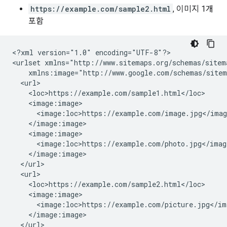
https://example.com/sample2.html
, 이미지 1개
포함
<?xml version="1.0" encoding="UTF-8"?>

<urlset xmlns="http://www.sitemaps.org/schemas/sitema
    xmlns:image="http://www.google.com/schemas/sitem
  <url>

    <loc>https://example.com/sample1.html</loc>

    <image:image>

      <image:loc>https://example.com/image.jpg</imag
    </image:image>

    <image:image>

      <image:loc>https://example.com/photo.jpg</image
    </image:image>

  </url>

  <url>

    <loc>https://example.com/sample2.html</loc>

    <image:image>

      <image:loc>https://example.com/picture.jpg</ima
    </image:image>

  </url>
