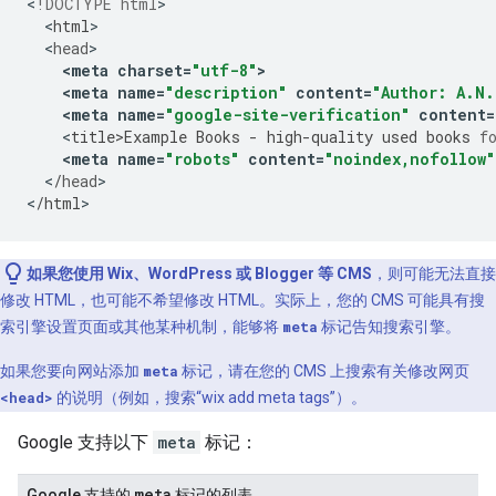
<
!DOCTYPE html
<
html
<
head
<
meta
charset
=
"utf-8"
>
<
meta
name
=
"description"
content
=
"Author: A.N.
<
meta
name
=
"google-site-verification"
content
=
<
title>Example
Books
-
high
-
quality
used
books
f
<
meta
name
=
"robots"
content
=
"noindex,nofollow"
<
/
head
>

<
/
html
>
如果您使用 Wix、WordPress 或 Blogger 等 CMS
，则可能无法直接
修改 HTML，也可能不希望修改 HTML。实际上，您的 CMS 可能具有搜
索引擎设置页面或其他某种机制，能够将
meta
标记告知搜索引擎。
如果您要向网站添加
meta
标记，请在您的 CMS 上搜索有关修改网页
<head>
的说明（例如，搜索“wix add
meta
tags”）。
Google 支持以下
meta
标记：
meta
Google 支持的
标记的列表