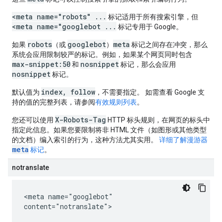
<meta name="robots" ...
标记适用于所有搜索引擎，但
<meta name="googlebot ...
标记专用于 Google。
robots
googlebot
meta
如果
（或
）
标记之间存在冲突，那么
系统会应用限制较严的标记。例如，如果某个网页同时包含
max-snippet:50
nosnippet
和
标记，那么会应用
nosnippet
标记。
index, follow
默认值为
，不需要指定。 如需查看 Google 支
持的值的完整列表，请参阅
有效规则列表
。
X-Robots-Tag
您还可以使用
HTTP 标头规则，在网页的标头中
指定此信息。如果您要限制将非 HTML 文件（如图形或其他类型
的文档）编入索引的行为，这种方法尤其实用。
详细了解漫游器
meta
标记
。
notranslate
<meta name="googlebot"
content="notranslate">