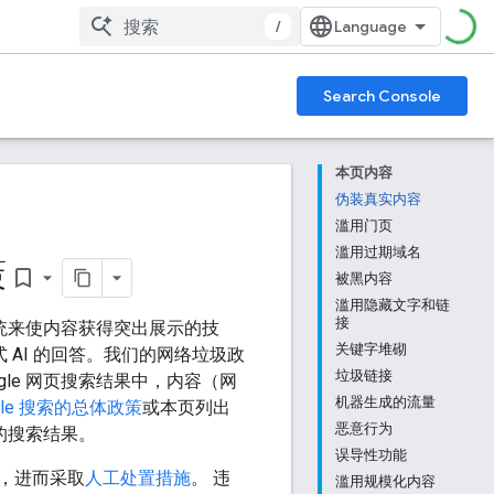
/
Search Console
本页内容
伪装真实内容
滥用门页
滥用过期域名
策
bookmark_border
被黑内容
滥用隐藏文字和链
接
系统来使内容获得突出展示的技
关键字堆砌
 AI 的回答。我们的网络垃圾政
垃圾链接
le 网页搜索结果中，内容（网
机器生成的流量
gle 搜索的总体政策
或本页列出
恶意行为
中的搜索结果。
误导性功能
，进而采取
人工处置措施
。 违
滥用规模化内容