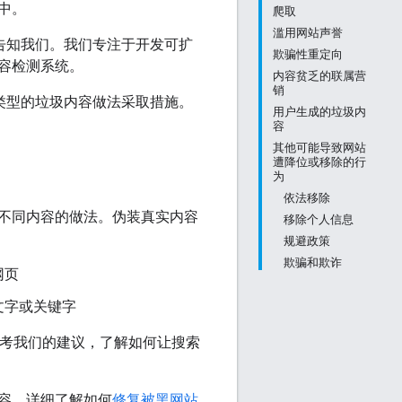
中。
爬取
滥用网站声誉
告知我们。我们专注于开发可扩
欺骗性重定向
容检测系统。
内容贫乏的联属营
销
何类型的垃圾内容做法采取措施。
用户生成的垃圾内
容
其他可能导致网站
遭降位或移除的行
为
依法移除
不同内容的做法。伪装真实内容
移除个人信息
规避政策
欺骗和欺诈
网页
文字或关键字
考我们的建议，了解如何让搜索
容。详细了解如何
修复被黑网站