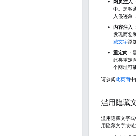
网页注入
中。黑客
入侵迹象
内容注入
发现而您和
藏文字
添
重定向
：
此类重定向
个网址可
请参阅
此页面
中
滥用隐藏
滥用隐藏文字或
用隐藏文字或链