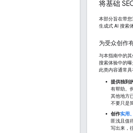
将基础 S
本部分旨在带您
生成式 AI 搜
为受众创作
与本指南中的其
搜索体验中的曝
此类内容通常具
提供独到
有帮助。
其他地方
不要只是
创作
实用
匪浅且值得
写出来，