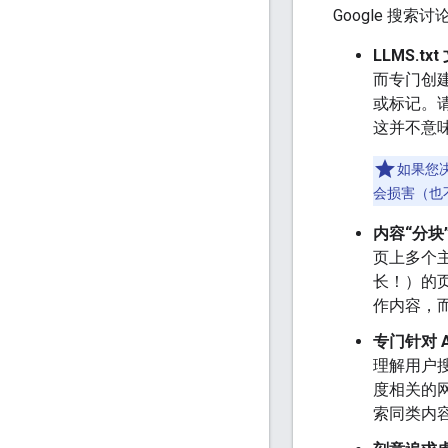
Google 搜
LLMS.t
而专门创建
或标记。请
这并不意
如果您决
会损害（也不
内容“分块
页上多个
长！）的
作内容，而
专门针对 
理解用户
度相关的
索同类内