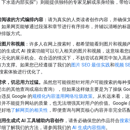
：下水道内部实探”）则能提供独特的专家见解或亲身经验，带给
者阅读的方式编排内容
：请为真实的人类读者创作内容，并确保
，如果网页能够通过段落和章节进行有序排布，并辅以清晰的标
种排版方式。
质图片和视频
：许多人在网上搜索时，都希望能看到图片和视频内容。
们的生成式 AI 搜索功能可以引入相关的图片和视频，这意味着
多元化的展示机会。在合适的情况下，不妨尝试在网页中加入高
有力支撑。如果您已经遵循了我们的
图片 SEO 最佳实践
和
视频 S
I 搜索体验进行优化了。
需求，切忌用力过猛。
虽然您可能很想针对用户可能搜索的每种
出的其他查询或扇出查询），但如果这样做主要是为了操纵 Googl
反 Google 的
规模化内容滥用网络垃圾政策
。从长远来看，这
并不能提升网站的质量，也无法增强其对用户的价值。Google 的
更好地
了解网页的相关性
，即便查询与网页核心内容并非完全匹
用生成式 AI 工具辅助内容创作
，请务必确保您的作品符合
搜索
详细了解我们的方法，请参阅我们的
AI 生成内容指南
。