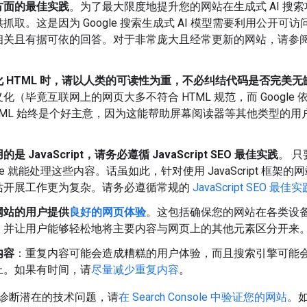
方面的最佳实践
。为了最大限度地提升您的网站在生成式 AI 搜
抓取。这是因为 Google 搜索生成式 AI 模型需要利用公开
相关且有据可依的回答。对于非常庞大且经常更新的网站，请参
 HTML 时，请以人类的可读性为重，不必纠结代码是否完美无
化（毕竟互联网上的网页大多不符合 HTML 规范，而 Googl
TML 始终是个好主意，因为这能帮助屏幕阅读器等其他类型的用
是 JavaScript，请务必遵循 JavaScript SEO 最佳实践
。 只
gle 就能处理这些内容。话虽如此，针对使用 JavaScript 框架
站开展工作更为复杂。请务必遵循常规的
JavaScript SEO 最佳实
网站的用户提供
良好的网页体验
。这包括确保您的网站在各类设
，并让用户能够轻松地将主要内容与网页上的其他元素区分开来
内容
：重复内容可能会造成糟糕的用户体验，而且搜索引擎可能
上。如果有时间，请
尽量减少重复内容
。
诊断潜在的技术问题，请
在 Search Console 中验证您的网站
。