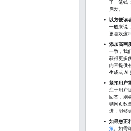
了一笔钱
启发。
以方便读
一般来说
更喜欢这
添加高画
一致，我
获得更多
内容提供
生成式 A
紧扣用户
注于用户提
回答，则会违
砌网页数量
进，能够
如果您正利
策
。如需