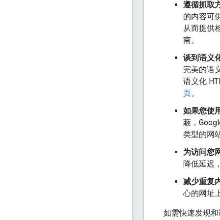
遵循抓取
的内容可供
从而提供
南。
谈到语义化
完美的语义
语义化 H
页
。
如果您使用的
蔽，Goo
类型的网
为访问您
降低延迟
减少重复
心的网址
如需快速发现和