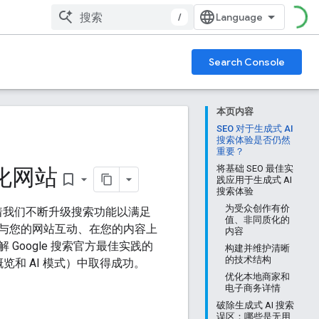
/
Search Console
本页内容
SEO 对于生成式 AI
搜索体验是否仍然
重要？
优化网站
将基础 SEO 最佳实
bookmark_border
践应用于生成式 AI
搜索体验
为受众创作有价
着我们不断升级搜索功能以满足
值、非同质化的
与您的网站互动、在您的内容上
内容
oogle 搜索官方最佳实践的
构建并维护清晰
的技术结构
概览和 AI 模式）中取得成功。
优化本地商家和
电子商务详情
破除生成式 AI 搜索
误区：哪些是无用