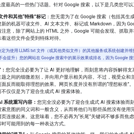
索讨论度最高的一些热门话题。针对 Google 搜索，以下是几类您
xt 文件和其他“特殊”标记
：您无需为了在 Google 搜索（包括其生
新的机器可读文件、AI 文本文件、标记或 Markdown，因为 G
注意，除了网站上的 HTML 之外，Google 可能会发现、抓取
味着这些文件会受到特殊对待。
定为使用 LLMS.txt 文件（或其他类似文件）的其他服务或系统创建
会提升）您的网站在 Google 搜索中的展示效果或排名，因为 Google
”：
您完全没必要为了让 AI 更好地理解，而刻意将内容拆解得支离
主题之间的细微差别，并向用户显示相关内容。不过，视受众和
页面反而能取得理想的效果。网页长度并没有所谓的“理想标准”
不仅仅是为了迎合生成式 AI 搜索体验。
AI 系统重写内容：
您完全没必要为了迎合生成式 AI 搜索体验而
搜索意图的同义词和一般含义，从而将他们与那些虽然没有使用
网页连接起来。这意味着，您不必再为“长尾”关键词不够多而焦
容时可能用到的每一种表达方式。