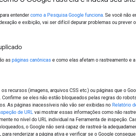
 para entender
como a Pesquisa Google funciona
. Se você não e
dexação e exibição, vai ser difícil depurar problemas ou preve
uplicado
são as
páginas canônicas
e como elas afetam o rastreamento e a 
 os recursos (imagens, arquivos CSS etc.) ou páginas que o Goo
. Confirme se eles não estão bloqueados pelas regras do robots
os. As páginas inacessíveis não vão ser exibidas no
Relatório 
inspeção de URL
vai mostrar essas informações como não rastr
mente no nível do URL individual na Ferramenta de inspeção. C
bloqueados, o Google não será capaz de rastreá-la adequadame
para renderizar a página ativa e verificar se o Google consegu