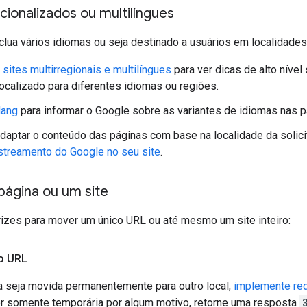
acionalizados ou multilíngues
clua vários idiomas ou seja destinado a usuários em localidades 
 sites multirregionais e multilíngues
para ver dicas de alto níve
ocalizado para diferentes idiomas ou regiões.
lang
para informar o Google sobre as variantes de idiomas nas p
adaptar o conteúdo das páginas com base na localidade da solic
astreamento do Google no seu site
.
página ou um site
rizes para mover um único URL ou até mesmo um site inteiro:
o URL
 seja movida permanentemente para outro local,
implemente re
r somente temporária por algum motivo, retorne uma resposta