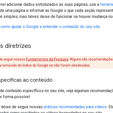
ível adicionar dados estruturados às suas páginas, use a
ferram
 de uma página e informar ao Google o que cada seção represent
é simples, mas talvez deixe de funcionar se houver mudança no 
 como ajudar o Google a entender o conteúdo do seu site.
s diretrizes
 de seguir nossos
Fundamentos da Pesquisa
. Alguns são recomendaçõe
ja removido do índice do Google se não forem obedecidos.
specíficas ao conteúdo
 de conteúdo específicos no seu site, veja algumas recomendaç
r forma possível:
o deixe de seguir nossas
práticas recomendadas para vídeos
. E
 exibir como resultados os vídeos hospedados no seu site.