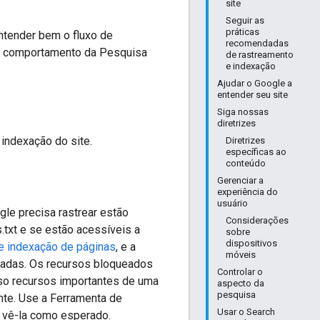
site
Seguir as
práticas
ntender bem o fluxo de
recomendadas
r o comportamento da Pesquisa
de rastreamento
e indexação
Ajudar o Google a
entender seu site
Siga nossas
diretrizes
indexação do site.
Diretrizes
específicas ao
conteúdo
Gerenciar a
experiência do
usuário
gle precisa rastrear estão
Considerações
.txt e se estão acessíveis a
sobre
dispositivos
de indexação de páginas
, e a
móveis
eadas. Os recursos bloqueados
Controlar o
aso recursos importantes de uma
aspecto da
pesquisa
nte. Use a Ferramenta de
Usar o Search
e vê-la como esperado.