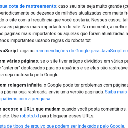
sua cota de rastreamento
: caso seu site seja muito grande (
periodicamente ou dezenas de milhões atualizadas com muita fr
odo o site com a frequência que você gostaria. Nesses casos, tal
ara as páginas mais importantes do site. No momento, a melhor f
s páginas mais importantes ou aquelas que foram atualizadas m
nos importantes usando regras do robots.txt.
vaScript
: siga as
recomendações do Google para JavaScript em
om várias páginas
: se o site tiver artigos divididos em várias p
e "anterior" destacados para os usuários e se eles são rastreáveis
na seja rastreada pelo Google.
om rolagem infinita
: o Google pode ter problemas com páginas 
 a página seja rastreada, envie uma versão paginada.
Saiba mais
ompatíveis com a pesquisa.
 o acesso a URLs que mudam
quando você posta comentários, c
o etc. Use
robots.txt
para bloquear esses URLs.
ista de tipos de arquivo que podem ser indexados pelo Google
.