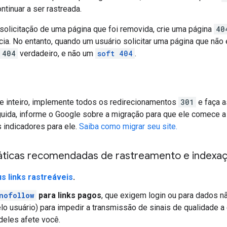
ntinuar a ser rastreada.
solicitação de uma página que foi removida, crie uma página
40
ia. No entanto, quando um usuário solicitar uma página que não 
404
verdadeiro, e não um
soft 404
.
te inteiro, implemente todos os redirecionamentos
301
e faça 
uida, informe o Google sobre a migração para que ele comece a r
 indicadores para ele.
Saiba como migrar seu site.
ráticas recomendadas de rastreamento e indexa
s links rastreáveis
.
nofollow
para links pagos
, que exigem login ou para dados n
lo usuário) para impedir a transmissão de sinais de qualidade a 
deles afete você.