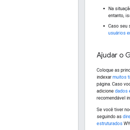
Na situaçã
entanto, i
Caso seu s
usuários 
Ajudar o G
Coloque as princ
indexar
muitos t
página. Caso voc
adicione
dados 
recomendável in
Se você tiver n
seguindo as
dir
estruturados
WYS