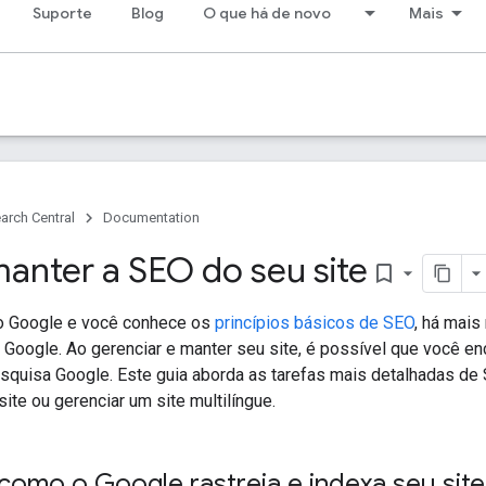
Suporte
Blog
O que há de novo
Mais
arch Central
Documentation
nter a SEO do seu site
bookmark_border
no Google e você conhece os
princípios básicos de SEO
, há mais
 Google. Ao gerenciar e manter seu site, é possível que você en
squisa Google. Este guia aborda as tarefas mais detalhadas de 
te ou gerenciar um site multilíngue.
como o Google rastreia e indexa seu site