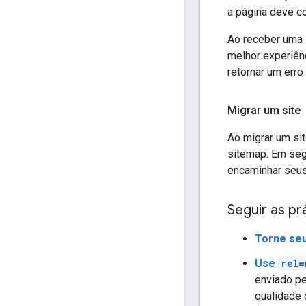
a página deve co
Ao receber uma 
melhor experiênc
retornar um erro
Migrar um site
Ao migrar um si
sitemap. Em seg
encaminhar seus
Seguir as p
Torne seu
Use
rel=
enviado pe
qualidade 