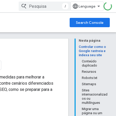
/
Search Console
Nesta página
Controlar como o
Google rastreia e
indexa seu site
Conteúdo
duplicado
Recursos
 medidas para melhorar a
Robots.txt
contre cenários diferenciados
Sitemaps
SEO, como se preparar para a
Sites
internacionalizad
os ou
multilíngues
Migrar uma
página ou um