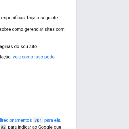
específicas, faça o seguinte:
l sobre como gerenciar sites com
áginas do seu site.
itação,
veja como isso pode
direcionamentos
301
para ela
.
302
para indicar ao Google que