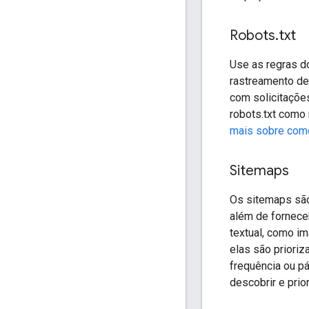
Robots
.
txt
Use as regras do
rastreamento de
com solicitaçõe
robots.txt como
mais sobre como
Sitemaps
Os sitemaps são
além de fornecer
textual, como i
elas são priori
frequência ou p
descobrir e prio