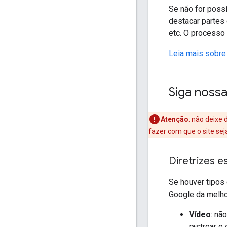
Se não for poss
destacar partes
etc. O processo 
Leia mais sobre
Siga nossa
Atenção
: não deixe
fazer com que o site se
Diretrizes e
Se houver tipos
Google da melho
Vídeo
: nã
rastrear e