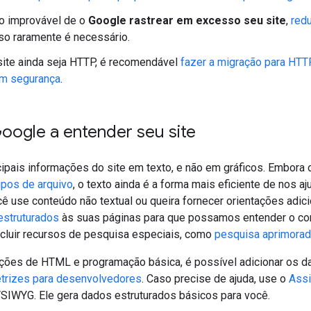
o improvável de o
Google rastrear em excesso seu site
,
red
sso raramente é necessário.
ite ainda seja HTTP, é recomendável
fazer a migração para HT
em segurança
.
oogle a entender seu site
ipais informações do site em texto, e não em gráficos. Embora 
ipos de arquivo
, o texto ainda é a forma mais eficiente de nos a
ê use conteúdo não textual ou queira fornecer orientações adici
estruturados
às suas páginas para que possamos entender o con
cluir recursos de pesquisa especiais, como
pesquisa aprimora
oções de HTML e programação básica, é possível adicionar os 
etrizes para desenvolvedores
. Caso precise de ajuda, use o
Assi
IWYG. Ele gera dados estruturados básicos para você.