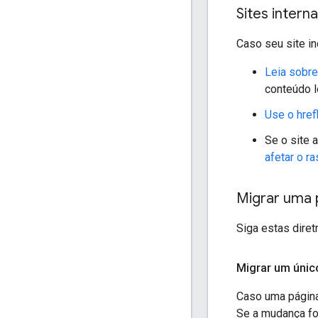
Sites intern
Caso seu site in
Leia sobre
conteúdo l
Use o href
Se o site 
afetar o r
Migrar uma 
Siga estas diret
Migrar um únic
Caso uma página
Se a mudança fo