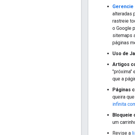
Gerencie 
alteradas 
rastreie t
o Google p
sitemaps a
páginas me
Uso de Ja
Artigos c
"próxima" 
que a pági
Páginas c
queira que
infinita c
Bloqueie
um carrinh
Revise a
l