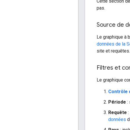
Cette section déc
pas.
Source de 
Le graphique à b
données de la S
site et requêtes.
Filtres et c
Le graphique com
Contrôle
Période
: 
Requête
:
données
d
Pays
: inc