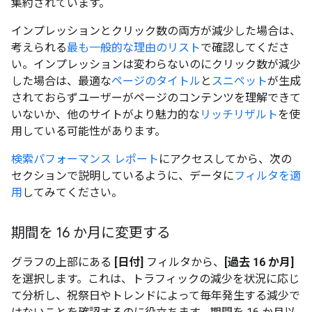
集約されています。
インプレッションとクリック数の両方が減少した場合は、
考えられる
最も一般的な理由のリスト
で確認してくださ
い。インプレッションは変わらないのにクリック数が減少
した場合は、最適な
ページのタイトル
と
スニペット
が生成
されておらずユーザーがページのコンテンツを理解できて
いないか、他のサイトがより魅力的な
リッチリザルト
を使
用している可能性があります。
検索パフォーマンス レポート
にアクセスしてから、次の
セクションで説明しているように、データに
フィルタを適
用
してみてください。
期間を 16 か月に変更する
グラフの上部にある
[日付]
フィルタから、
[過去 16 か月]
を選択します。これは、トラフィックの減少を状況に応じ
て分析し、祝祭日やトレンドによって毎年発生する減少で