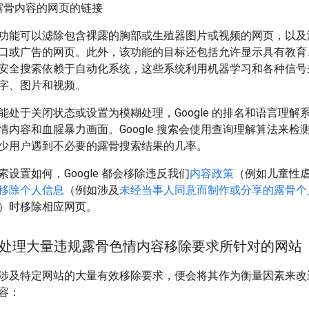
露骨内容的网页的链接
功能可以滤除包含裸露的胸部或生殖器图片或视频的网页，以及
口或广告的网页。此外，该功能的目标还包括允许显示具有教育、纪实
安全搜索依赖于自动化系统，这些系统利用机器学习和各种信号
字、图片和视频。
能处于关闭状态或设置为模糊处理，Google 的排名和语言理
情内容和血腥暴力画面。Google 搜索会使用查询理解算法来
少用户遇到不必要的露骨搜索结果的几率。
设置如何，Google 都会移除违反我们
内容政策
（例如儿童性
移除个人信息
（例如涉及
未经当事人同意而制作或分享的露骨个
）时移除相应网页。
 如何处理大量违规露骨色情内容移除要求所针对的网站
涉及特定网站的大量有效移除要求，便会将其作为衡量因素来改
容：