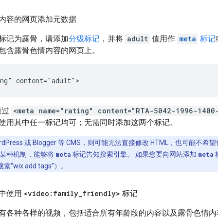
内容的网页添加元数据
标记为露骨，请添加
分级标记
，并将
adult
值用作
meta
标记
包含露骨色情内容的网页上。
ng" content="adult">
通过
<meta name="rating" content="RTA-5042-1996-1400
使用其中任一标记均可；无需同时添加这两个标记。
rdPress 或 Blogger 等 CMS，则可能无法直接修改 HTML，也可能不
他某种机制，能够将
meta
标记告知搜索引擎。 如果您要向网站添加
meta
wix add tags”）。
中使用
<video:family
_
friendly>
标记
有各种各样的视频，包括适合所有年龄段的内容以及露骨色情内