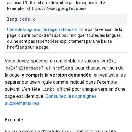
<
>
associé. L'URL doit être délimitée par les signes
et
.
<https:
/
/
www
.
google
.
com>
Exemple :
lang
_
code
_
x
Code de langue ou de région standard
ciblé par la version de la
x-default
page, ou attribut
pour indiquer toutes les langues
qui ne sont pas répertoriées explicitement par une balise
hreflang
sur la page.
Vous devez spécifier un ensemble de valeurs
<url>
,
rel="alternate"
et
hreflang
pour chaque version de
la page,
y compris la version demandée
, en veillant à les
séparer par une virgule comme indiqué dans l'exemple
suivant. L'en-tête
Link:
affiché pour chaque version d'une
page est identique.
Consultez les consignes
supplémentaires.
Exemple
Voici un exemple d'en-tête
Link:
renvoyé par un site