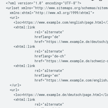
<?xml version="1.0" encoding="UTF-8"?>

<urlset xmlns="http://www.sitemaps.org/schemas/sitema
  xmlns:xhtml="http://www.w3.org/1999/xhtml">

  <url>

    <loc>https://www.example.com/english/page.html</l
    <xhtml:link

               rel="alternate"

               hreflang="de"

               href="https://www.example.de/deutsch/p
    <xhtml:link

               rel="alternate"

               hreflang="de-ch"

               href="https://www.example.de/schweiz-d
    <xhtml:link

               rel="alternate"

               hreflang="en"

               href="https://www.example.com/english/
  </url>

  <url>

    <loc>https://www.example.de/deutsch/page.html</lo
    <xhtml:link

               rel="alternate"
