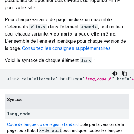
possibilité de spécifier des en-têtes de réponse HTTP
pour votre site.
Pour chaque variante de page, incluez un ensemble
d'éléments
<link>
dans l'élément
<head>
, soit un lien
pour chaque variante,
y compris la page elle-même
.
L'ensemble de liens est identique pour chaque version de
la page.
Consultez les consignes supplémentaires.
Voici la syntaxe de chaque élément
link
:
<link rel="alternate" hreflang="
lang_code
" href="
u
Syntaxe
lang
_
code
Code de langue ou de région standard
ciblé par la version de la
x-default
page, ou attribut
pour indiquer toutes les langues